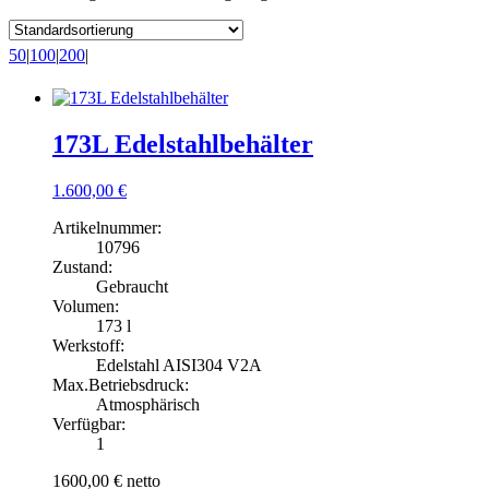
Gebraucht
(2)
Werksneu
(117)
50
|
100
|
200
|
Bauform
Stehend auf Füßen
(42)
173L Edelstahlbehälter
Stehend auf Rollen
(1)
Stehend
(76)
1.600,00
€
Produktberührt
Artikelnummer:
10796
Edelstahl AISI304 V2A
(92)
Zustand:
Edelstahl AISI316 V4A
(27)
Gebraucht
Volumen:
Ausführung
173 l
Werkstoff:
Edelstahl AISI304 V2A
Einwandig
(69)
Max.Betriebsdruck:
Doppelmantel
(50)
Atmosphärisch
Verfügbar:
Isoliert
1
Nein
(116)
1600,00 €
netto