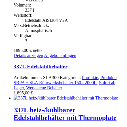
Volumen:
337 l
Werkstoff:
Edelstahl AISI304 V2A
Max.Betriebsdruck:
Atmosphärisch
Verfügbar:
3
1895,00 €
netto
Details anzeigen
Angebot anfragen
337L Edelstahlbehälter
Artikelnummer:
SLA300
Kategorien:
Produkte
,
Produkte
,
SBPA + SLA Rührwerksbehälter 150 - 2000L
,
Sofort ab
Lager
,
Werksneue Behälter
1.895,00
€
337L heiz-/kühlbarer
Edelstahlbehälter mit Thermoplate