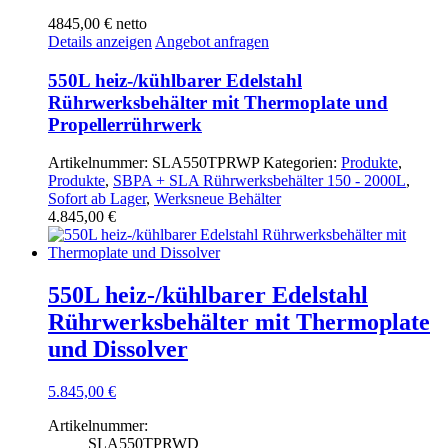
4845,00 €
netto
Details anzeigen
Angebot anfragen
550L heiz-/kühlbarer Edelstahl
Rührwerksbehälter mit Thermoplate und
Propellerrührwerk
Artikelnummer:
SLA550TPRWP
Kategorien:
Produkte
,
Produkte
,
SBPA + SLA Rührwerksbehälter 150 - 2000L
,
Sofort ab Lager
,
Werksneue Behälter
4.845,00
€
550L heiz-/kühlbarer Edelstahl
Rührwerksbehälter mit Thermoplate
und Dissolver
5.845,00
€
Artikelnummer:
SLA550TPRWD