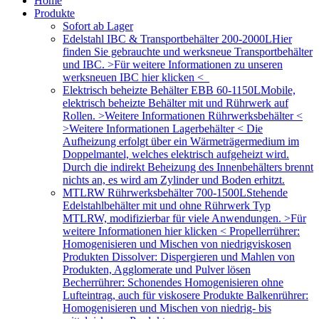
Home
Produkte
Sofort ab Lager
Edelstahl IBC & Transportbehälter 200-2000L
Hier
finden Sie gebrauchte und werksneue Transportbehälter
und IBC. >Für weitere Informationen zu unseren
werksneuen IBC hier klicken <
Elektrisch beheizte Behälter EBB 60-1150L
Mobile,
elektrisch beheizte Behälter mit und Rührwerk auf
Rollen. >Weitere Informationen Rührwerksbehälter <
>Weitere Informationen Lagerbehälter < Die
Aufheizung erfolgt über ein Wärmeträgermedium im
Doppelmantel, welches elektrisch aufgeheizt wird.
Durch die indirekt Beheizung des Innenbehälters brennt
nichts an, es wird am Zylinder und Boden erhitzt.
MTLRW Rührwerksbehälter 700-1500L
Stehende
Edelstahlbehälter mit und ohne Rührwerk Typ
MTLRW, modifizierbar für viele Anwendungen. >Für
weitere Informationen hier klicken < Propellerrührer:
Homogenisieren und Mischen von niedrigviskosen
Produkten Dissolver: Dispergieren und Mahlen von
Produkten, Agglomerate und Pulver lösen
Becherrührer: Schonendes Homogenisieren ohne
Lufteintrag, auch für viskosere Produkte Balkenrührer:
Homogenisieren und Mischen von niedrig- bis