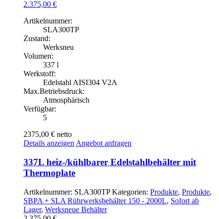
2.375,00
€
Artikelnummer:
SLA300TP
Zustand:
Werksneu
Volumen:
337 l
Werkstoff:
Edelstahl AISI304 V2A
Max.Betriebsdruck:
Atmosphärisch
Verfügbar:
5
2375,00 €
netto
Details anzeigen
Angebot anfragen
337L heiz-/kühlbarer Edelstahlbehälter mit
Thermoplate
Artikelnummer:
SLA300TP
Kategorien:
Produkte
,
Produkte
,
SBPA + SLA Rührwerksbehälter 150 - 2000L
,
Sofort ab
Lager
,
Werksneue Behälter
2.375,00
€