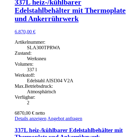
337L heiz-/kühlbarer
Edelstahlbehälter mit Thermoplate
und Ankerrührwerk
6.870,00
€
Artikelnummer:
SLA300TPRWA
Zustand:
Werksneu
Volumen:
337 l
Werkstoff:
Edelstahl AISI304 V2A
Max.Betriebsdruck:
Atmosphärisch
Verfügbar:
2
6870,00 €
netto
Details anzeigen
Angebot anfragen
337L heiz-/kühlbarer Edelstahlbehälter mit
Thermoplate und Ankerrührwerk