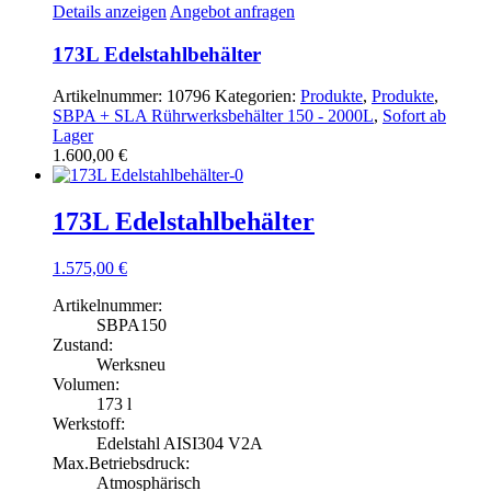
Details anzeigen
Angebot anfragen
Druckbehälter
173L Edelstahlbehälter
Nein
(119)
Artikelnummer:
10796
Kategorien:
Produkte
,
Produkte
,
SBPA + SLA Rührwerksbehälter 150 - 2000L
,
Sofort ab
Produkt Volumen
Lager
1.600,00
€
Produkt Volumen
173L Edelstahlbehälter
1.575,00
€
Artikelnummer:
SBPA150
Zustand:
Werksneu
Volumen:
173 l
Werkstoff:
Edelstahl AISI304 V2A
Max.Betriebsdruck:
Atmosphärisch