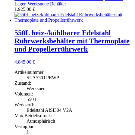
Lager
,
Werksneue Behälter
1.925,00
€
550L heiz-/kühlbarer Edelstahl
Rührwerksbehälter mit Thermoplate
und Propellerrührwerk
4.845,00
€
Artikelnummer:
SLA550TPRWP
Zustand:
Werksneu
Volumen:
550 l
Werkstoff:
Edelstahl AISI304 V2A
Max.Betriebsdruck:
Atmosphärisch
Verfügbar:
1