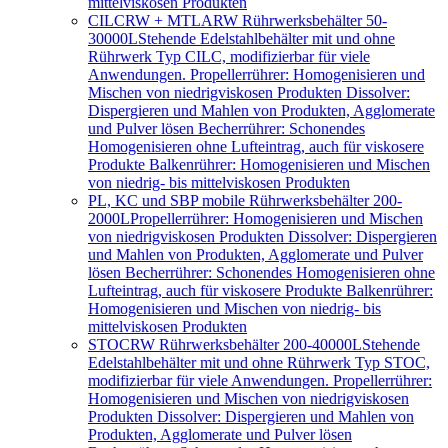
mittelviskosen Produkten
CILCRW + MTLARW Rührwerksbehälter 50-
30000L
Stehende Edelstahlbehälter mit und ohne
Rührwerk Typ CILC, modifizierbar für viele
Anwendungen. Propellerrührer: Homogenisieren und
Mischen von niedrigviskosen Produkten Dissolver:
Dispergieren und Mahlen von Produkten, Agglomerate
und Pulver lösen Becherrührer: Schonendes
Homogenisieren ohne Lufteintrag, auch für viskosere
Produkte Balkenrührer: Homogenisieren und Mischen
von niedrig- bis mittelviskosen Produkten
PL, KC und SBP mobile Rührwerksbehälter 200-
2000L
Propellerrührer: Homogenisieren und Mischen
von niedrigviskosen Produkten Dissolver: Dispergieren
und Mahlen von Produkten, Agglomerate und Pulver
lösen Becherrührer: Schonendes Homogenisieren ohne
Lufteintrag, auch für viskosere Produkte Balkenrührer:
Homogenisieren und Mischen von niedrig- bis
mittelviskosen Produkten
STOCRW Rührwerksbehälter 200-40000L
Stehende
Edelstahlbehälter mit und ohne Rührwerk Typ STOC,
modifizierbar für viele Anwendungen. Propellerrührer:
Homogenisieren und Mischen von niedrigviskosen
Produkten Dissolver: Dispergieren und Mahlen von
Produkten, Agglomerate und Pulver lösen