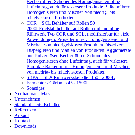
Becherrührer: Schonendes Homogenisieren ohne
Lufteintrag, auch für viskosere Produkte Balkenrührer:
Homogenisieren und Mischen von niedrig- bis
mittelviskosen Produkten
COR + SCL Behälter auf Rollen 50-
2000L
Edelstahlbehälter auf Rollen mit und ohne
Rührwerk Typ COR und SCL, modifizierbar für viele
Anwendungen. Propellerrührer: Homogenisieren und
Mischen von niedrigviskosen Produkten Dissolver:
Dispergieren und Mahlen von Produkten, Agglomerate
und Pulver lösen Becherrührer: Schonendes
Homogenisieren ohne Lufteintrag, auch für viskosere
Produkte Balkenrührer: Homogenisieren und Mischen
von niedrig- bis mittelviskosen Produkten
SBPA + SLA Rührwerksbehälter 150 - 2000L
Fermenter / Gärtanks 45 - 1500L
Sonstiges
Neubau nach Maß
Unternehmen
Standardisierte Behälter
Referenzen
Ankauf
Kontakt
Downloads