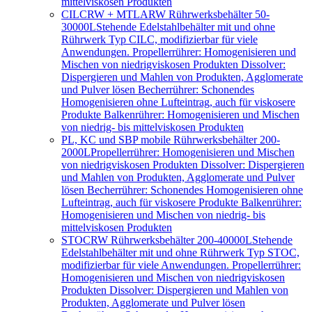
mittelviskosen Produkten
CILCRW + MTLARW Rührwerksbehälter 50-
30000L
Stehende Edelstahlbehälter mit und ohne
Rührwerk Typ CILC, modifizierbar für viele
Anwendungen. Propellerrührer: Homogenisieren und
Mischen von niedrigviskosen Produkten Dissolver:
Dispergieren und Mahlen von Produkten, Agglomerate
und Pulver lösen Becherrührer: Schonendes
Homogenisieren ohne Lufteintrag, auch für viskosere
Produkte Balkenrührer: Homogenisieren und Mischen
von niedrig- bis mittelviskosen Produkten
PL, KC und SBP mobile Rührwerksbehälter 200-
2000L
Propellerrührer: Homogenisieren und Mischen
von niedrigviskosen Produkten Dissolver: Dispergieren
und Mahlen von Produkten, Agglomerate und Pulver
lösen Becherrührer: Schonendes Homogenisieren ohne
Lufteintrag, auch für viskosere Produkte Balkenrührer:
Homogenisieren und Mischen von niedrig- bis
mittelviskosen Produkten
STOCRW Rührwerksbehälter 200-40000L
Stehende
Edelstahlbehälter mit und ohne Rührwerk Typ STOC,
modifizierbar für viele Anwendungen. Propellerrührer:
Homogenisieren und Mischen von niedrigviskosen
Produkten Dissolver: Dispergieren und Mahlen von
Produkten, Agglomerate und Pulver lösen