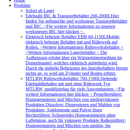
Home
Produkte
Sofort ab Lager
Edelstahl IBC & Transportbehälter 200-2000L
Hier
finden Sie gebrauchte und werksneue Transportbehälter
und IBC. >Für weitere Informationen zu unseren
werksneuen IBC hier klicken <
Elektrisch beheizte Behälter EBB 60-1150L
Mobile,
elektrisch beheizte Behälter mit und Rührwerk auf
Rollen. >Weitere Informationen Rührwerksbehälter <
>Weitere Informationen Lagerbehälter < Die
Aufheizung erfolgt über ein Wärmeträgermedium im
Doppelmantel, welches elektrisch aufgeheizt wird.
Durch die indirekt Beheizung des Innenbehälters brennt
nichts an, es wird am Zylinder und Boden erhitzt.
MTLRW Rührwerksbehälter 700-1500L
Stehende
Edelstahlbehälter mit und ohne Rührwerk Typ
MTLRW, modifizierbar für viele Anwendungen. >Für
weitere Informationen hier klicken < Propellerrührer:
Homogenisieren und Mischen von niedrigviskosen
Produkten Dissolver: Dispergieren und Mahlen von
Produkten, Agglomerate und Pulver lösen
Becherrührer: Schonendes Homogenisieren ohne
Lufteintrag, auch für viskosere Produkte Balkenrührer:
Homogenisieren und Mischen von niedrig- bis