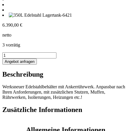
6.390,00
€
netto
3 vorrätig
337L
Edelstahlbehälter
Angebot anfragen
mit
Ankerrührwerk
Beschreibung
Menge
Werksneuer Edelstahlbehälter mit Ankerrührwerk. Anpassbar nach
Ihren Anforderungen, mit zusätzlichen Stutzen, Muffen,
Rührwerken, Isolierungen, Heizungen etc.!
Zusätzliche Informationen
Allgemeine Informationen