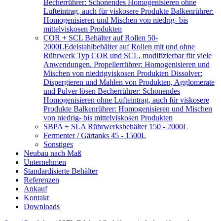
Becherrührer: Schonendes Homogenisieren ohne
Lufteintrag, auch für viskosere Produkte Balkenrührer:
Homogenisieren und Mischen von niedrig- bis
mittelviskosen Produkten
COR + SCL Behälter auf Rollen 50-
2000L
Edelstahlbehälter auf Rollen mit und ohne
Rührwerk Typ COR und SCL, modifizierbar für viele
Anwendungen. Propellerrührer: Homogenisieren und
Mischen von niedrigviskosen Produkten Dissolver:
Dispergieren und Mahlen von Produkten, Agglomerate
und Pulver lösen Becherrührer: Schonendes
Homogenisieren ohne Lufteintrag, auch für viskosere
Produkte Balkenrührer: Homogenisieren und Mischen
von niedrig- bis mittelviskosen Produkten
SBPA + SLA Rührwerksbehälter 150 - 2000L
Fermenter / Gärtanks 45 - 1500L
Sonstiges
Neubau nach Maß
Unternehmen
Standardisierte Behälter
Referenzen
Ankauf
Kontakt
Downloads