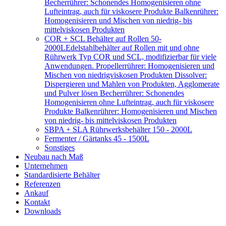
Becherrührer: Schonendes Homogenisieren ohne
Lufteintrag, auch für viskosere Produkte Balkenrührer:
Homogenisieren und Mischen von niedrig- bis
mittelviskosen Produkten
COR + SCL Behälter auf Rollen 50-
2000L
Edelstahlbehälter auf Rollen mit und ohne
Rührwerk Typ COR und SCL, modifizierbar für viele
Anwendungen. Propellerrührer: Homogenisieren und
Mischen von niedrigviskosen Produkten Dissolver:
Dispergieren und Mahlen von Produkten, Agglomerate
und Pulver lösen Becherrührer: Schonendes
Homogenisieren ohne Lufteintrag, auch für viskosere
Produkte Balkenrührer: Homogenisieren und Mischen
von niedrig- bis mittelviskosen Produkten
SBPA + SLA Rührwerksbehälter 150 - 2000L
Fermenter / Gärtanks 45 - 1500L
Sonstiges
Neubau nach Maß
Unternehmen
Standardisierte Behälter
Referenzen
Ankauf
Kontakt
Downloads