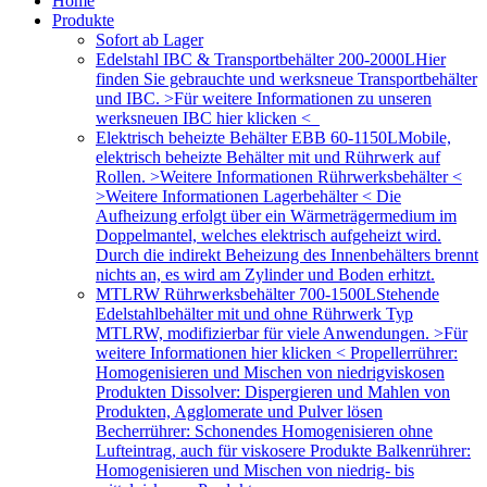
Home
Produkte
Sofort ab Lager
Edelstahl IBC & Transportbehälter 200-2000L
Hier
finden Sie gebrauchte und werksneue Transportbehälter
und IBC. >Für weitere Informationen zu unseren
werksneuen IBC hier klicken <
Elektrisch beheizte Behälter EBB 60-1150L
Mobile,
elektrisch beheizte Behälter mit und Rührwerk auf
Rollen. >Weitere Informationen Rührwerksbehälter <
>Weitere Informationen Lagerbehälter < Die
Aufheizung erfolgt über ein Wärmeträgermedium im
Doppelmantel, welches elektrisch aufgeheizt wird.
Durch die indirekt Beheizung des Innenbehälters brennt
nichts an, es wird am Zylinder und Boden erhitzt.
MTLRW Rührwerksbehälter 700-1500L
Stehende
Edelstahlbehälter mit und ohne Rührwerk Typ
MTLRW, modifizierbar für viele Anwendungen. >Für
weitere Informationen hier klicken < Propellerrührer:
Homogenisieren und Mischen von niedrigviskosen
Produkten Dissolver: Dispergieren und Mahlen von
Produkten, Agglomerate und Pulver lösen
Becherrührer: Schonendes Homogenisieren ohne
Lufteintrag, auch für viskosere Produkte Balkenrührer:
Homogenisieren und Mischen von niedrig- bis