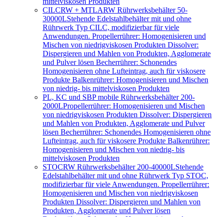
mittelviskosen Produkten
CILCRW + MTLARW Rührwerksbehälter 50-
30000L
Stehende Edelstahlbehälter mit und ohne
Rührwerk Typ CILC, modifizierbar für viele
Anwendungen. Propellerrührer: Homogenisieren und
Mischen von niedrigviskosen Produkten Dissolver:
Dispergieren und Mahlen von Produkten, Agglomerate
und Pulver lösen Becherrührer: Schonendes
Homogenisieren ohne Lufteintrag, auch für viskosere
Produkte Balkenrührer: Homogenisieren und Mischen
von niedrig- bis mittelviskosen Produkten
PL, KC und SBP mobile Rührwerksbehälter 200-
2000L
Propellerrührer: Homogenisieren und Mischen
von niedrigviskosen Produkten Dissolver: Dispergieren
und Mahlen von Produkten, Agglomerate und Pulver
lösen Becherrührer: Schonendes Homogenisieren ohne
Lufteintrag, auch für viskosere Produkte Balkenrührer:
Homogenisieren und Mischen von niedrig- bis
mittelviskosen Produkten
STOCRW Rührwerksbehälter 200-40000L
Stehende
Edelstahlbehälter mit und ohne Rührwerk Typ STOC,
modifizierbar für viele Anwendungen. Propellerrührer:
Homogenisieren und Mischen von niedrigviskosen
Produkten Dissolver: Dispergieren und Mahlen von
Produkten, Agglomerate und Pulver lösen