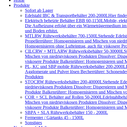
Home
Produkte
Sofort ab Lager
Edelstahl IBC & Transportbehälter 200-2000L
Hier find
Elektrisch beheizte Behälter EBB 60-1150L
Mobile, elek
Die Aufheizung erfolgt über ein Wärmeträgermedium im D
und Boden erhitzt.
MTLRW Rührwerksbehälter 700-1500L
Stehende Edelst
Propellerrührer: Homogenisieren und Mischen von niedr
Homogenisieren ohne Lufteintrag, auch für viskosere Pr
CILCRW + MTLARW Rührwerksbehälter 50-30000L
S
Mischen von niedrigviskosen Produkten Dissolver: Disp
viskosere Produkte Balkenrührer: Homogenisieren und Mi
PL, KC und SBP mobile Rührwerksbehälter 200-2000L
Agglomerate und Pulver lösen Becherrührer: Schonendes 
Produkten
STOCRW Rührwerksbehälter 200-40000L
Stehende Ede
niedrigviskosen Produkten Dissolver: Dispergieren und
Produkte Balkenrührer: Homogenisieren und Mischen von
COR + SCL Behälter auf Rollen 50-2000L
Edelstahlbeh
Mischen von niedrigviskosen Produkten Dissolver: Disp
viskosere Produkte Balkenrührer: Homogenisieren und Mi
SBPA + SLA Rührwerksbehälter 150 - 2000L
Fermenter / Gärtanks 45 - 1500L
Sonstiges