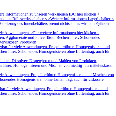
tere Informationen zu unseren werksneuen IBC hier klicken <
mationen Rührwerksbehälter < >Weitere Informationen Lagerbehälter <
eheizung des Innenbehälters brennt nichts an, es wird am Zylinder
le Anwendungen. >Für weitere Informationen hier klicken <
ten, Agglomerate und Pulver lösen Becherrührer: Schonendes
ttelviskosen Produkten
rbar für viele Anwendungen. Propellerrührer: Homogenisieren und
herrührer: Schonendes Homogenisieren ohne Lufteintrag, auch für
dukten Dissolver: Dispergieren und Mahlen von Produkten,
rührer: Homogenisieren und Mischen von niedrig- bis mittelviskosen
iele Anwendungen. Propellerrührer: Homogenisieren und Mischen von
honendes Homogenisieren ohne Lufteintrag, auch für viskosere
bar für viele Anwendungen. Propellerrührer: Homogenisieren und
herrührer: Schonendes Homogenisieren ohne Lufteintrag, auch für