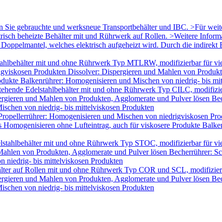
en Sie gebrauchte und werksneue Transportbehälter und IBC. >Für wei
trisch beheizte Behälter mit und Rührwerk auf Rollen. >Weitere Infor
oppelmantel, welches elektrisch aufgeheizt wird. Durch die indirekt B
ahlbehälter mit und ohne Rührwerk Typ MTLRW, modifizierbar für vie
igviskosen Produkten Dissolver: Dispergieren und Mahlen von Produk
odukte Balkenrührer: Homogenisieren und Mischen von niedrig- bis mi
tehende Edelstahlbehälter mit und ohne Rührwerk Typ CILC, modifizie
ergieren und Mahlen von Produkten, Agglomerate und Pulver lösen Bec
schen von niedrig- bis mittelviskosen Produkten
Propellerrührer: Homogenisieren und Mischen von niedrigviskosen Pro
Homogenisieren ohne Lufteintrag, auch für viskosere Produkte Balken
lstahlbehälter mit und ohne Rührwerk Typ STOC, modifizierbar für v
 Mahlen von Produkten, Agglomerate und Pulver lösen Becherrührer: Sc
 niedrig- bis mittelviskosen Produkten
älter auf Rollen mit und ohne Rührwerk Typ COR und SCL, modifizier
ergieren und Mahlen von Produkten, Agglomerate und Pulver lösen Bec
schen von niedrig- bis mittelviskosen Produkten