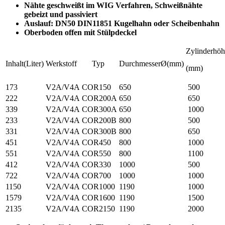
Nähte geschweißt im WIG Verfahren, Schweißnähte
gebeizt und passiviert
Auslauf: DN50 DIN11851 Kugelhahn oder Scheibenhahn
Oberboden offen mit Stülpdeckel
Zylinderhöh
Inhalt(Liter)
Werkstoff
Typ
DurchmesserØ(mm)
(mm)
173
V2A/V4A
COR150
650
500
222
V2A/V4A
COR200A
650
650
339
V2A/V4A
COR300A
650
1000
233
V2A/V4A
COR200B
800
500
331
V2A/V4A
COR300B
800
650
451
V2A/V4A
COR450
800
1000
551
V2A/V4A
COR550
800
1100
412
V2A/V4A
COR330
1000
500
722
V2A/V4A
COR700
1000
1000
1150
V2A/V4A
COR1000
1190
1000
1579
V2A/V4A
COR1600
1190
1500
2135
V2A/V4A
COR2150
1190
2000