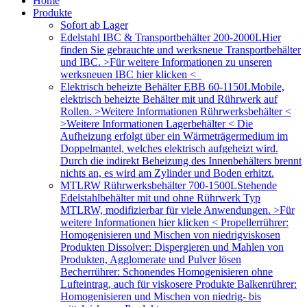
Home
Produkte
Sofort ab Lager
Edelstahl IBC & Transportbehälter 200-2000L
Hier
finden Sie gebrauchte und werksneue Transportbehälter
und IBC. >Für weitere Informationen zu unseren
werksneuen IBC hier klicken <
Elektrisch beheizte Behälter EBB 60-1150L
Mobile,
elektrisch beheizte Behälter mit und Rührwerk auf
Rollen. >Weitere Informationen Rührwerksbehälter <
>Weitere Informationen Lagerbehälter < Die
Aufheizung erfolgt über ein Wärmeträgermedium im
Doppelmantel, welches elektrisch aufgeheizt wird.
Durch die indirekt Beheizung des Innenbehälters brennt
nichts an, es wird am Zylinder und Boden erhitzt.
MTLRW Rührwerksbehälter 700-1500L
Stehende
Edelstahlbehälter mit und ohne Rührwerk Typ
MTLRW, modifizierbar für viele Anwendungen. >Für
weitere Informationen hier klicken < Propellerrührer:
Homogenisieren und Mischen von niedrigviskosen
Produkten Dissolver: Dispergieren und Mahlen von
Produkten, Agglomerate und Pulver lösen
Becherrührer: Schonendes Homogenisieren ohne
Lufteintrag, auch für viskosere Produkte Balkenrührer:
Homogenisieren und Mischen von niedrig- bis