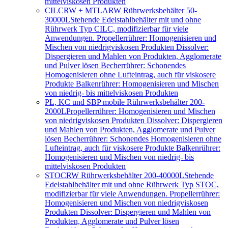
mittelviskosen Produkten
CILCRW + MTLARW Rührwerksbehälter 50-
30000L
Stehende Edelstahlbehälter mit und ohne
Rührwerk Typ CILC, modifizierbar für viele
Anwendungen. Propellerrührer: Homogenisieren und
Mischen von niedrigviskosen Produkten Dissolver:
Dispergieren und Mahlen von Produkten, Agglomerate
und Pulver lösen Becherrührer: Schonendes
Homogenisieren ohne Lufteintrag, auch für viskosere
Produkte Balkenrührer: Homogenisieren und Mischen
von niedrig- bis mittelviskosen Produkten
PL, KC und SBP mobile Rührwerksbehälter 200-
2000L
Propellerrührer: Homogenisieren und Mischen
von niedrigviskosen Produkten Dissolver: Dispergieren
und Mahlen von Produkten, Agglomerate und Pulver
lösen Becherrührer: Schonendes Homogenisieren ohne
Lufteintrag, auch für viskosere Produkte Balkenrührer:
Homogenisieren und Mischen von niedrig- bis
mittelviskosen Produkten
STOCRW Rührwerksbehälter 200-40000L
Stehende
Edelstahlbehälter mit und ohne Rührwerk Typ STOC,
modifizierbar für viele Anwendungen. Propellerrührer:
Homogenisieren und Mischen von niedrigviskosen
Produkten Dissolver: Dispergieren und Mahlen von
Produkten, Agglomerate und Pulver lösen