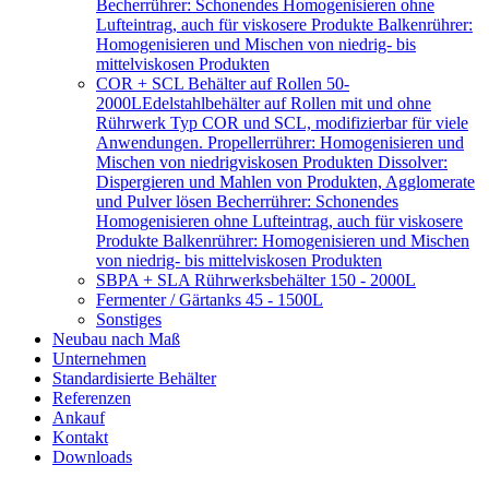
Becherrührer: Schonendes Homogenisieren ohne
Lufteintrag, auch für viskosere Produkte Balkenrührer:
Homogenisieren und Mischen von niedrig- bis
mittelviskosen Produkten
COR + SCL Behälter auf Rollen 50-
2000L
Edelstahlbehälter auf Rollen mit und ohne
Rührwerk Typ COR und SCL, modifizierbar für viele
Anwendungen. Propellerrührer: Homogenisieren und
Mischen von niedrigviskosen Produkten Dissolver:
Dispergieren und Mahlen von Produkten, Agglomerate
und Pulver lösen Becherrührer: Schonendes
Homogenisieren ohne Lufteintrag, auch für viskosere
Produkte Balkenrührer: Homogenisieren und Mischen
von niedrig- bis mittelviskosen Produkten
SBPA + SLA Rührwerksbehälter 150 - 2000L
Fermenter / Gärtanks 45 - 1500L
Sonstiges
Neubau nach Maß
Unternehmen
Standardisierte Behälter
Referenzen
Ankauf
Kontakt
Downloads