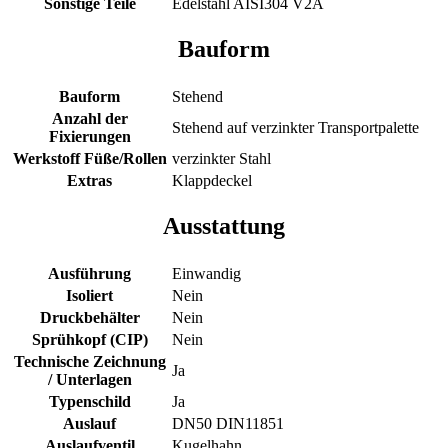
Sonstige Teile
Edelstahl AISI304 V2A
Bauform
Bauform
Stehend
Anzahl der
Stehend auf verzinkter Transportpalette
Fixierungen
Werkstoff Füße/Rollen
verzinkter Stahl
Extras
Klappdeckel
Ausstattung
Ausführung
Einwandig
Isoliert
Nein
Druckbehälter
Nein
Sprühkopf (CIP)
Nein
Technische Zeichnung
Ja
/ Unterlagen
Typenschild
Ja
Auslauf
DN50 DIN11851
Auslaufventil
Kugelhahn