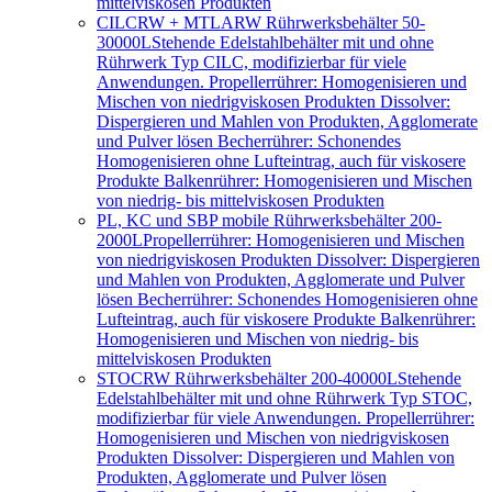
mittelviskosen Produkten
CILCRW + MTLARW Rührwerksbehälter 50-
30000L
Stehende Edelstahlbehälter mit und ohne
Rührwerk Typ CILC, modifizierbar für viele
Anwendungen. Propellerrührer: Homogenisieren und
Mischen von niedrigviskosen Produkten Dissolver:
Dispergieren und Mahlen von Produkten, Agglomerate
und Pulver lösen Becherrührer: Schonendes
Homogenisieren ohne Lufteintrag, auch für viskosere
Produkte Balkenrührer: Homogenisieren und Mischen
von niedrig- bis mittelviskosen Produkten
PL, KC und SBP mobile Rührwerksbehälter 200-
2000L
Propellerrührer: Homogenisieren und Mischen
von niedrigviskosen Produkten Dissolver: Dispergieren
und Mahlen von Produkten, Agglomerate und Pulver
lösen Becherrührer: Schonendes Homogenisieren ohne
Lufteintrag, auch für viskosere Produkte Balkenrührer:
Homogenisieren und Mischen von niedrig- bis
mittelviskosen Produkten
STOCRW Rührwerksbehälter 200-40000L
Stehende
Edelstahlbehälter mit und ohne Rührwerk Typ STOC,
modifizierbar für viele Anwendungen. Propellerrührer:
Homogenisieren und Mischen von niedrigviskosen
Produkten Dissolver: Dispergieren und Mahlen von
Produkten, Agglomerate und Pulver lösen