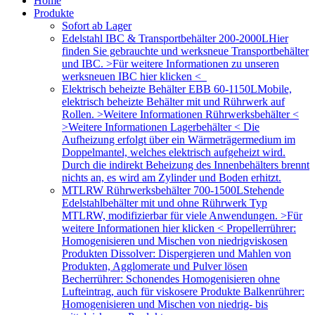
Home
Produkte
Sofort ab Lager
Edelstahl IBC & Transportbehälter 200-2000L
Hier
finden Sie gebrauchte und werksneue Transportbehälter
und IBC. >Für weitere Informationen zu unseren
werksneuen IBC hier klicken <
Elektrisch beheizte Behälter EBB 60-1150L
Mobile,
elektrisch beheizte Behälter mit und Rührwerk auf
Rollen. >Weitere Informationen Rührwerksbehälter <
>Weitere Informationen Lagerbehälter < Die
Aufheizung erfolgt über ein Wärmeträgermedium im
Doppelmantel, welches elektrisch aufgeheizt wird.
Durch die indirekt Beheizung des Innenbehälters brennt
nichts an, es wird am Zylinder und Boden erhitzt.
MTLRW Rührwerksbehälter 700-1500L
Stehende
Edelstahlbehälter mit und ohne Rührwerk Typ
MTLRW, modifizierbar für viele Anwendungen. >Für
weitere Informationen hier klicken < Propellerrührer:
Homogenisieren und Mischen von niedrigviskosen
Produkten Dissolver: Dispergieren und Mahlen von
Produkten, Agglomerate und Pulver lösen
Becherrührer: Schonendes Homogenisieren ohne
Lufteintrag, auch für viskosere Produkte Balkenrührer:
Homogenisieren und Mischen von niedrig- bis