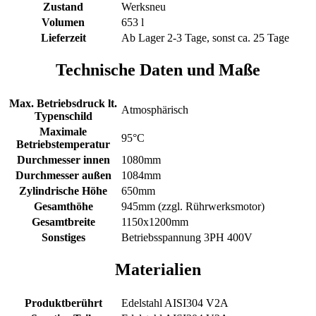
Zustand
Werksneu
Volumen
653 l
Lieferzeit
Ab Lager 2-3 Tage, sonst ca. 25 Tage
Technische Daten und Maße
Max. Betriebsdruck lt.
Atmosphärisch
Typenschild
Maximale
95°C
Betriebstemperatur
Durchmesser innen
1080mm
Durchmesser außen
1084mm
Zylindrische Höhe
650mm
Gesamthöhe
945mm (zzgl. Rührwerksmotor)
Gesamtbreite
1150x1200mm
Sonstiges
Betriebsspannung 3PH 400V
Materialien
Produktberührt
Edelstahl AISI304 V2A