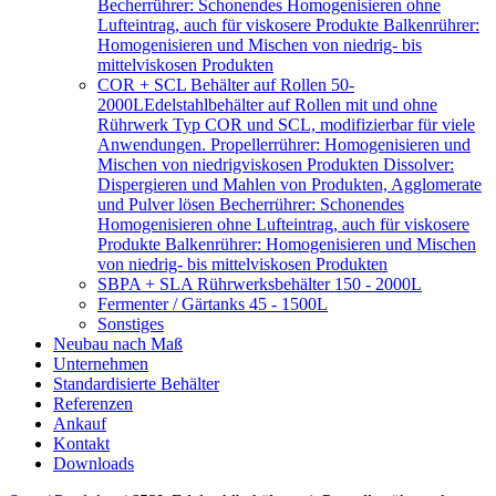
Becherrührer: Schonendes Homogenisieren ohne
Lufteintrag, auch für viskosere Produkte Balkenrührer:
Homogenisieren und Mischen von niedrig- bis
mittelviskosen Produkten
COR + SCL Behälter auf Rollen 50-
2000L
Edelstahlbehälter auf Rollen mit und ohne
Rührwerk Typ COR und SCL, modifizierbar für viele
Anwendungen. Propellerrührer: Homogenisieren und
Mischen von niedrigviskosen Produkten Dissolver:
Dispergieren und Mahlen von Produkten, Agglomerate
und Pulver lösen Becherrührer: Schonendes
Homogenisieren ohne Lufteintrag, auch für viskosere
Produkte Balkenrührer: Homogenisieren und Mischen
von niedrig- bis mittelviskosen Produkten
SBPA + SLA Rührwerksbehälter 150 - 2000L
Fermenter / Gärtanks 45 - 1500L
Sonstiges
Neubau nach Maß
Unternehmen
Standardisierte Behälter
Referenzen
Ankauf
Kontakt
Downloads