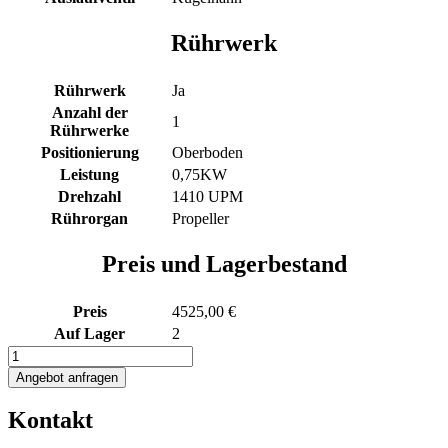
Rührwerk
Rührwerk
Ja
Anzahl der
1
Rührwerke
Positionierung
Oberboden
Leistung
0,75KW
Drehzahl
1410 UPM
Rührorgan
Propeller
Preis und Lagerbestand
Preis
4525,00 €
Auf Lager
2
653L
Edelstahlbehälter
Angebot anfragen
mit
Propellerrührwerk
Kontakt
Menge