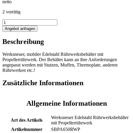
netto
2 vorrätig
653L
Edelstahlbehälter
Angebot anfragen
mit
Propellerrührwerk
Beschreibung
Menge
Werksneuer, mobiler Edelstahl Rührwerksbehälter mit
Propellerrührwerk. Der Behälter kann an ihre Anforderungen
angepasst werden mit Stutzen, Muffen, Thermoplate, anderen
Rührwerken etc.!
Zusätzliche Informationen
Allgemeine Informationen
Werksneuer Edelstahl Rührwerksbehälter
Art des Artikels
mit Propellerrührwerk
Artikelnummer
SBPA650RWP