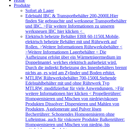
Home
Produkte
Sofort ab Lager
Edelstahl IBC & Transportbehälter 200-2000L
Hier
finden Sie gebrauchte und werksneue Transportbehälter
und IBC. >Für weitere Informationen zu unseren
werksneuen IBC hier klicken <
Elektrisch beheizte Behälter EBB 60-1150L
Mobile,
elektrisch beheizte Behälter mit und Rührwerk auf
Rollen. >Weitere Informationen Rührwerksbehälter <
>Weitere Informationen Lagerbehälter < Die
Aufheizung erfolgt über ein Wärmeträgermedium im
Doppelmantel, welches elektrisch aufgeheizt wird.
Durch die indirekt Beheizung des Innenbehälters brennt
nichts an, es wird am Zylinder und Boden erhitzt.
MTLRW Rührwerksbehälter 700-1500L
Stehende
Edelstahlbehälter mit und ohne Rührwerk Typ
MTLRW, modifizierbar für viele Anwendungen. >Für
weitere Informationen hier klicken < Propellerrührer:
Homogenisieren und Mischen von niedrigviskosen
Produkten Dissolver: Dispergieren und Mahlen von
Produkten, Agglomerate und Pulver lösen
Becherrührer: Schonendes Homogenisieren ohne
Lufteintrag, auch für viskosere Produkte Balkenrührer:
Homogenisieren und Mischen von niedrig- bis