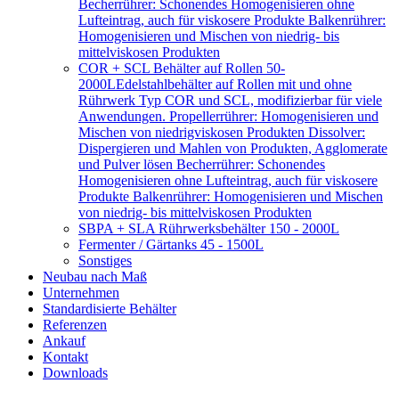
Becherrührer: Schonendes Homogenisieren ohne
Lufteintrag, auch für viskosere Produkte Balkenrührer:
Homogenisieren und Mischen von niedrig- bis
mittelviskosen Produkten
COR + SCL Behälter auf Rollen 50-
2000L
Edelstahlbehälter auf Rollen mit und ohne
Rührwerk Typ COR und SCL, modifizierbar für viele
Anwendungen. Propellerrührer: Homogenisieren und
Mischen von niedrigviskosen Produkten Dissolver:
Dispergieren und Mahlen von Produkten, Agglomerate
und Pulver lösen Becherrührer: Schonendes
Homogenisieren ohne Lufteintrag, auch für viskosere
Produkte Balkenrührer: Homogenisieren und Mischen
von niedrig- bis mittelviskosen Produkten
SBPA + SLA Rührwerksbehälter 150 - 2000L
Fermenter / Gärtanks 45 - 1500L
Sonstiges
Neubau nach Maß
Unternehmen
Standardisierte Behälter
Referenzen
Ankauf
Kontakt
Downloads