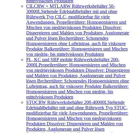
mittelviskosen Produkten
CILCRW + MTLARW Rührwerksbehälter 50-
30000L
Stehende Edelstahlbehälter mit und ohne
Rührwerk Typ CILC, modifizierbar für viele
Anwendungen. Propellerrührer: Homogenisieren und
Mischen von niedrigviskosen Produkten Dissolver:
Dispergieren und Mahlen von Produkten, Agglomerate
und Pulver lösen Becherrührer: Schonendes
Homogenisieren ohne Lufteintrag, auch für viskosere
Produkte Balkenrührer: Homogenisieren und Mischen
von niedrig- bis mittelviskosen Produkten
PL, KC und SBP mobile Rührwerksbehälter 200-
2000L
Propellerrührer: Homogenisieren und Mischen
von niedrigviskosen Produkten Dissolver: Dispergieren
und Mahlen von Produkten, Agglomerate und Pulver
lösen Becherrührer: Schonendes Homogenisieren ohne
Lufteintrag, auch für viskosere Produkte Balkenrührer:
Homogenisieren und Mischen von niedrig- bis
mittelviskosen Produkten
STOCRW Rührwerksbehälter 200-40000L
Stehende
Edelstahlbehälter mit und ohne Rührwerk Typ STOC,
modifizierbar für viele Anwendungen. Propellerrührer:
Homogenisieren und Mischen von niedrigviskosen
Produkten Dissolver: Dispergieren und Mahlen von
Produkten, Agglomerate und Pulver lösen