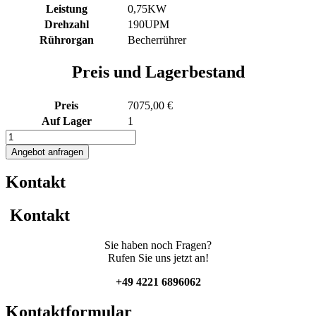
Leistung
0,75KW
Drehzahl
190UPM
Rührorgan
Becherrührer
Preis und Lagerbestand
Preis
7075,00 €
Auf Lager
1
1224L
heiz-/kühlbarer
Angebot anfragen
Edelstahlbehälter
mit
Kontakt
Thermoplate
und
Becherrührwerk
Kontakt
Menge
Sie haben noch Fragen?
Rufen Sie uns jetzt an!
+49 4221 6896062
Kontaktformular