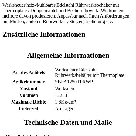
Becherrührwerk
Werksneuer heiz-/kühlbarer Edelstahl Rührwerksbehälter mit
Menge
Thermoplate / Doppelmantel und Becherrührwerk. Wir können
mehrere davon produzieren. Anpassbar nach Ihren Anforderungen
mit Muffen, anderen Rührwerken, Stutzen, Isolierung etc.
Zusätzliche Informationen
Allgemeine Informationen
Werksneuer Edelstahl
Art des Artikels
Rührwerksbehälter mit Thermoplate
Artikelnummer
SBPA1250TPRWB
Zustand
Werksneu
Volumen
1224 l
Maximale Dichte
1,6Kg/dm³
Lieferzeit
Ab Lager
Technische Daten und Maße