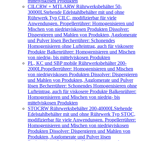
mittelviskosen Produkten
CILCRW + MTLARW Rührwerksbehälter 50-
30000L
Stehende Edelstahlbehälter mit und ohne
Rührwerk Typ CILC, modifizierbar für viele
Anwendungen. Propellerrührer: Homogenisieren und
Mischen von niedrigviskosen Produkten Dissolver:
Dispergieren und Mahlen von Produkten, Agglomerate
und Pulver lösen Becherrührer: Schonendes
Homogenisieren ohne Lufteintrag, auch für viskosere
Produkte Balkenrührer: Homogenisieren und Mischen
von niedrig- bis mittelviskosen Produkten
PL, KC und SBP mobile Rührwerksbehälter 200-
2000L
Propellerrührer: Homogenisieren und Mischen
von niedrigviskosen Produkten Dissolver: Dispergieren
und Mahlen von Produkten, Agglomerate und Pulver
lösen Becherrührer: Schonendes Homogenisieren ohne
Lufteintrag, auch für viskosere Produkte Balkenrührer:
Homogenisieren und Mischen von niedrig- bis
mittelviskosen Produkten
STOCRW Rührwerksbehälter 200-40000L
Stehende
Edelstahlbehälter mit und ohne Rührwerk Typ STOC,
modifizierbar für viele Anwendungen. Propellerrührer:
Homogenisieren und Mischen von niedrigviskosen
Produkten Dissolver: Dispergieren und Mahlen von
Produkten, Agglomerate und Pulver lösen