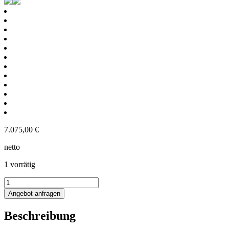
7.075,00
€
netto
1 vorrätig
1224L
heiz-/kühlbarer
Angebot anfragen
Edelstahlbehälter
mit
Beschreibung
Thermoplate
und