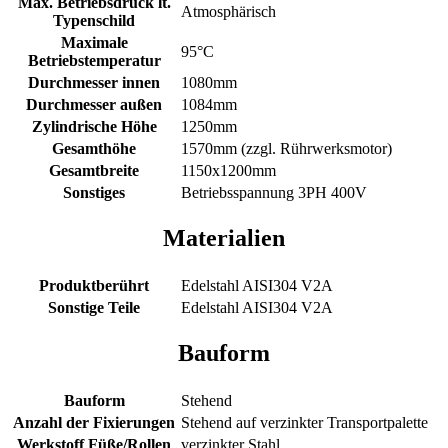
Max. Betriebsdruck lt.
Atmosphärisch
Typenschild
Maximale
95°C
Betriebstemperatur
Durchmesser innen
1080mm
Durchmesser außen
1084mm
Zylindrische Höhe
1250mm
Gesamthöhe
1570mm (zzgl. Rührwerksmotor)
Gesamtbreite
1150x1200mm
Sonstiges
Betriebsspannung 3PH 400V
Materialien
Produktberührt
Edelstahl AISI304 V2A
Sonstige Teile
Edelstahl AISI304 V2A
Bauform
Bauform
Stehend
Anzahl der Fixierungen
Stehend auf verzinkter Transportpalette
Werkstoff Füße/Rollen
verzinkter Stahl