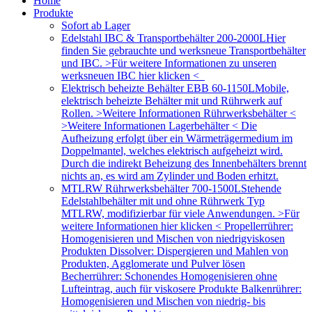
Home
Produkte
Sofort ab Lager
Edelstahl IBC & Transportbehälter 200-2000L
Hier
finden Sie gebrauchte und werksneue Transportbehälter
und IBC. >Für weitere Informationen zu unseren
werksneuen IBC hier klicken <
Elektrisch beheizte Behälter EBB 60-1150L
Mobile,
elektrisch beheizte Behälter mit und Rührwerk auf
Rollen. >Weitere Informationen Rührwerksbehälter <
>Weitere Informationen Lagerbehälter < Die
Aufheizung erfolgt über ein Wärmeträgermedium im
Doppelmantel, welches elektrisch aufgeheizt wird.
Durch die indirekt Beheizung des Innenbehälters brennt
nichts an, es wird am Zylinder und Boden erhitzt.
MTLRW Rührwerksbehälter 700-1500L
Stehende
Edelstahlbehälter mit und ohne Rührwerk Typ
MTLRW, modifizierbar für viele Anwendungen. >Für
weitere Informationen hier klicken < Propellerrührer:
Homogenisieren und Mischen von niedrigviskosen
Produkten Dissolver: Dispergieren und Mahlen von
Produkten, Agglomerate und Pulver lösen
Becherrührer: Schonendes Homogenisieren ohne
Lufteintrag, auch für viskosere Produkte Balkenrührer:
Homogenisieren und Mischen von niedrig- bis