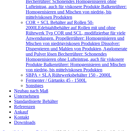
Becherrührer: Schonendes Homogenisieren ohne
Lufteintrag, auch für viskosere Produkte Balkenrührer:
Homogenisieren und Mischen von niedrig- bis
mittelviskosen Produkten
COR + SCL Behälter auf Rollen 50-
2000L
Edelstahlbehälter auf Rollen mit und ohne
Rührwerk Typ COR und SCL, modifizierbar für viele
Anwendungen. Propellerrührer: Homogenisieren und
Mischen von niedrigviskosen Produkten Dissolver:
Dispergieren und Mahlen von Produkten, Agglomerate
und Pulver lösen Becherrührer: Schonendes
Homogenisieren ohne Lufteintrag, auch für viskosere
Produkte Balkenrührer: Homogenisieren und Mischen
von niedrig- bis mittelviskosen Produkten
SBPA + SLA Rührwerksbehälter 150 - 2000L
Fermenter / Gärtanks 45 - 1500L
Sonstiges
Neubau nach Maß
Unternehmen
Standardisierte Behälter
Referenzen
Ankauf
Kontakt
Downloads