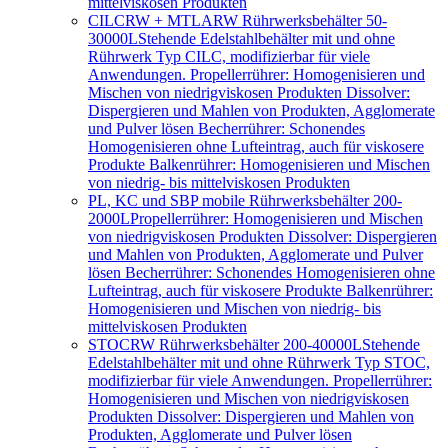
mittelviskosen Produkten
CILCRW + MTLARW Rührwerksbehälter 50-
30000L
Stehende Edelstahlbehälter mit und ohne
Rührwerk Typ CILC, modifizierbar für viele
Anwendungen. Propellerrührer: Homogenisieren und
Mischen von niedrigviskosen Produkten Dissolver:
Dispergieren und Mahlen von Produkten, Agglomerate
und Pulver lösen Becherrührer: Schonendes
Homogenisieren ohne Lufteintrag, auch für viskosere
Produkte Balkenrührer: Homogenisieren und Mischen
von niedrig- bis mittelviskosen Produkten
PL, KC und SBP mobile Rührwerksbehälter 200-
2000L
Propellerrührer: Homogenisieren und Mischen
von niedrigviskosen Produkten Dissolver: Dispergieren
und Mahlen von Produkten, Agglomerate und Pulver
lösen Becherrührer: Schonendes Homogenisieren ohne
Lufteintrag, auch für viskosere Produkte Balkenrührer:
Homogenisieren und Mischen von niedrig- bis
mittelviskosen Produkten
STOCRW Rührwerksbehälter 200-40000L
Stehende
Edelstahlbehälter mit und ohne Rührwerk Typ STOC,
modifizierbar für viele Anwendungen. Propellerrührer:
Homogenisieren und Mischen von niedrigviskosen
Produkten Dissolver: Dispergieren und Mahlen von
Produkten, Agglomerate und Pulver lösen