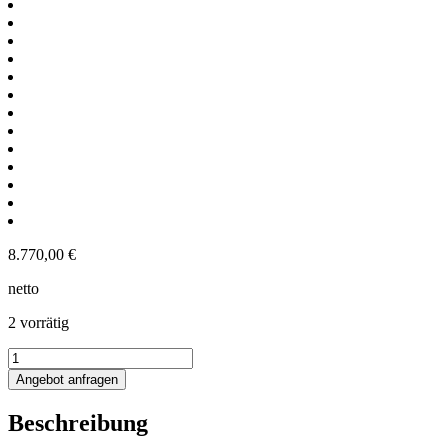
8.770,00
€
netto
2 vorrätig
1150L
Edelstahl
Angebot anfragen
Rührwerksbehälter
mit
Beschreibung
Ankerrührwerk
Menge