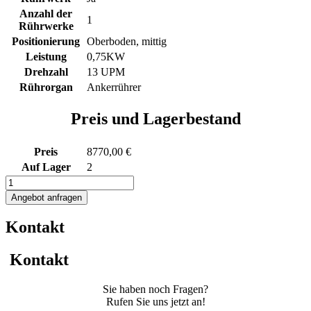
Anzahl der
1
Rührwerke
Positionierung
Oberboden, mittig
Leistung
0,75KW
Drehzahl
13 UPM
Rührorgan
Ankerrührer
Preis und Lagerbestand
Preis
8770,00 €
Auf Lager
2
1150L
Edelstahl
Angebot anfragen
Rührwerksbehälter
mit
Kontakt
Ankerrührwerk
Menge
Kontakt
Sie haben noch Fragen?
Rufen Sie uns jetzt an!