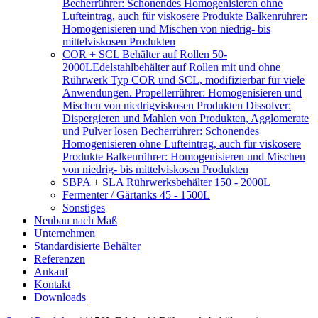
Becherrührer: Schonendes Homogenisieren ohne
Lufteintrag, auch für viskosere Produkte Balkenrührer:
Homogenisieren und Mischen von niedrig- bis
mittelviskosen Produkten
COR + SCL Behälter auf Rollen 50-
2000L
Edelstahlbehälter auf Rollen mit und ohne
Rührwerk Typ COR und SCL, modifizierbar für viele
Anwendungen. Propellerrührer: Homogenisieren und
Mischen von niedrigviskosen Produkten Dissolver:
Dispergieren und Mahlen von Produkten, Agglomerate
und Pulver lösen Becherrührer: Schonendes
Homogenisieren ohne Lufteintrag, auch für viskosere
Produkte Balkenrührer: Homogenisieren und Mischen
von niedrig- bis mittelviskosen Produkten
SBPA + SLA Rührwerksbehälter 150 - 2000L
Fermenter / Gärtanks 45 - 1500L
Sonstiges
Neubau nach Maß
Unternehmen
Standardisierte Behälter
Referenzen
Ankauf
Kontakt
Downloads