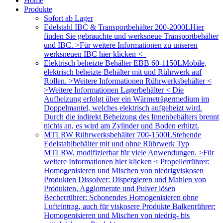
Home
Produkte
Sofort ab Lager
Edelstahl IBC & Transportbehälter 200-2000L
Hier
finden Sie gebrauchte und werksneue Transportbehälter
und IBC. >Für weitere Informationen zu unseren
werksneuen IBC hier klicken <
Elektrisch beheizte Behälter EBB 60-1150L
Mobile,
elektrisch beheizte Behälter mit und Rührwerk auf
Rollen. >Weitere Informationen Rührwerksbehälter <
>Weitere Informationen Lagerbehälter < Die
Aufheizung erfolgt über ein Wärmeträgermedium im
Doppelmantel, welches elektrisch aufgeheizt wird.
Durch die indirekt Beheizung des Innenbehälters brennt
nichts an, es wird am Zylinder und Boden erhitzt.
MTLRW Rührwerksbehälter 700-1500L
Stehende
Edelstahlbehälter mit und ohne Rührwerk Typ
MTLRW, modifizierbar für viele Anwendungen. >Für
weitere Informationen hier klicken < Propellerrührer:
Homogenisieren und Mischen von niedrigviskosen
Produkten Dissolver: Dispergieren und Mahlen von
Produkten, Agglomerate und Pulver lösen
Becherrührer: Schonendes Homogenisieren ohne
Lufteintrag, auch für viskosere Produkte Balkenrührer:
Homogenisieren und Mischen von niedrig- bis