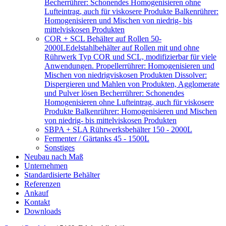
Becherrührer: Schonendes Homogenisieren ohne
Lufteintrag, auch für viskosere Produkte Balkenrührer:
Homogenisieren und Mischen von niedrig- bis
mittelviskosen Produkten
COR + SCL Behälter auf Rollen 50-
2000L
Edelstahlbehälter auf Rollen mit und ohne
Rührwerk Typ COR und SCL, modifizierbar für viele
Anwendungen. Propellerrührer: Homogenisieren und
Mischen von niedrigviskosen Produkten Dissolver:
Dispergieren und Mahlen von Produkten, Agglomerate
und Pulver lösen Becherrührer: Schonendes
Homogenisieren ohne Lufteintrag, auch für viskosere
Produkte Balkenrührer: Homogenisieren und Mischen
von niedrig- bis mittelviskosen Produkten
SBPA + SLA Rührwerksbehälter 150 - 2000L
Fermenter / Gärtanks 45 - 1500L
Sonstiges
Neubau nach Maß
Unternehmen
Standardisierte Behälter
Referenzen
Ankauf
Kontakt
Downloads