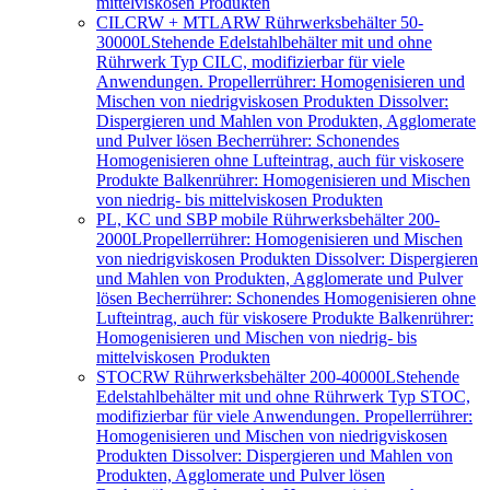
mittelviskosen Produkten
CILCRW + MTLARW Rührwerksbehälter 50-
30000L
Stehende Edelstahlbehälter mit und ohne
Rührwerk Typ CILC, modifizierbar für viele
Anwendungen. Propellerrührer: Homogenisieren und
Mischen von niedrigviskosen Produkten Dissolver:
Dispergieren und Mahlen von Produkten, Agglomerate
und Pulver lösen Becherrührer: Schonendes
Homogenisieren ohne Lufteintrag, auch für viskosere
Produkte Balkenrührer: Homogenisieren und Mischen
von niedrig- bis mittelviskosen Produkten
PL, KC und SBP mobile Rührwerksbehälter 200-
2000L
Propellerrührer: Homogenisieren und Mischen
von niedrigviskosen Produkten Dissolver: Dispergieren
und Mahlen von Produkten, Agglomerate und Pulver
lösen Becherrührer: Schonendes Homogenisieren ohne
Lufteintrag, auch für viskosere Produkte Balkenrührer:
Homogenisieren und Mischen von niedrig- bis
mittelviskosen Produkten
STOCRW Rührwerksbehälter 200-40000L
Stehende
Edelstahlbehälter mit und ohne Rührwerk Typ STOC,
modifizierbar für viele Anwendungen. Propellerrührer:
Homogenisieren und Mischen von niedrigviskosen
Produkten Dissolver: Dispergieren und Mahlen von
Produkten, Agglomerate und Pulver lösen