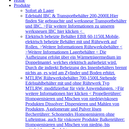
Home
Produkte
Sofort ab Lager
Edelstahl IBC & Transportbehälter 200-2000L
Hier
finden Sie gebrauchte und werksneue Transportbehälter
und IBC. >Für weitere Informationen zu unseren
werksneuen IBC hier klicken <
Elektrisch beheizte Behälter EBB 60-1150L
Mobile,
elektrisch beheizte Behälter mit und Rührwerk auf
Rollen. >Weitere Informationen Rührwerksbehälter <
>Weitere Informationen Lagerbehälter < Die
Aufheizung erfolgt über ein Wärmeträgermedium im
Doppelmantel, welches elektrisch aufgeheizt wird.
Durch die indirekt Beheizung des Innenbehälters brennt
nichts an, es wird am Zylinder und Boden erhitzt.
MTLRW Rührwerksbehälter 700-1500L
Stehende
Edelstahlbehälter mit und ohne Rührwerk Typ
MTLRW, modifizierbar für viele Anwendungen. >Für
weitere Informationen hier klicken < Propellerrührer:
Homogenisieren und Mischen von niedrigviskosen
Produkten Dissolver: Dispergieren und Mahlen von
Produkten, Agglomerate und Pulver lösen
Becherrührer: Schonendes Homogenisieren ohne
Lufteintrag, auch für viskosere Produkte Balkenrührer:
Homogenisieren und Mischen von niedrig- bis