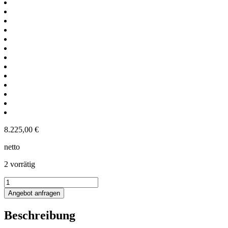
8.225,00
€
netto
2 vorrätig
1748L
Edelstahl
Angebot anfragen
Rührwerksbehälter
mit
Beschreibung
Becherrührwerk
Menge