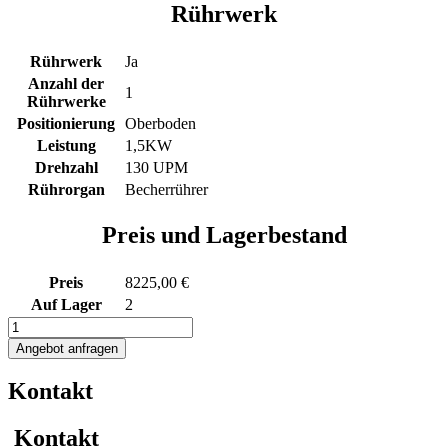
Rührwerk
Rührwerk
Ja
Anzahl der
1
Rührwerke
Positionierung
Oberboden
Leistung
1,5KW
Drehzahl
130 UPM
Rührorgan
Becherrührer
Preis und Lagerbestand
Preis
8225,00 €
Auf Lager
2
1748L
Edelstahl
Angebot anfragen
Rührwerksbehälter
mit
Kontakt
Becherrührwerk
Menge
Kontakt