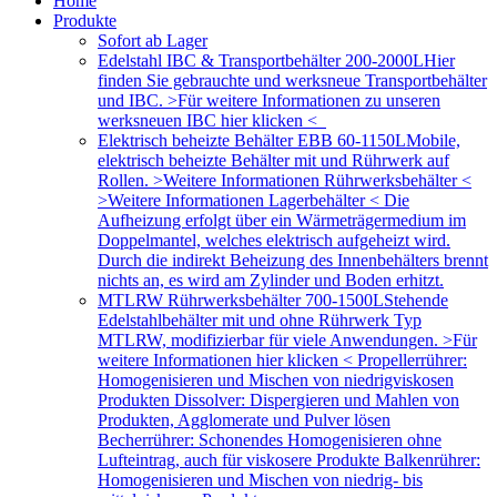
Home
Produkte
Sofort ab Lager
Edelstahl IBC & Transportbehälter 200-2000L
Hier
finden Sie gebrauchte und werksneue Transportbehälter
und IBC. >Für weitere Informationen zu unseren
werksneuen IBC hier klicken <
Elektrisch beheizte Behälter EBB 60-1150L
Mobile,
elektrisch beheizte Behälter mit und Rührwerk auf
Rollen. >Weitere Informationen Rührwerksbehälter <
>Weitere Informationen Lagerbehälter < Die
Aufheizung erfolgt über ein Wärmeträgermedium im
Doppelmantel, welches elektrisch aufgeheizt wird.
Durch die indirekt Beheizung des Innenbehälters brennt
nichts an, es wird am Zylinder und Boden erhitzt.
MTLRW Rührwerksbehälter 700-1500L
Stehende
Edelstahlbehälter mit und ohne Rührwerk Typ
MTLRW, modifizierbar für viele Anwendungen. >Für
weitere Informationen hier klicken < Propellerrührer:
Homogenisieren und Mischen von niedrigviskosen
Produkten Dissolver: Dispergieren und Mahlen von
Produkten, Agglomerate und Pulver lösen
Becherrührer: Schonendes Homogenisieren ohne
Lufteintrag, auch für viskosere Produkte Balkenrührer:
Homogenisieren und Mischen von niedrig- bis