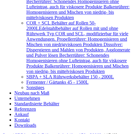
Becherrührer: Schonendes Homogenisieren ohne
Lufteintrag, auch für viskosere Produkte Balkenrührer:
Homogenisieren und Mischen von niedrig- bis
mittelviskosen Produkten
COR + SCL Behälter auf Rollen 50-
2000L
Edelstahlbehälter auf Rollen mit und ohne
Rührwerk Typ COR und SCL, modifizierbar für viele
Anwendungen. Propellerrührer: Homogenisieren und
Mischen von niedrigviskosen Produkten Dissolver:
Dispergieren und Mahlen von Produkten, Agglomerate
und Pulver lösen Becherrührer: Schonendes
Homogenisieren ohne Lufteintrag, auch für viskosere
Produkte Balkenrührer: Homogenisieren und Mischen
von niedrig- bis mittelviskosen Produkten
SBPA + SLA Rührwerksbehälter 150 - 2000L
Fermenter / Gärtanks 45 - 1500L
Sonstiges
Neubau nach Maß
Unternehmen
Standardisierte Behälter
Referenzen
Ankauf
Kontakt
Downloads