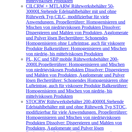
mittelviskosen Produkten
CILCRW + MTLARW Rührwerksbehälter 50-
30000L
Stehende Edelstahlbehälter mit und ohne
Rührwerk Typ CILC, modifizierbar für viele
Anwendungen. Propellerrührer: Homogenisieren und
Mischen von niedrigviskosen Produkten Dissolver:
Dispergieren und Mahlen von Produkten, Agglomerate
und Pulver lösen Becherrührer: Schonendes
Homogenisieren ohne Lufteintrag, auch für viskosere
Produkte Balkenrührer: Homogenisieren und Mischen
von niedrig- bis mittelviskosen Produkten
PL, KC und SBP mobile Rührwerksbehälter 200-
2000L
Propellerrührer: Homogenisieren und Mischen
von niedrigviskosen Produkten Dissolver: Dispergieren
und Mahlen von Produkten, Agglomerate und Pulver
lösen Becherrührer: Schonendes Homogenisieren ohne
Lufteintrag, auch für viskosere Produkte Balkenrührer:
Homogenisieren und Mischen von niedrig- bis
mittelviskosen Produkten
STOCRW Rührwerksbehälter 200-40000L
Stehende
Edelstahlbehälter mit und ohne Rührwerk Typ STOC,
modifizierbar für viele Anwendungen. Propellerrührer:
Homogenisieren und Mischen von niedrigviskosen
Produkten Dissolver: Dispergieren und Mahlen von
Produkten, Agglomerate und Pulver lösen