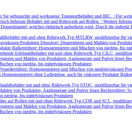
en Sie gebrauchte und werksneue Transportbehälter und IBC. >Für wei
trisch beheizte Behälter mit und Rührwerk auf Rollen. >Weitere Infor
oppelmantel, welches elektrisch aufgeheizt wird. Durch die indirekt B
ahlbehälter mit und ohne Rührwerk Typ MTLRW, modifizierbar für vie
igviskosen Produkten Dissolver: Dispergieren und Mahlen von Produk
odukte Balkenrührer: Homogenisieren und Mischen von niedrig- bis mi
tehende Edelstahlbehälter mit und ohne Rührwerk Typ CILC, modifizie
ergieren und Mahlen von Produkten, Agglomerate und Pulver lösen Bec
schen von niedrig- bis mittelviskosen Produkten
Propellerrührer: Homogenisieren und Mischen von niedrigviskosen Pro
Homogenisieren ohne Lufteintrag, auch für viskosere Produkte Balken
lstahlbehälter mit und ohne Rührwerk Typ STOC, modifizierbar für v
 Mahlen von Produkten, Agglomerate und Pulver lösen Becherrührer: Sc
 niedrig- bis mittelviskosen Produkten
älter auf Rollen mit und ohne Rührwerk Typ COR und SCL, modifizier
ergieren und Mahlen von Produkten, Agglomerate und Pulver lösen Bec
schen von niedrig- bis mittelviskosen Produkten