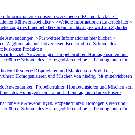
tere Informationen zu unseren werksneuen IBC hier klicken <
mationen Rührwerksbehälter < >Weitere Informationen Lagerbehälter <
eheizung des Innenbehälters brennt nichts an, es wird am Zylinder
le Anwendungen. >Für weitere Informationen hier klicken <
ten, Agglomerate und Pulver lösen Becherrührer: Schonendes
ttelviskosen Produkten
rbar für viele Anwendungen. Propellerrührer: Homogenisieren und
herrührer: Schonendes Homogenisieren ohne Lufteintrag, auch für
dukten Dissolver: Dispergieren und Mahlen von Produkten,
rührer: Homogenisieren und Mischen von niedrig- bis mittelviskosen
iele Anwendungen. Propellerrührer: Homogenisieren und Mischen von
honendes Homogenisieren ohne Lufteintrag, auch für viskosere
bar für viele Anwendungen. Propellerrührer: Homogenisieren und
herrührer: Schonendes Homogenisieren ohne Lufteintrag, auch für