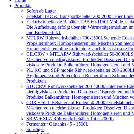
Home
Produkte
Sofort ab Lager
Edelstahl IBC & Transportbehälter 200-2000L
Hier find
Elektrisch beheizte Behälter EBB 60-1150L
Mobile, elek
Die Aufheizung erfolgt über ein Wärmeträgermedium im D
und Boden erhitzt.
MTLRW Rührwerksbehälter 700-1500L
Stehende Edelst
Propellerrührer: Homogenisieren und Mischen von niedr
Homogenisieren ohne Lufteintrag, auch für viskosere Pr
CILCRW + MTLARW Rührwerksbehälter 50-30000L
S
Mischen von niedrigviskosen Produkten Dissolver: Disp
viskosere Produkte Balkenrührer: Homogenisieren und Mi
PL, KC und SBP mobile Rührwerksbehälter 200-2000L
Agglomerate und Pulver lösen Becherrührer: Schonendes 
Produkten
STOCRW Rührwerksbehälter 200-40000L
Stehende Ede
niedrigviskosen Produkten Dissolver: Dispergieren und
Produkte Balkenrührer: Homogenisieren und Mischen von
COR + SCL Behälter auf Rollen 50-2000L
Edelstahlbeh
Mischen von niedrigviskosen Produkten Dissolver: Disp
viskosere Produkte Balkenrührer: Homogenisieren und Mi
SBPA + SLA Rührwerksbehälter 150 - 2000L
Fermenter / Gärtanks 45 - 1500L
Sonstiges