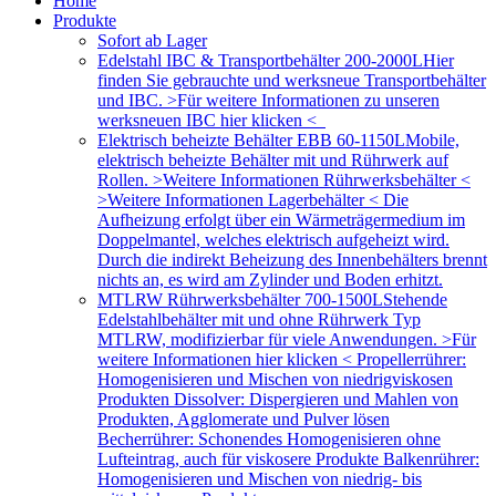
Home
Produkte
Sofort ab Lager
Edelstahl IBC & Transportbehälter 200-2000L
Hier
finden Sie gebrauchte und werksneue Transportbehälter
und IBC. >Für weitere Informationen zu unseren
werksneuen IBC hier klicken <
Elektrisch beheizte Behälter EBB 60-1150L
Mobile,
elektrisch beheizte Behälter mit und Rührwerk auf
Rollen. >Weitere Informationen Rührwerksbehälter <
>Weitere Informationen Lagerbehälter < Die
Aufheizung erfolgt über ein Wärmeträgermedium im
Doppelmantel, welches elektrisch aufgeheizt wird.
Durch die indirekt Beheizung des Innenbehälters brennt
nichts an, es wird am Zylinder und Boden erhitzt.
MTLRW Rührwerksbehälter 700-1500L
Stehende
Edelstahlbehälter mit und ohne Rührwerk Typ
MTLRW, modifizierbar für viele Anwendungen. >Für
weitere Informationen hier klicken < Propellerrührer:
Homogenisieren und Mischen von niedrigviskosen
Produkten Dissolver: Dispergieren und Mahlen von
Produkten, Agglomerate und Pulver lösen
Becherrührer: Schonendes Homogenisieren ohne
Lufteintrag, auch für viskosere Produkte Balkenrührer:
Homogenisieren und Mischen von niedrig- bis