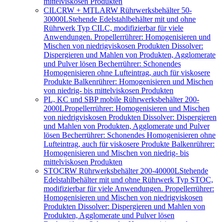
mittelviskosen Produkten
CILCRW + MTLARW Rührwerksbehälter 50-
30000L
Stehende Edelstahlbehälter mit und ohne
Rührwerk Typ CILC, modifizierbar für viele
Anwendungen. Propellerrührer: Homogenisieren und
Mischen von niedrigviskosen Produkten Dissolver:
Dispergieren und Mahlen von Produkten, Agglomerate
und Pulver lösen Becherrührer: Schonendes
Homogenisieren ohne Lufteintrag, auch für viskosere
Produkte Balkenrührer: Homogenisieren und Mischen
von niedrig- bis mittelviskosen Produkten
PL, KC und SBP mobile Rührwerksbehälter 200-
2000L
Propellerrührer: Homogenisieren und Mischen
von niedrigviskosen Produkten Dissolver: Dispergieren
und Mahlen von Produkten, Agglomerate und Pulver
lösen Becherrührer: Schonendes Homogenisieren ohne
Lufteintrag, auch für viskosere Produkte Balkenrührer:
Homogenisieren und Mischen von niedrig- bis
mittelviskosen Produkten
STOCRW Rührwerksbehälter 200-40000L
Stehende
Edelstahlbehälter mit und ohne Rührwerk Typ STOC,
modifizierbar für viele Anwendungen. Propellerrührer:
Homogenisieren und Mischen von niedrigviskosen
Produkten Dissolver: Dispergieren und Mahlen von
Produkten, Agglomerate und Pulver lösen