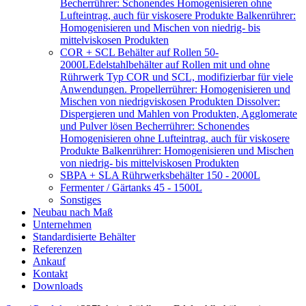
Becherrührer: Schonendes Homogenisieren ohne
Lufteintrag, auch für viskosere Produkte Balkenrührer:
Homogenisieren und Mischen von niedrig- bis
mittelviskosen Produkten
COR + SCL Behälter auf Rollen 50-
2000L
Edelstahlbehälter auf Rollen mit und ohne
Rührwerk Typ COR und SCL, modifizierbar für viele
Anwendungen. Propellerrührer: Homogenisieren und
Mischen von niedrigviskosen Produkten Dissolver:
Dispergieren und Mahlen von Produkten, Agglomerate
und Pulver lösen Becherrührer: Schonendes
Homogenisieren ohne Lufteintrag, auch für viskosere
Produkte Balkenrührer: Homogenisieren und Mischen
von niedrig- bis mittelviskosen Produkten
SBPA + SLA Rührwerksbehälter 150 - 2000L
Fermenter / Gärtanks 45 - 1500L
Sonstiges
Neubau nach Maß
Unternehmen
Standardisierte Behälter
Referenzen
Ankauf
Kontakt
Downloads