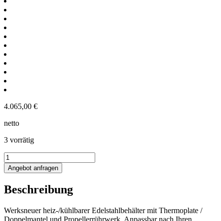
4.065,00
€
netto
3 vorrätig
337L
heiz-/kühlbarer
Angebot anfragen
Edelstahlbehälter
mit
Beschreibung
Thermoplate
und
Propellerrührwerk
Werksneuer heiz-/kühlbarer Edelstahlbehälter mit Thermoplate /
Menge
Doppelmantel und Propellerrührwerk. Anpassbar nach Ihren