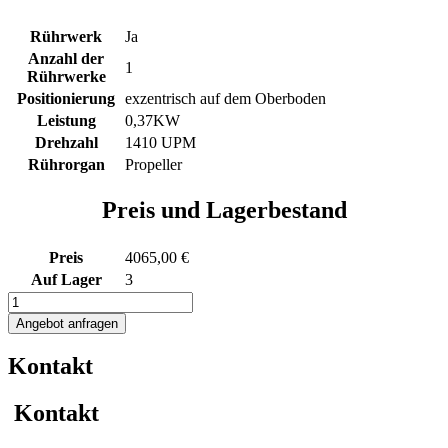
Rührwerk
Ja
Anzahl der
1
Rührwerke
Positionierung
exzentrisch auf dem Oberboden
Leistung
0,37KW
Drehzahl
1410 UPM
Rührorgan
Propeller
Preis und Lagerbestand
Preis
4065,00 €
Auf Lager
3
337L
heiz-/kühlbarer
Angebot anfragen
Edelstahlbehälter
mit
Kontakt
Thermoplate
und
Propellerrührwerk
Kontakt
Menge