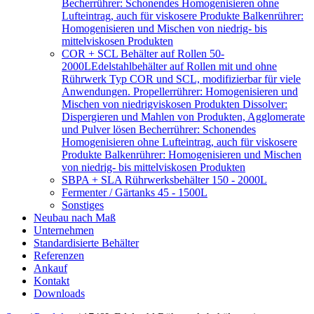
Becherrührer: Schonendes Homogenisieren ohne
Lufteintrag, auch für viskosere Produkte Balkenrührer:
Homogenisieren und Mischen von niedrig- bis
mittelviskosen Produkten
COR + SCL Behälter auf Rollen 50-
2000L
Edelstahlbehälter auf Rollen mit und ohne
Rührwerk Typ COR und SCL, modifizierbar für viele
Anwendungen. Propellerrührer: Homogenisieren und
Mischen von niedrigviskosen Produkten Dissolver:
Dispergieren und Mahlen von Produkten, Agglomerate
und Pulver lösen Becherrührer: Schonendes
Homogenisieren ohne Lufteintrag, auch für viskosere
Produkte Balkenrührer: Homogenisieren und Mischen
von niedrig- bis mittelviskosen Produkten
SBPA + SLA Rührwerksbehälter 150 - 2000L
Fermenter / Gärtanks 45 - 1500L
Sonstiges
Neubau nach Maß
Unternehmen
Standardisierte Behälter
Referenzen
Ankauf
Kontakt
Downloads