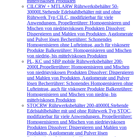
mittelviskosen Produkten
CILCRW + MTLARW Rührwerksbehälter 50-
30000L
Stehende Edelstahlbehälter mit und ohne
Rührwerk Typ CILC, modifizierbar für viele
Anwendungen. Propellerrührer: Homogenisieren und
Mischen von niedrigviskosen Produkten Dissolver:
Dispergieren und Mahlen von Produkten, Agglomerate
und Pulver lösen Becherrührer: Schonendes
Homogenisieren ohne Lufteintrag, auch für viskosere
Produkte Balkenrührer: Homogenisieren und Mischen
von niedrig- bis mittelviskosen Produkten
PL, KC und SBP mobile Rührwerksbehälter 200-
2000L
Propellerrührer: Homogenisieren und Mischen
von niedrigviskosen Produkten Dissolver: Dispergieren
und Mahlen von Produkten, Agglomerate und Pulver
lösen Becherrührer: Schonendes Homogenisieren ohne
Lufteintrag, auch für viskosere Produkte Balkenrührer:
Homogenisieren und Mischen von niedrig- bis
mittelviskosen Produkten
STOCRW Rührwerksbehälter 200-40000L
Stehende
Edelstahlbehälter mit und ohne Rührwerk Typ STOC,
modifizierbar für viele Anwendungen. Propellerrührer:
Homogenisieren und Mischen von niedrigviskosen
Produkten Dissolver: Dispergieren und Mahlen von
Produkten, Agglomerate und Pulver lösen