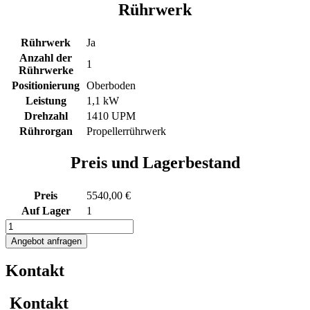
Rührwerk
Rührwerk
Ja
Anzahl der
1
Rührwerke
Positionierung
Oberboden
Leistung
1,1 kW
Drehzahl
1410 UPM
Rührorgan
Propellerrührwerk
Preis und Lagerbestand
Preis
5540,00 €
Auf Lager
1
1748L
Edelstahl
Angebot anfragen
Rührwerksbehälter
mit
Kontakt
Propellerrührwerk
Menge
Kontakt