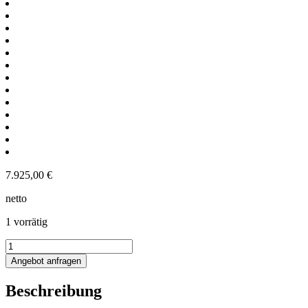
7.925,00
€
netto
1 vorrätig
1748L
Edelstahl
Angebot anfragen
Rührwerksbehälter
mit
Beschreibung
Balkenrührwerk
Menge