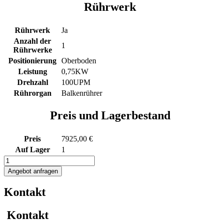
Rührwerk
Rührwerk
Ja
Anzahl der
1
Rührwerke
Positionierung
Oberboden
Leistung
0,75KW
Drehzahl
100UPM
Rührorgan
Balkenrührer
Preis und Lagerbestand
Preis
7925,00 €
Auf Lager
1
1748L
Edelstahl
Angebot anfragen
Rührwerksbehälter
mit
Kontakt
Balkenrührwerk
Menge
Kontakt