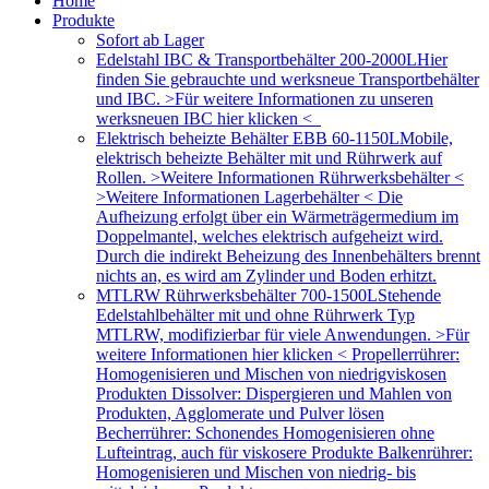
Home
Produkte
Sofort ab Lager
Edelstahl IBC & Transportbehälter 200-2000L
Hier
finden Sie gebrauchte und werksneue Transportbehälter
und IBC. >Für weitere Informationen zu unseren
werksneuen IBC hier klicken <
Elektrisch beheizte Behälter EBB 60-1150L
Mobile,
elektrisch beheizte Behälter mit und Rührwerk auf
Rollen. >Weitere Informationen Rührwerksbehälter <
>Weitere Informationen Lagerbehälter < Die
Aufheizung erfolgt über ein Wärmeträgermedium im
Doppelmantel, welches elektrisch aufgeheizt wird.
Durch die indirekt Beheizung des Innenbehälters brennt
nichts an, es wird am Zylinder und Boden erhitzt.
MTLRW Rührwerksbehälter 700-1500L
Stehende
Edelstahlbehälter mit und ohne Rührwerk Typ
MTLRW, modifizierbar für viele Anwendungen. >Für
weitere Informationen hier klicken < Propellerrührer:
Homogenisieren und Mischen von niedrigviskosen
Produkten Dissolver: Dispergieren und Mahlen von
Produkten, Agglomerate und Pulver lösen
Becherrührer: Schonendes Homogenisieren ohne
Lufteintrag, auch für viskosere Produkte Balkenrührer:
Homogenisieren und Mischen von niedrig- bis