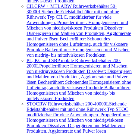
mittelviskosen Produkten
CILCRW + MTLARW Rührwerksbehälter 50-
30000L
Stehende Edelstahlbehälter mit und ohne
Rührwerk Typ CILC, modifizierbar für viele
Anwendungen. Propellerrührer: Homogenisieren und
Mischen von niedrigviskosen Produkten Dissolver:
Dispergieren und Mahlen von Produkten, Agglomerate
und Pulver lösen Becherrührer: Schonendes
Homogenisieren ohne Lufteintrag, auch für viskosere
Produkte Balkenrührer: Homogenisieren und Mischen
von niedrig- bis mittelviskosen Produkten
PL, KC und SBP mobile Rührwerksbehälter 200-
2000L
Propellerrührer: Homogenisieren und Mischen
von niedrigviskosen Produkten Dissolver: Dispergieren
und Mahlen von Produkten, Agglomerate und Pulver
lösen Becherrührer: Schonendes Homogenisieren ohne
Lufteintrag, auch für viskosere Produkte Balkenrührer:
Homogenisieren und Mischen von niedrig- bis
mittelviskosen Produkten
STOCRW Rührwerksbehälter 200-40000L
Stehende
Edelstahlbehälter mit und ohne Rührwerk Typ STOC,
modifizierbar für viele Anwendungen. Propellerrührer:
Homogenisieren und Mischen von niedrigviskosen
Produkten Dissolver: Dispergieren und Mahlen von
Produkten, Agglomerate und Pulver lösen