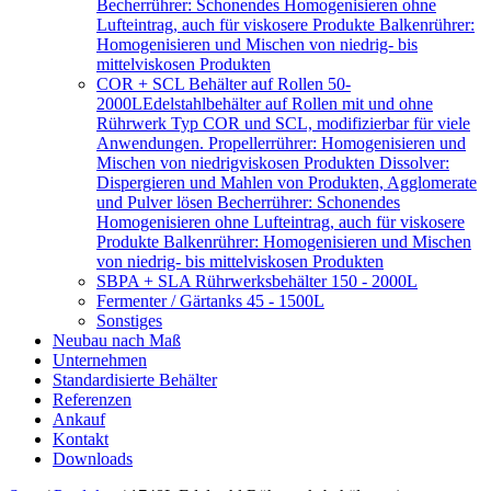
Becherrührer: Schonendes Homogenisieren ohne
Lufteintrag, auch für viskosere Produkte Balkenrührer:
Homogenisieren und Mischen von niedrig- bis
mittelviskosen Produkten
COR + SCL Behälter auf Rollen 50-
2000L
Edelstahlbehälter auf Rollen mit und ohne
Rührwerk Typ COR und SCL, modifizierbar für viele
Anwendungen. Propellerrührer: Homogenisieren und
Mischen von niedrigviskosen Produkten Dissolver:
Dispergieren und Mahlen von Produkten, Agglomerate
und Pulver lösen Becherrührer: Schonendes
Homogenisieren ohne Lufteintrag, auch für viskosere
Produkte Balkenrührer: Homogenisieren und Mischen
von niedrig- bis mittelviskosen Produkten
SBPA + SLA Rührwerksbehälter 150 - 2000L
Fermenter / Gärtanks 45 - 1500L
Sonstiges
Neubau nach Maß
Unternehmen
Standardisierte Behälter
Referenzen
Ankauf
Kontakt
Downloads