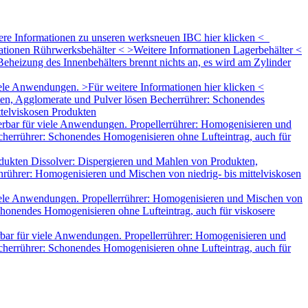
tere Informationen zu unseren werksneuen IBC hier klicken <
mationen Rührwerksbehälter < >Weitere Informationen Lagerbehälter <
eheizung des Innenbehälters brennt nichts an, es wird am Zylinder
le Anwendungen. >Für weitere Informationen hier klicken <
ten, Agglomerate und Pulver lösen Becherrührer: Schonendes
ttelviskosen Produkten
rbar für viele Anwendungen. Propellerrührer: Homogenisieren und
herrührer: Schonendes Homogenisieren ohne Lufteintrag, auch für
dukten Dissolver: Dispergieren und Mahlen von Produkten,
rührer: Homogenisieren und Mischen von niedrig- bis mittelviskosen
iele Anwendungen. Propellerrührer: Homogenisieren und Mischen von
honendes Homogenisieren ohne Lufteintrag, auch für viskosere
bar für viele Anwendungen. Propellerrührer: Homogenisieren und
herrührer: Schonendes Homogenisieren ohne Lufteintrag, auch für