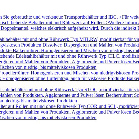
en Sie gebrauchte und werksneue Transportbehälter und IBC. >Für wei
trisch beheizte Behälter mit und Rührwerk auf Rollen. >Weitere Infor
oppelmantel, welches elektrisch aufgeheizt wird. Durch die indirekt B
ahlbehälter mit und ohne Rührwerk Typ MTLRW, modifizierbar für vie
igviskosen Produkten Dissolver: Dispergieren und Mahlen von Produk
odukte Balkenrührer: Homogenisieren und Mischen von niedrig- bis mi
tehende Edelstahlbehälter mit und ohne Rührwerk Typ CILC, modifizie
ergieren und Mahlen von Produkten, Agglomerate und Pulver lösen Bec
schen von niedrig- bis mittelviskosen Produkten
Propellerrührer: Homogenisieren und Mischen von niedrigviskosen Pro
Homogenisieren ohne Lufteintrag, auch für viskosere Produkte Balken
lstahlbehälter mit und ohne Rührwerk Typ STOC, modifizierbar für v
 Mahlen von Produkten, Agglomerate und Pulver lösen Becherrührer: Sc
 niedrig- bis mittelviskosen Produkten
älter auf Rollen mit und ohne Rührwerk Typ COR und SCL, modifizier
ergieren und Mahlen von Produkten, Agglomerate und Pulver lösen Bec
schen von niedrig- bis mittelviskosen Produkten