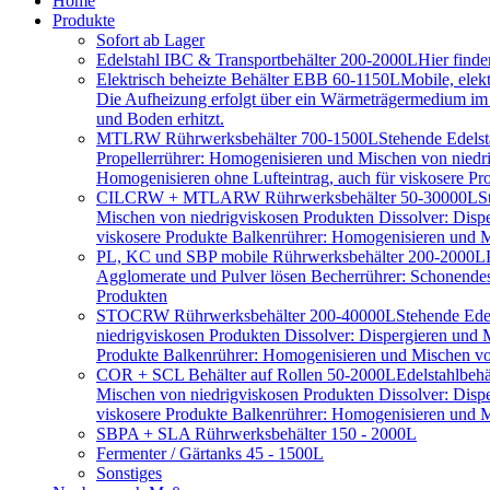
Home
Produkte
Sofort ab Lager
Edelstahl IBC & Transportbehälter 200-2000L
Hier find
Elektrisch beheizte Behälter EBB 60-1150L
Mobile, elek
Die Aufheizung erfolgt über ein Wärmeträgermedium im D
und Boden erhitzt.
MTLRW Rührwerksbehälter 700-1500L
Stehende Edelst
Propellerrührer: Homogenisieren und Mischen von niedr
Homogenisieren ohne Lufteintrag, auch für viskosere Pr
CILCRW + MTLARW Rührwerksbehälter 50-30000L
S
Mischen von niedrigviskosen Produkten Dissolver: Disp
viskosere Produkte Balkenrührer: Homogenisieren und Mi
PL, KC und SBP mobile Rührwerksbehälter 200-2000L
Agglomerate und Pulver lösen Becherrührer: Schonendes 
Produkten
STOCRW Rührwerksbehälter 200-40000L
Stehende Ede
niedrigviskosen Produkten Dissolver: Dispergieren und
Produkte Balkenrührer: Homogenisieren und Mischen von
COR + SCL Behälter auf Rollen 50-2000L
Edelstahlbeh
Mischen von niedrigviskosen Produkten Dissolver: Disp
viskosere Produkte Balkenrührer: Homogenisieren und Mi
SBPA + SLA Rührwerksbehälter 150 - 2000L
Fermenter / Gärtanks 45 - 1500L
Sonstiges