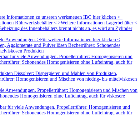
tere Informationen zu unseren werksneuen IBC hier klicken <
mationen Rührwerksbehälter < >Weitere Informationen Lagerbehälter <
eheizung des Innenbehälters brennt nichts an, es wird am Zylinder
le Anwendungen. >Für weitere Informationen hier klicken <
ten, Agglomerate und Pulver lösen Becherrührer: Schonendes
ttelviskosen Produkten
rbar für viele Anwendungen. Propellerrührer: Homogenisieren und
herrührer: Schonendes Homogenisieren ohne Lufteintrag, auch für
dukten Dissolver: Dispergieren und Mahlen von Produkten,
rührer: Homogenisieren und Mischen von niedrig- bis mittelviskosen
iele Anwendungen. Propellerrührer: Homogenisieren und Mischen von
honendes Homogenisieren ohne Lufteintrag, auch für viskosere
bar für viele Anwendungen. Propellerrührer: Homogenisieren und
herrührer: Schonendes Homogenisieren ohne Lufteintrag, auch für