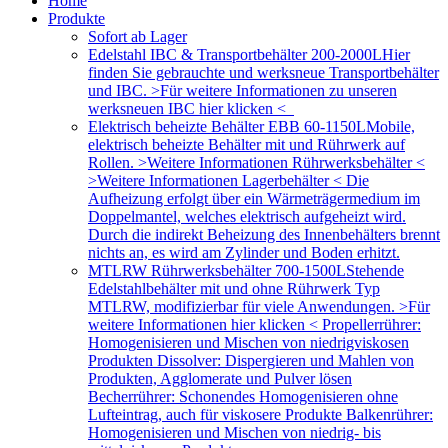
Home
Produkte
Sofort ab Lager
Edelstahl IBC & Transportbehälter 200-2000L
Hier
finden Sie gebrauchte und werksneue Transportbehälter
und IBC. >Für weitere Informationen zu unseren
werksneuen IBC hier klicken <
Elektrisch beheizte Behälter EBB 60-1150L
Mobile,
elektrisch beheizte Behälter mit und Rührwerk auf
Rollen. >Weitere Informationen Rührwerksbehälter <
>Weitere Informationen Lagerbehälter < Die
Aufheizung erfolgt über ein Wärmeträgermedium im
Doppelmantel, welches elektrisch aufgeheizt wird.
Durch die indirekt Beheizung des Innenbehälters brennt
nichts an, es wird am Zylinder und Boden erhitzt.
MTLRW Rührwerksbehälter 700-1500L
Stehende
Edelstahlbehälter mit und ohne Rührwerk Typ
MTLRW, modifizierbar für viele Anwendungen. >Für
weitere Informationen hier klicken < Propellerrührer:
Homogenisieren und Mischen von niedrigviskosen
Produkten Dissolver: Dispergieren und Mahlen von
Produkten, Agglomerate und Pulver lösen
Becherrührer: Schonendes Homogenisieren ohne
Lufteintrag, auch für viskosere Produkte Balkenrührer:
Homogenisieren und Mischen von niedrig- bis