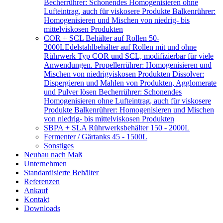
Becherrührer: Schonendes Homogenisieren ohne
Lufteintrag, auch für viskosere Produkte Balkenrührer:
Homogenisieren und Mischen von niedrig- bis
mittelviskosen Produkten
COR + SCL Behälter auf Rollen 50-
2000L
Edelstahlbehälter auf Rollen mit und ohne
Rührwerk Typ COR und SCL, modifizierbar für viele
Anwendungen. Propellerrührer: Homogenisieren und
Mischen von niedrigviskosen Produkten Dissolver:
Dispergieren und Mahlen von Produkten, Agglomerate
und Pulver lösen Becherrührer: Schonendes
Homogenisieren ohne Lufteintrag, auch für viskosere
Produkte Balkenrührer: Homogenisieren und Mischen
von niedrig- bis mittelviskosen Produkten
SBPA + SLA Rührwerksbehälter 150 - 2000L
Fermenter / Gärtanks 45 - 1500L
Sonstiges
Neubau nach Maß
Unternehmen
Standardisierte Behälter
Referenzen
Ankauf
Kontakt
Downloads