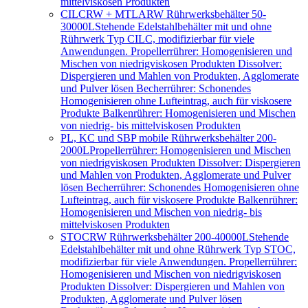
mittelviskosen Produkten
CILCRW + MTLARW Rührwerksbehälter 50-
30000L
Stehende Edelstahlbehälter mit und ohne
Rührwerk Typ CILC, modifizierbar für viele
Anwendungen. Propellerrührer: Homogenisieren und
Mischen von niedrigviskosen Produkten Dissolver:
Dispergieren und Mahlen von Produkten, Agglomerate
und Pulver lösen Becherrührer: Schonendes
Homogenisieren ohne Lufteintrag, auch für viskosere
Produkte Balkenrührer: Homogenisieren und Mischen
von niedrig- bis mittelviskosen Produkten
PL, KC und SBP mobile Rührwerksbehälter 200-
2000L
Propellerrührer: Homogenisieren und Mischen
von niedrigviskosen Produkten Dissolver: Dispergieren
und Mahlen von Produkten, Agglomerate und Pulver
lösen Becherrührer: Schonendes Homogenisieren ohne
Lufteintrag, auch für viskosere Produkte Balkenrührer:
Homogenisieren und Mischen von niedrig- bis
mittelviskosen Produkten
STOCRW Rührwerksbehälter 200-40000L
Stehende
Edelstahlbehälter mit und ohne Rührwerk Typ STOC,
modifizierbar für viele Anwendungen. Propellerrührer:
Homogenisieren und Mischen von niedrigviskosen
Produkten Dissolver: Dispergieren und Mahlen von
Produkten, Agglomerate und Pulver lösen