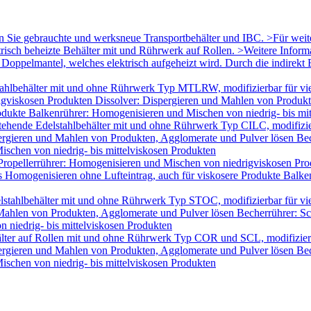
en Sie gebrauchte und werksneue Transportbehälter und IBC. >Für wei
trisch beheizte Behälter mit und Rührwerk auf Rollen. >Weitere Infor
oppelmantel, welches elektrisch aufgeheizt wird. Durch die indirekt B
ahlbehälter mit und ohne Rührwerk Typ MTLRW, modifizierbar für vie
igviskosen Produkten Dissolver: Dispergieren und Mahlen von Produk
odukte Balkenrührer: Homogenisieren und Mischen von niedrig- bis mi
tehende Edelstahlbehälter mit und ohne Rührwerk Typ CILC, modifizie
ergieren und Mahlen von Produkten, Agglomerate und Pulver lösen Bec
schen von niedrig- bis mittelviskosen Produkten
Propellerrührer: Homogenisieren und Mischen von niedrigviskosen Pro
Homogenisieren ohne Lufteintrag, auch für viskosere Produkte Balken
lstahlbehälter mit und ohne Rührwerk Typ STOC, modifizierbar für v
 Mahlen von Produkten, Agglomerate und Pulver lösen Becherrührer: Sc
 niedrig- bis mittelviskosen Produkten
älter auf Rollen mit und ohne Rührwerk Typ COR und SCL, modifizier
ergieren und Mahlen von Produkten, Agglomerate und Pulver lösen Bec
schen von niedrig- bis mittelviskosen Produkten