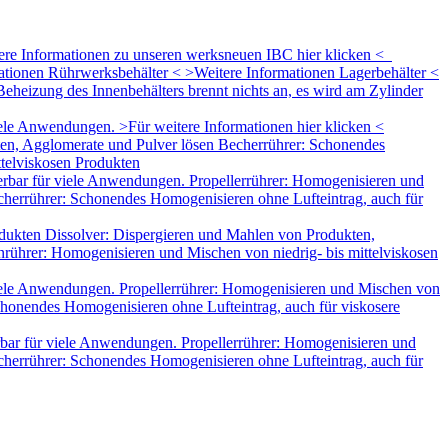
tere Informationen zu unseren werksneuen IBC hier klicken <
mationen Rührwerksbehälter < >Weitere Informationen Lagerbehälter <
eheizung des Innenbehälters brennt nichts an, es wird am Zylinder
le Anwendungen. >Für weitere Informationen hier klicken <
ten, Agglomerate und Pulver lösen Becherrührer: Schonendes
ttelviskosen Produkten
rbar für viele Anwendungen. Propellerrührer: Homogenisieren und
herrührer: Schonendes Homogenisieren ohne Lufteintrag, auch für
dukten Dissolver: Dispergieren und Mahlen von Produkten,
rührer: Homogenisieren und Mischen von niedrig- bis mittelviskosen
iele Anwendungen. Propellerrührer: Homogenisieren und Mischen von
honendes Homogenisieren ohne Lufteintrag, auch für viskosere
bar für viele Anwendungen. Propellerrührer: Homogenisieren und
herrührer: Schonendes Homogenisieren ohne Lufteintrag, auch für