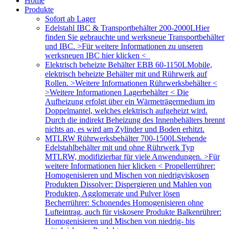
Home
Produkte
Sofort ab Lager
Edelstahl IBC & Transportbehälter 200-2000L
Hier
finden Sie gebrauchte und werksneue Transportbehälter
und IBC. >Für weitere Informationen zu unseren
werksneuen IBC hier klicken <
Elektrisch beheizte Behälter EBB 60-1150L
Mobile,
elektrisch beheizte Behälter mit und Rührwerk auf
Rollen. >Weitere Informationen Rührwerksbehälter <
>Weitere Informationen Lagerbehälter < Die
Aufheizung erfolgt über ein Wärmeträgermedium im
Doppelmantel, welches elektrisch aufgeheizt wird.
Durch die indirekt Beheizung des Innenbehälters brennt
nichts an, es wird am Zylinder und Boden erhitzt.
MTLRW Rührwerksbehälter 700-1500L
Stehende
Edelstahlbehälter mit und ohne Rührwerk Typ
MTLRW, modifizierbar für viele Anwendungen. >Für
weitere Informationen hier klicken < Propellerrührer:
Homogenisieren und Mischen von niedrigviskosen
Produkten Dissolver: Dispergieren und Mahlen von
Produkten, Agglomerate und Pulver lösen
Becherrührer: Schonendes Homogenisieren ohne
Lufteintrag, auch für viskosere Produkte Balkenrührer:
Homogenisieren und Mischen von niedrig- bis