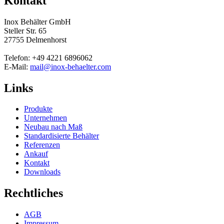
Kontakt
Inox Behälter GmbH
Steller Str. 65
27755 Delmenhorst
Telefon: +49 4221 6896062
E-Mail:
mail@inox-behaelter.com
Links
Produkte
Unternehmen
Neubau nach Maß
Standardisierte Behälter
Referenzen
Ankauf
Kontakt
Downloads
Rechtliches
AGB
Impressum