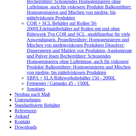
Becherrührer: Schonendes Homogenisieren ohne
Lufteintrag, auch für viskosere Produkte Balkenrührer:
Homogenisieren und Mischen von niedrig- bis
mittelviskosen Produkten
COR + SCL Behälter auf Rollen 50-
2000L
Edelstahlbehälter auf Rollen mit und ohne
Rührwerk Typ COR und SCL, modifizierbar für viele
Anwendungen. Propellerrührer: Homogenisieren und
Mischen von niedrigviskosen Produkten Dissolver:
Dispergieren und Mahlen von Produkten, Agglomerate
und Pulver lösen Becherrührer: Schonendes
Homogenisieren ohne Lufteintrag, auch für viskosere
Produkte Balkenrührer: Homogenisieren und Mischen
von niedrig- bis mittelviskosen Produkten
SBPA + SLA Rührwerksbehälter 150 - 2000L
Fermenter / Gärtanks 45 - 1500L
Sonstiges
Neubau nach Maß
Unternehmen
Standardisierte Behälter
Referenzen
Ankauf
Kontakt
Downloads