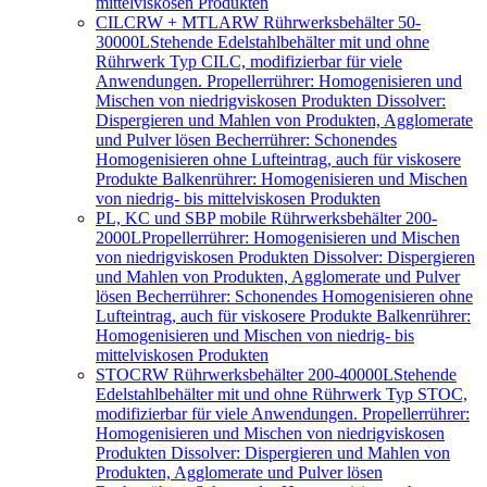
mittelviskosen Produkten
CILCRW + MTLARW Rührwerksbehälter 50-
30000L
Stehende Edelstahlbehälter mit und ohne
Rührwerk Typ CILC, modifizierbar für viele
Anwendungen. Propellerrührer: Homogenisieren und
Mischen von niedrigviskosen Produkten Dissolver:
Dispergieren und Mahlen von Produkten, Agglomerate
und Pulver lösen Becherrührer: Schonendes
Homogenisieren ohne Lufteintrag, auch für viskosere
Produkte Balkenrührer: Homogenisieren und Mischen
von niedrig- bis mittelviskosen Produkten
PL, KC und SBP mobile Rührwerksbehälter 200-
2000L
Propellerrührer: Homogenisieren und Mischen
von niedrigviskosen Produkten Dissolver: Dispergieren
und Mahlen von Produkten, Agglomerate und Pulver
lösen Becherrührer: Schonendes Homogenisieren ohne
Lufteintrag, auch für viskosere Produkte Balkenrührer:
Homogenisieren und Mischen von niedrig- bis
mittelviskosen Produkten
STOCRW Rührwerksbehälter 200-40000L
Stehende
Edelstahlbehälter mit und ohne Rührwerk Typ STOC,
modifizierbar für viele Anwendungen. Propellerrührer:
Homogenisieren und Mischen von niedrigviskosen
Produkten Dissolver: Dispergieren und Mahlen von
Produkten, Agglomerate und Pulver lösen