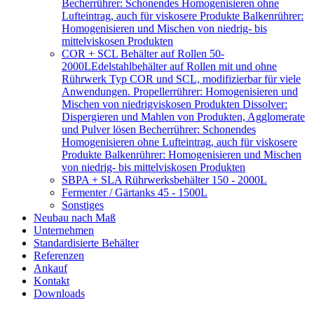
Becherrührer: Schonendes Homogenisieren ohne
Lufteintrag, auch für viskosere Produkte Balkenrührer:
Homogenisieren und Mischen von niedrig- bis
mittelviskosen Produkten
COR + SCL Behälter auf Rollen 50-
2000L
Edelstahlbehälter auf Rollen mit und ohne
Rührwerk Typ COR und SCL, modifizierbar für viele
Anwendungen. Propellerrührer: Homogenisieren und
Mischen von niedrigviskosen Produkten Dissolver:
Dispergieren und Mahlen von Produkten, Agglomerate
und Pulver lösen Becherrührer: Schonendes
Homogenisieren ohne Lufteintrag, auch für viskosere
Produkte Balkenrührer: Homogenisieren und Mischen
von niedrig- bis mittelviskosen Produkten
SBPA + SLA Rührwerksbehälter 150 - 2000L
Fermenter / Gärtanks 45 - 1500L
Sonstiges
Neubau nach Maß
Unternehmen
Standardisierte Behälter
Referenzen
Ankauf
Kontakt
Downloads