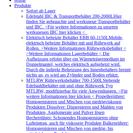
Home
Produkte
Sofort ab Lager
Edelstahl IBC & Transportbehälter 200-2000L
Hier
finden Sie gebrauchte und werksneue Transportbehälter
und IBC. >Für weitere Informationen zu unseren
werksneuen IBC hier klicken <
Elektrisch beheizte Behälter EBB 60-1150L
Mobile,
elektrisch beheizte Behälter mit und Rührwerk auf
Rollen. >Weitere Informationen Rührwerksbehälter <
>Weitere Informationen Lagerbehälter < Die
Aufheizung erfolgt über ein Wärmeträgermedium im
Doppelmantel, welches elektrisch aufgeheizt wird.
Durch die indirekt Beheizung des Innenbehälters brennt
nichts an, es wird am Zylinder und Boden erhitzt.
MTLRW Rührwerksbehälter 700-1500L
Stehende
Edelstahlbehälter mit und ohne Rührwerk Typ
MTLRW, modifizierbar für viele Anwendungen. >Für
weitere Informationen hier klicken < Propellerrührer:
Homogenisieren und Mischen von niedrigviskosen
Produkten Dissolver: Dispergieren und Mahlen von
Produkten, Agglomerate und Pulver lösen
Becherrührer: Schonendes Homogenisieren ohne
Lufteintrag, auch für viskosere Produkte Balkenrührer:
Homogenisieren und Mischen von niedrig- bis