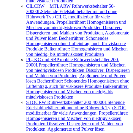
mittelviskosen Produkten
CILCRW + MTLARW Rührwerksbehälter 50-
30000L
Stehende Edelstahlbehälter mit und ohne
Rührwerk Typ CILC, modifizierbar für viele
Anwendungen. Propellerrührer: Homogenisieren und
Mischen von niedrigviskosen Produkten Dissolver:
Dispergieren und Mahlen von Produkten, Agglomerate
und Pulver lösen Becherrührer: Schonendes
Homogenisieren ohne Lufteintrag, auch für viskosere
Produkte Balkenrührer: Homogenisieren und Mischen
von niedrig- bis mittelviskosen Produkten
PL, KC und SBP mobile Rührwerksbehälter 200-
2000L
Propellerrührer: Homogenisieren und Mischen
von niedrigviskosen Produkten Dissolver: Dispergieren
und Mahlen von Produkten, Agglomerate und Pulver
lösen Becherrührer: Schonendes Homogenisieren ohne
Lufteintrag, auch für viskosere Produkte Balkenrührer:
Homogenisieren und Mischen von niedrig- bis
mittelviskosen Produkten
STOCRW Rührwerksbehälter 200-40000L
Stehende
Edelstahlbehälter mit und ohne Rührwerk Typ STOC,
modifizierbar für viele Anwendungen. Propellerrührer:
Homogenisieren und Mischen von niedrigviskosen
Produkten Dissolver: Dispergieren und Mahlen von
Produkten, Agglomerate und Pulver lösen