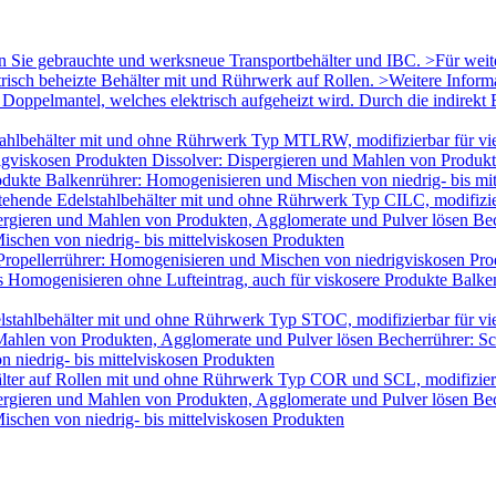
en Sie gebrauchte und werksneue Transportbehälter und IBC. >Für wei
trisch beheizte Behälter mit und Rührwerk auf Rollen. >Weitere Infor
oppelmantel, welches elektrisch aufgeheizt wird. Durch die indirekt B
ahlbehälter mit und ohne Rührwerk Typ MTLRW, modifizierbar für vie
igviskosen Produkten Dissolver: Dispergieren und Mahlen von Produk
odukte Balkenrührer: Homogenisieren und Mischen von niedrig- bis mi
tehende Edelstahlbehälter mit und ohne Rührwerk Typ CILC, modifizie
ergieren und Mahlen von Produkten, Agglomerate und Pulver lösen Bec
schen von niedrig- bis mittelviskosen Produkten
Propellerrührer: Homogenisieren und Mischen von niedrigviskosen Pro
Homogenisieren ohne Lufteintrag, auch für viskosere Produkte Balken
lstahlbehälter mit und ohne Rührwerk Typ STOC, modifizierbar für v
 Mahlen von Produkten, Agglomerate und Pulver lösen Becherrührer: Sc
 niedrig- bis mittelviskosen Produkten
älter auf Rollen mit und ohne Rührwerk Typ COR und SCL, modifizier
ergieren und Mahlen von Produkten, Agglomerate und Pulver lösen Bec
schen von niedrig- bis mittelviskosen Produkten