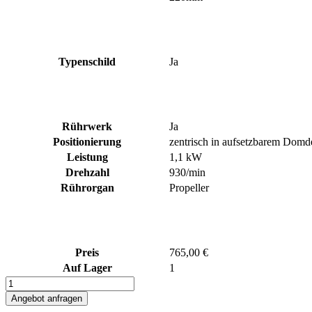
Typenschild
Ja
Rührwerk
Ja
Positionierung
zentrisch in aufsetzbarem Domd
Leistung
1,1 kW
Drehzahl
930/min
Rührorgan
Propeller
Preis
765,00 €
Auf Lager
1
IBC
Rührwerk
Angebot anfragen
Menge