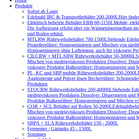
Home
Produkte
Sofort ab Lager
Edelstahl IBC & Transportbehälter 200-2000L
Hier find
Elektrisch beheizte Behälter EBB 60-1150L
Mobile, elek
Die Aufheizung erfolgt über ein Wärmeträgermedium im D
und Boden erhitzt.
MTLRW Rührwerksbehälter 700-1500L
Stehende Edelst
Propellerrührer: Homogenisieren und Mischen von niedr
Homogenisieren ohne Lufteintrag, auch für viskosere Pr
CILCRW + MTLARW Rührwerksbehälter 50-30000L
S
Mischen von niedrigviskosen Produkten Dissolver: Disp
viskosere Produkte Balkenrührer: Homogenisieren und Mi
PL, KC und SBP mobile Rührwerksbehälter 200-2000L
Agglomerate und Pulver lösen Becherrührer: Schonendes 
Produkten
STOCRW Rührwerksbehälter 200-40000L
Stehende Ede
niedrigviskosen Produkten Dissolver: Dispergieren und
Produkte Balkenrührer: Homogenisieren und Mischen von
COR + SCL Behälter auf Rollen 50-2000L
Edelstahlbeh
Mischen von niedrigviskosen Produkten Dissolver: Disp
viskosere Produkte Balkenrührer: Homogenisieren und Mi
SBPA + SLA Rührwerksbehälter 150 - 2000L
Fermenter / Gärtanks 45 - 1500L
Sonstiges