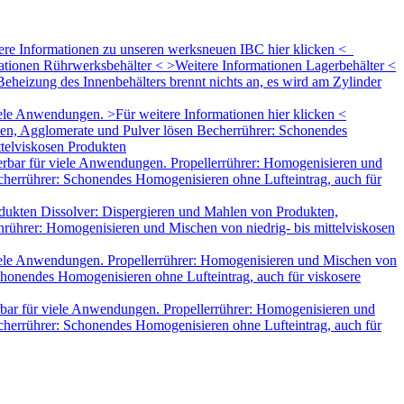
tere Informationen zu unseren werksneuen IBC hier klicken <
mationen Rührwerksbehälter < >Weitere Informationen Lagerbehälter <
eheizung des Innenbehälters brennt nichts an, es wird am Zylinder
le Anwendungen. >Für weitere Informationen hier klicken <
ten, Agglomerate und Pulver lösen Becherrührer: Schonendes
ttelviskosen Produkten
rbar für viele Anwendungen. Propellerrührer: Homogenisieren und
herrührer: Schonendes Homogenisieren ohne Lufteintrag, auch für
dukten Dissolver: Dispergieren und Mahlen von Produkten,
rührer: Homogenisieren und Mischen von niedrig- bis mittelviskosen
iele Anwendungen. Propellerrührer: Homogenisieren und Mischen von
honendes Homogenisieren ohne Lufteintrag, auch für viskosere
bar für viele Anwendungen. Propellerrührer: Homogenisieren und
herrührer: Schonendes Homogenisieren ohne Lufteintrag, auch für