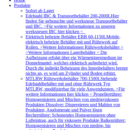
Home
Produkte
Sofort ab Lager
Edelstahl IBC & Transportbehälter 200-2000L
Hier
finden Sie gebrauchte und werksneue Transportbehälter
und IBC. >Für weitere Informationen zu unseren
werksneuen IBC hier klicken <
Elektrisch beheizte Behälter EBB 60-1150L
Mobile,
elektrisch beheizte Behälter mit und Rührwerk auf
Rollen. >Weitere Informationen Rührwerksbehälter <
>Weitere Informationen Lagerbehälter < Die
Aufheizung erfolgt über ein Wärmeträgermedium im
Doppelmantel, welches elektrisch aufgeheizt wird.
Durch die indirekt Beheizung des Innenbehälters brennt
nichts an, es wird am Zylinder und Boden erhitzt.
MTLRW Rührwerksbehälter 700-1500L
Stehende
Edelstahlbehälter mit und ohne Rührwerk Typ
MTLRW, modifizierbar für viele Anwendungen. >Für
weitere Informationen hier klicken < Propellerrührer:
Homogenisieren und Mischen von niedrigviskosen
Produkten Dissolver: Dispergieren und Mahlen von
Produkten, Agglomerate und Pulver lösen
Becherrührer: Schonendes Homogenisieren ohne
Lufteintrag, auch für viskosere Produkte Balkenrührer:
Homogenisieren und Mischen von niedrig- bis