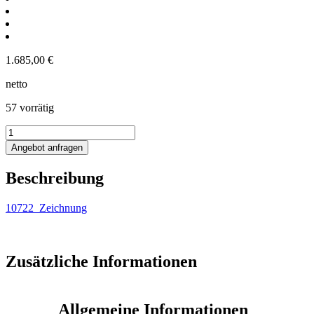
1.685,00
€
netto
57 vorrätig
750L
Edelstahlbehälter
Angebot anfragen
/
Transportcontainer
Beschreibung
/
Silo
Menge
10722_Zeichnung
Zusätzliche Informationen
Allgemeine Informationen