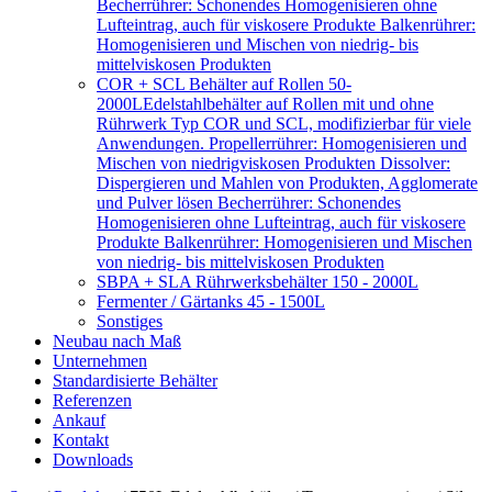
Becherrührer: Schonendes Homogenisieren ohne
Lufteintrag, auch für viskosere Produkte Balkenrührer:
Homogenisieren und Mischen von niedrig- bis
mittelviskosen Produkten
COR + SCL Behälter auf Rollen 50-
2000L
Edelstahlbehälter auf Rollen mit und ohne
Rührwerk Typ COR und SCL, modifizierbar für viele
Anwendungen. Propellerrührer: Homogenisieren und
Mischen von niedrigviskosen Produkten Dissolver:
Dispergieren und Mahlen von Produkten, Agglomerate
und Pulver lösen Becherrührer: Schonendes
Homogenisieren ohne Lufteintrag, auch für viskosere
Produkte Balkenrührer: Homogenisieren und Mischen
von niedrig- bis mittelviskosen Produkten
SBPA + SLA Rührwerksbehälter 150 - 2000L
Fermenter / Gärtanks 45 - 1500L
Sonstiges
Neubau nach Maß
Unternehmen
Standardisierte Behälter
Referenzen
Ankauf
Kontakt
Downloads