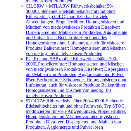
mittelviskosen Produkten
CILCRW + MTLARW Rührwerksbehälter 50-
30000L
Stehende Edelstahlbehälter mit und ohne
Rührwerk Typ CILC, modifizierbar für viele
Anwendungen. Propellerrührer: Homogenisieren und
Mischen von niedrigviskosen Produkten Dissolver:
Dispergieren und Mahlen von Produkten, Agglomerate
und Pulver lösen Becherrührer: Schonendes
Homogenisieren ohne Lufteintrag, auch für viskosere
Produkte Balkenrührer: Homogenisieren und Mischen
von niedrig- bis mittelviskosen Produkten
PL, KC und SBP mobile Rührwerksbehälter 200-
2000L
Propellerrührer: Homogenisieren und Mischen
von niedrigviskosen Produkten Dissolver: Dispergieren
und Mahlen von Produkten, Agglomerate und Pulver
lösen Becherrührer: Schonendes Homogenisieren ohne
Lufteintrag, auch für viskosere Produkte Balkenrührer:
Homogenisieren und Mischen von niedrig- bis
mittelviskosen Produkten
STOCRW Rührwerksbehälter 200-40000L
Stehende
Edelstahlbehälter mit und ohne Rührwerk Typ STOC,
modifizierbar für viele Anwendungen. Propellerrührer:
Homogenisieren und Mischen von niedrigviskosen
Produkten Dissolver: Dispergieren und Mahlen von
Produkten, Agglomerate und Pulver lösen