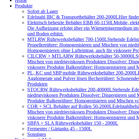
Home
Produkte
Sofort ab Lager
Edelstahl IBC & Transportbehälter 200-2000L
Hier find
Elektrisch beheizte Behälter EBB 60-1150L
Mobile, elek
Die Aufheizung erfolgt über ein Wärmeträgermedium im D
und Boden erhitzt.
MTLRW Rührwerksbehälter 700-1500L
Stehende Edelst
Propellerrührer: Homogenisieren und Mischen von niedr
Homogenisieren ohne Lufteintrag, auch für viskosere Pr
CILCRW + MTLARW Rührwerksbehälter 50-30000L
S
Mischen von niedrigviskosen Produkten Dissolver: Disp
viskosere Produkte Balkenrührer: Homogenisieren und Mi
PL, KC und SBP mobile Rührwerksbehälter 200-2000L
Agglomerate und Pulver lösen Becherrührer: Schonendes 
Produkten
STOCRW Rührwerksbehälter 200-40000L
Stehende Ede
niedrigviskosen Produkten Dissolver: Dispergieren und
Produkte Balkenrührer: Homogenisieren und Mischen von
COR + SCL Behälter auf Rollen 50-2000L
Edelstahlbeh
Mischen von niedrigviskosen Produkten Dissolver: Disp
viskosere Produkte Balkenrührer: Homogenisieren und Mi
SBPA + SLA Rührwerksbehälter 150 - 2000L
Fermenter / Gärtanks 45 - 1500L
Sonstiges