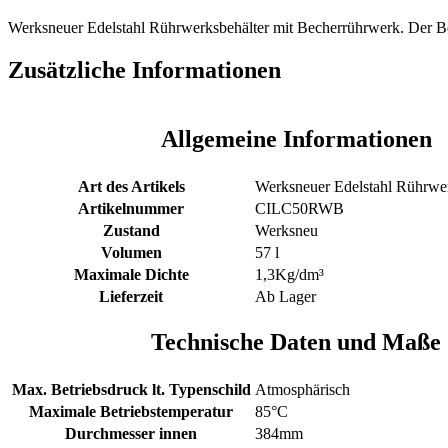
Menge
Werksneuer Edelstahl Rührwerksbehälter mit Becherrührwerk. Der Be
Zusätzliche Informationen
Allgemeine Informationen
Art des Artikels
Werksneuer Edelstahl Rührwer
Artikelnummer
CILC50RWB
Zustand
Werksneu
Volumen
57 l
Maximale Dichte
1,3Kg/dm³
Lieferzeit
Ab Lager
Technische Daten und Maße
Max. Betriebsdruck lt. Typenschild
Atmosphärisch
Maximale Betriebstemperatur
85°C
Durchmesser innen
384mm