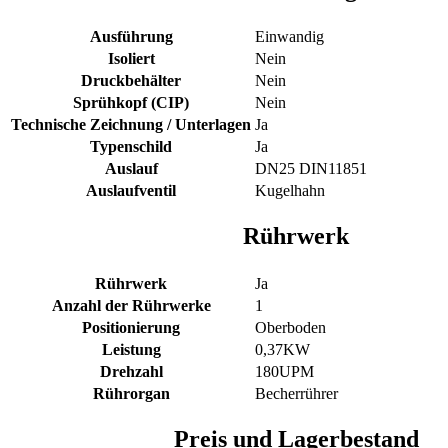
Ausführung
Einwandig
Isoliert
Nein
Druckbehälter
Nein
Sprühkopf (CIP)
Nein
Technische Zeichnung / Unterlagen
Ja
Typenschild
Ja
Auslauf
DN25 DIN11851
Auslaufventil
Kugelhahn
Rührwerk
Rührwerk
Ja
Anzahl der Rührwerke
1
Positionierung
Oberboden
Leistung
0,37KW
Drehzahl
180UPM
Rührorgan
Becherrührer
Preis und Lagerbestand