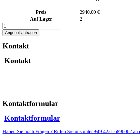
Preis
2940,00 €
Auf Lager
2
57L
Edelstahl
Angebot anfragen
Rührwerksbehälter
mit
Kontakt
Becherrührwerk
Menge
Kontakt
Kontaktformular
Kontaktformular
Haben Sie noch Fragen ? Rufen Sie uns unter +49 4221 6896062 an o