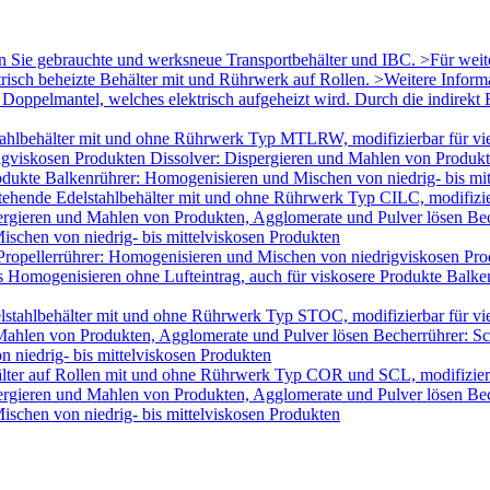
en Sie gebrauchte und werksneue Transportbehälter und IBC. >Für wei
trisch beheizte Behälter mit und Rührwerk auf Rollen. >Weitere Infor
oppelmantel, welches elektrisch aufgeheizt wird. Durch die indirekt B
ahlbehälter mit und ohne Rührwerk Typ MTLRW, modifizierbar für vie
igviskosen Produkten Dissolver: Dispergieren und Mahlen von Produk
odukte Balkenrührer: Homogenisieren und Mischen von niedrig- bis mi
tehende Edelstahlbehälter mit und ohne Rührwerk Typ CILC, modifizie
ergieren und Mahlen von Produkten, Agglomerate und Pulver lösen Bec
schen von niedrig- bis mittelviskosen Produkten
Propellerrührer: Homogenisieren und Mischen von niedrigviskosen Pro
Homogenisieren ohne Lufteintrag, auch für viskosere Produkte Balken
lstahlbehälter mit und ohne Rührwerk Typ STOC, modifizierbar für v
 Mahlen von Produkten, Agglomerate und Pulver lösen Becherrührer: Sc
 niedrig- bis mittelviskosen Produkten
älter auf Rollen mit und ohne Rührwerk Typ COR und SCL, modifizier
ergieren und Mahlen von Produkten, Agglomerate und Pulver lösen Bec
schen von niedrig- bis mittelviskosen Produkten