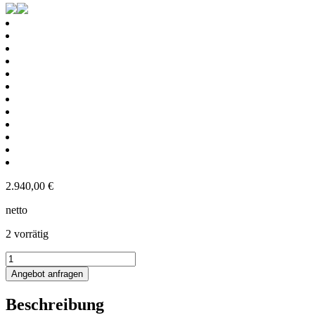
2.940,00
€
netto
2 vorrätig
57L
Edelstahl
Angebot anfragen
Rührwerksbehälter
mit
Beschreibung
Becherrührwerk