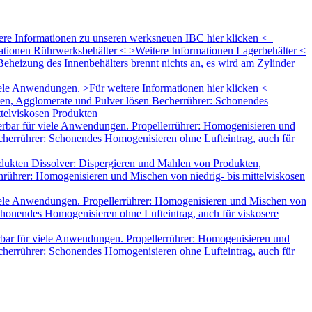
tere Informationen zu unseren werksneuen IBC hier klicken <
mationen Rührwerksbehälter < >Weitere Informationen Lagerbehälter <
eheizung des Innenbehälters brennt nichts an, es wird am Zylinder
le Anwendungen. >Für weitere Informationen hier klicken <
ten, Agglomerate und Pulver lösen Becherrührer: Schonendes
ttelviskosen Produkten
rbar für viele Anwendungen. Propellerrührer: Homogenisieren und
herrührer: Schonendes Homogenisieren ohne Lufteintrag, auch für
dukten Dissolver: Dispergieren und Mahlen von Produkten,
rührer: Homogenisieren und Mischen von niedrig- bis mittelviskosen
iele Anwendungen. Propellerrührer: Homogenisieren und Mischen von
honendes Homogenisieren ohne Lufteintrag, auch für viskosere
bar für viele Anwendungen. Propellerrührer: Homogenisieren und
herrührer: Schonendes Homogenisieren ohne Lufteintrag, auch für