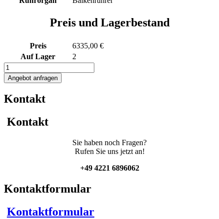
Rührorgan
Balkenrührer
Preis und Lagerbestand
Preis
6335,00 €
Auf Lager
2
510L
heiz-/kühlbarer
Angebot anfragen
Rührwerksbehälter
mit
Kontakt
Thermoplate
und
Balkenrührwerk
Kontakt
Menge
Sie haben noch Fragen?
Rufen Sie uns jetzt an!
+49 4221 6896062
Kontaktformular
Kontaktformular