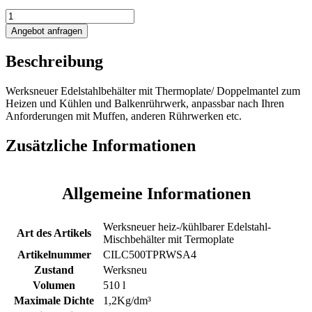
510L
heiz-/kühlbarer
Angebot anfragen
Rührwerksbehälter
mit
Beschreibung
Thermoplate
und
Balkenrührwerk
Werksneuer Edelstahlbehälter mit Thermoplate/ Doppelmantel zum
Menge
Heizen und Kühlen und Balkenrührwerk, anpassbar nach Ihren
Anforderungen mit Muffen, anderen Rührwerken etc.
Zusätzliche Informationen
Allgemeine Informationen
Werksneuer heiz-/kühlbarer Edelstahl-
Art des Artikels
Mischbehälter mit Termoplate
Artikelnummer
CILC500TPRWSA4
Zustand
Werksneu
Volumen
510 l
Maximale Dichte
1,2Kg/dm³