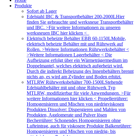
Home
Produkte
Sofort ab Lager
Edelstahl IBC & Transportbehälter 200-2000L
Hier
finden Sie gebrauchte und werksneue Transportbehälter
und IBC. >Für weitere Informationen zu unseren
werksneuen IBC hier klicken <
Elektrisch beheizte Behälter EBB 60-1150L
Mobile,
elektrisch beheizte Behälter mit und Rührwerk auf
Rollen. >Weitere Informationen Rührwerksbehälter <
>Weitere Informationen Lagerbehälter < Die
Aufheizung erfolgt über ein Wärmeträgermedium im
Doppelmantel, welches elektrisch aufgeheizt wird.
Durch die indirekt Beheizung des Innenbehälters brennt
nichts an, es wird am Zylinder und Boden erhitzt.
MTLRW Rührwerksbehälter 700-1500L
Stehende
Edelstahlbehälter mit und ohne Rührwerk Typ
MTLRW, modifizierbar für viele Anwendungen. >Für
weitere Informationen hier klicken < Propellerrührer:
Homogenisieren und Mischen von niedrigviskosen
Produkten Dissolver: Dispergieren und Mahlen von
Produkten, Agglomerate und Pulver lösen
Becherrührer: Schonendes Homogenisieren ohne
Lufteintrag, auch für viskosere Produkte Balkenrührer:
Homogenisieren und Mischen von niedrig- bis