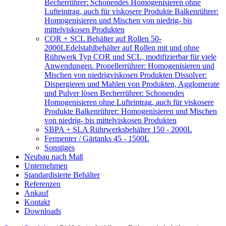
Becherrührer: Schonendes Homogenisieren ohne
Lufteintrag, auch für viskosere Produkte Balkenrührer:
Homogenisieren und Mischen von niedrig- bis
mittelviskosen Produkten
COR + SCL Behälter auf Rollen 50-
2000L
Edelstahlbehälter auf Rollen mit und ohne
Rührwerk Typ COR und SCL, modifizierbar für viele
Anwendungen. Propellerrührer: Homogenisieren und
Mischen von niedrigviskosen Produkten Dissolver:
Dispergieren und Mahlen von Produkten, Agglomerate
und Pulver lösen Becherrührer: Schonendes
Homogenisieren ohne Lufteintrag, auch für viskosere
Produkte Balkenrührer: Homogenisieren und Mischen
von niedrig- bis mittelviskosen Produkten
SBPA + SLA Rührwerksbehälter 150 - 2000L
Fermenter / Gärtanks 45 - 1500L
Sonstiges
Neubau nach Maß
Unternehmen
Standardisierte Behälter
Referenzen
Ankauf
Kontakt
Downloads