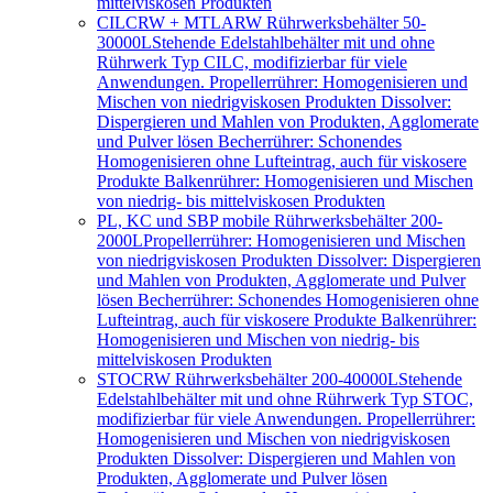
mittelviskosen Produkten
CILCRW + MTLARW Rührwerksbehälter 50-
30000L
Stehende Edelstahlbehälter mit und ohne
Rührwerk Typ CILC, modifizierbar für viele
Anwendungen. Propellerrührer: Homogenisieren und
Mischen von niedrigviskosen Produkten Dissolver:
Dispergieren und Mahlen von Produkten, Agglomerate
und Pulver lösen Becherrührer: Schonendes
Homogenisieren ohne Lufteintrag, auch für viskosere
Produkte Balkenrührer: Homogenisieren und Mischen
von niedrig- bis mittelviskosen Produkten
PL, KC und SBP mobile Rührwerksbehälter 200-
2000L
Propellerrührer: Homogenisieren und Mischen
von niedrigviskosen Produkten Dissolver: Dispergieren
und Mahlen von Produkten, Agglomerate und Pulver
lösen Becherrührer: Schonendes Homogenisieren ohne
Lufteintrag, auch für viskosere Produkte Balkenrührer:
Homogenisieren und Mischen von niedrig- bis
mittelviskosen Produkten
STOCRW Rührwerksbehälter 200-40000L
Stehende
Edelstahlbehälter mit und ohne Rührwerk Typ STOC,
modifizierbar für viele Anwendungen. Propellerrührer:
Homogenisieren und Mischen von niedrigviskosen
Produkten Dissolver: Dispergieren und Mahlen von
Produkten, Agglomerate und Pulver lösen