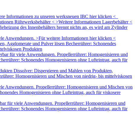
tere Informationen zu unseren werksneuen IBC hier klicken <
mationen Rührwerksbehälter < >Weitere Informationen Lagerbehälter <
eheizung des Innenbehälters brennt nichts an, es wird am Zylinder
le Anwendungen. >Für weitere Informationen hier klicken <
ten, Agglomerate und Pulver lösen Becherrührer: Schonendes
ttelviskosen Produkten
rbar für viele Anwendungen. Propellerrührer: Homogenisieren und
herrührer: Schonendes Homogenisieren ohne Lufteintrag, auch für
dukten Dissolver: Dispergieren und Mahlen von Produkten,
rührer: Homogenisieren und Mischen von niedrig- bis mittelviskosen
iele Anwendungen. Propellerrührer: Homogenisieren und Mischen von
honendes Homogenisieren ohne Lufteintrag, auch für viskosere
bar für viele Anwendungen. Propellerrührer: Homogenisieren und
herrührer: Schonendes Homogenisieren ohne Lufteintrag, auch für