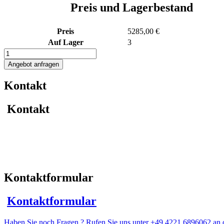
Preis und Lagerbestand
Preis
5285,00 €
Auf Lager
3
510L
Edelstahl
Angebot anfragen
Rührwerksbehälter
mit
Kontakt
Balkenrührwerk
Menge
Kontakt
Kontaktformular
Kontaktformular
Haben Sie noch Fragen ? Rufen Sie uns unter +49 4221 6896062 an o