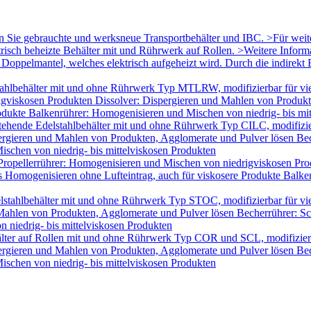
en Sie gebrauchte und werksneue Transportbehälter und IBC. >Für wei
trisch beheizte Behälter mit und Rührwerk auf Rollen. >Weitere Infor
oppelmantel, welches elektrisch aufgeheizt wird. Durch die indirekt B
ahlbehälter mit und ohne Rührwerk Typ MTLRW, modifizierbar für vie
igviskosen Produkten Dissolver: Dispergieren und Mahlen von Produk
odukte Balkenrührer: Homogenisieren und Mischen von niedrig- bis mi
tehende Edelstahlbehälter mit und ohne Rührwerk Typ CILC, modifizie
ergieren und Mahlen von Produkten, Agglomerate und Pulver lösen Bec
schen von niedrig- bis mittelviskosen Produkten
Propellerrührer: Homogenisieren und Mischen von niedrigviskosen Pro
Homogenisieren ohne Lufteintrag, auch für viskosere Produkte Balken
lstahlbehälter mit und ohne Rührwerk Typ STOC, modifizierbar für v
 Mahlen von Produkten, Agglomerate und Pulver lösen Becherrührer: Sc
 niedrig- bis mittelviskosen Produkten
älter auf Rollen mit und ohne Rührwerk Typ COR und SCL, modifizier
ergieren und Mahlen von Produkten, Agglomerate und Pulver lösen Bec
schen von niedrig- bis mittelviskosen Produkten