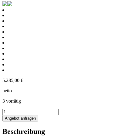
5.285,00
€
netto
3 vorrätig
510L
Edelstahl
Angebot anfragen
Rührwerksbehälter
mit
Beschreibung
Balkenrührwerk