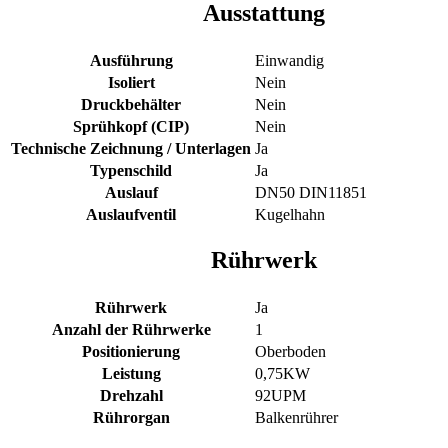
Ausstattung
Ausführung
Einwandig
Isoliert
Nein
Druckbehälter
Nein
Sprühkopf (CIP)
Nein
Technische Zeichnung / Unterlagen
Ja
Typenschild
Ja
Auslauf
DN50 DIN11851
Auslaufventil
Kugelhahn
Rührwerk
Rührwerk
Ja
Anzahl der Rührwerke
1
Positionierung
Oberboden
Leistung
0,75KW
Drehzahl
92UPM
Rührorgan
Balkenrührer