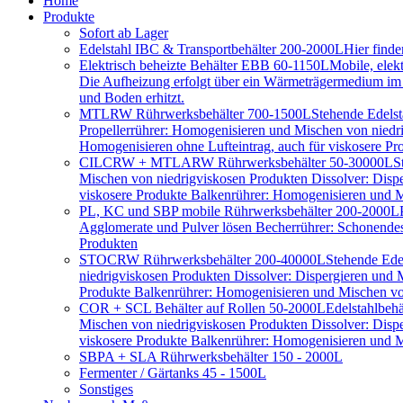
Home
Produkte
Sofort ab Lager
Edelstahl IBC & Transportbehälter 200-2000L
Hier find
Elektrisch beheizte Behälter EBB 60-1150L
Mobile, elek
Die Aufheizung erfolgt über ein Wärmeträgermedium im D
und Boden erhitzt.
MTLRW Rührwerksbehälter 700-1500L
Stehende Edelst
Propellerrührer: Homogenisieren und Mischen von niedr
Homogenisieren ohne Lufteintrag, auch für viskosere Pr
CILCRW + MTLARW Rührwerksbehälter 50-30000L
S
Mischen von niedrigviskosen Produkten Dissolver: Disp
viskosere Produkte Balkenrührer: Homogenisieren und Mi
PL, KC und SBP mobile Rührwerksbehälter 200-2000L
Agglomerate und Pulver lösen Becherrührer: Schonendes 
Produkten
STOCRW Rührwerksbehälter 200-40000L
Stehende Ede
niedrigviskosen Produkten Dissolver: Dispergieren und
Produkte Balkenrührer: Homogenisieren und Mischen von
COR + SCL Behälter auf Rollen 50-2000L
Edelstahlbeh
Mischen von niedrigviskosen Produkten Dissolver: Disp
viskosere Produkte Balkenrührer: Homogenisieren und Mi
SBPA + SLA Rührwerksbehälter 150 - 2000L
Fermenter / Gärtanks 45 - 1500L
Sonstiges