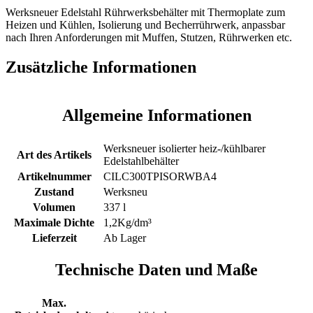
Menge
Werksneuer Edelstahl Rührwerksbehälter mit Thermoplate zum
Heizen und Kühlen, Isolierung und Becherrührwerk, anpassbar
nach Ihren Anforderungen mit Muffen, Stutzen, Rührwerken etc.
Zusätzliche Informationen
Allgemeine Informationen
Werksneuer isolierter heiz-/kühlbarer
Art des Artikels
Edelstahlbehälter
Artikelnummer
CILC300TPISORWBA4
Zustand
Werksneu
Volumen
337 l
Maximale Dichte
1,2Kg/dm³
Lieferzeit
Ab Lager
Technische Daten und Maße
Max.