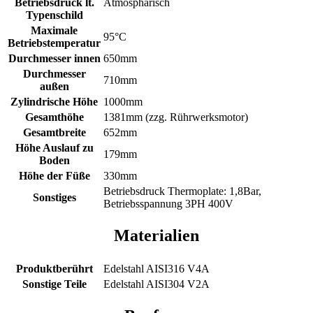
Betriebsdruck lt.
Atmosphärisch
Typenschild
Maximale
95°C
Betriebstemperatur
Durchmesser innen
650mm
Durchmesser
710mm
außen
Zylindrische Höhe
1000mm
Gesamthöhe
1381mm (zzg. Rührwerksmotor)
Gesamtbreite
652mm
Höhe Auslauf zu
179mm
Boden
Höhe der Füße
330mm
Betriebsdruck Thermoplate: 1,8Bar,
Sonstiges
Betriebsspannung 3PH 400V
Materialien
Produktberührt
Edelstahl AISI316 V4A
Sonstige Teile
Edelstahl AISI304 V2A