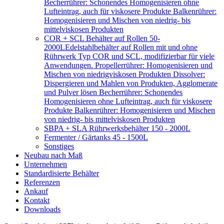
Becherrührer: Schonendes Homogenisieren ohne
Lufteintrag, auch für viskosere Produkte Balkenrührer:
Homogenisieren und Mischen von niedrig- bis
mittelviskosen Produkten
COR + SCL Behälter auf Rollen 50-
2000L
Edelstahlbehälter auf Rollen mit und ohne
Rührwerk Typ COR und SCL, modifizierbar für viele
Anwendungen. Propellerrührer: Homogenisieren und
Mischen von niedrigviskosen Produkten Dissolver:
Dispergieren und Mahlen von Produkten, Agglomerate
und Pulver lösen Becherrührer: Schonendes
Homogenisieren ohne Lufteintrag, auch für viskosere
Produkte Balkenrührer: Homogenisieren und Mischen
von niedrig- bis mittelviskosen Produkten
SBPA + SLA Rührwerksbehälter 150 - 2000L
Fermenter / Gärtanks 45 - 1500L
Sonstiges
Neubau nach Maß
Unternehmen
Standardisierte Behälter
Referenzen
Ankauf
Kontakt
Downloads