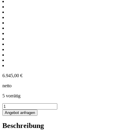
6.945,00
€
netto
5 vorrätig
337L
isolierter
Angebot anfragen
heiz-/kühlbarer
Rührwerksbehälter
Beschreibung
mit
Becherrührwerk