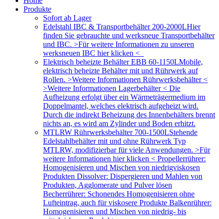
Home
Produkte
Sofort ab Lager
Edelstahl IBC & Transportbehälter 200-2000L
Hier
finden Sie gebrauchte und werksneue Transportbehälter
und IBC. >Für weitere Informationen zu unseren
werksneuen IBC hier klicken <
Elektrisch beheizte Behälter EBB 60-1150L
Mobile,
elektrisch beheizte Behälter mit und Rührwerk auf
Rollen. >Weitere Informationen Rührwerksbehälter <
>Weitere Informationen Lagerbehälter < Die
Aufheizung erfolgt über ein Wärmeträgermedium im
Doppelmantel, welches elektrisch aufgeheizt wird.
Durch die indirekt Beheizung des Innenbehälters brennt
nichts an, es wird am Zylinder und Boden erhitzt.
MTLRW Rührwerksbehälter 700-1500L
Stehende
Edelstahlbehälter mit und ohne Rührwerk Typ
MTLRW, modifizierbar für viele Anwendungen. >Für
weitere Informationen hier klicken < Propellerrührer:
Homogenisieren und Mischen von niedrigviskosen
Produkten Dissolver: Dispergieren und Mahlen von
Produkten, Agglomerate und Pulver lösen
Becherrührer: Schonendes Homogenisieren ohne
Lufteintrag, auch für viskosere Produkte Balkenrührer:
Homogenisieren und Mischen von niedrig- bis