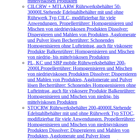
mittelviskosen Produkten
CILCRW + MTLARW Rührwerksbehälter 50-
30000L
Stehende Edelstahlbehälter mit und ohne
Rührwerk Typ CILC, modifizierbar für viele
Anwendungen. Propellerrührer: Homogenisieren und
Mischen von niedrigviskosen Produkten Dissolver:
Dispergieren und Mahlen von Produkten, Agglomerate
und Pulver lösen Becherrührer: Schonendes
Homogenisieren ohne Lufteintrag, auch für viskosere
Produkte Balkenrührer: Homogenisieren und Mischen
von niedrig- bis mittelviskosen Produkten
PL, KC und SBP mobile Rührwerksbehälter 200-
2000L
Propellerrührer: Homogenisieren und Mischen
von niedrigviskosen Produkten Dissolver: Dispergieren
und Mahlen von Produkten, Agglomerate und Pulver
lösen Becherrührer: Schonendes Homogenisieren ohne
Lufteintrag, auch für viskosere Produkte Balkenrührer:
Homogenisieren und Mischen von niedrig- bis
mittelviskosen Produkten
STOCRW Rührwerksbehälter 200-40000L
Stehende
Edelstahlbehälter mit und ohne Rührwerk Typ STOC,
modifizierbar für viele Anwendungen. Propellerrührer:
Homogenisieren und Mischen von niedrigviskosen
Produkten Dissolver: Dispergieren und Mahlen von
Produkten, Agglomerate und Pulver lösen