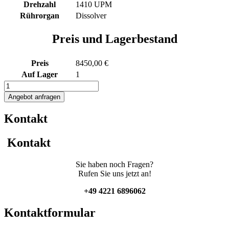
Drehzahl
1410 UPM
Rührorgan
Dissolver
Preis und Lagerbestand
Preis
8450,00 €
Auf Lager
1
2600L
Rührwerksbehälter
Angebot anfragen
mit
Dissolver
Kontakt
Menge
Kontakt
Sie haben noch Fragen?
Rufen Sie uns jetzt an!
+49 4221 6896062
Kontaktformular