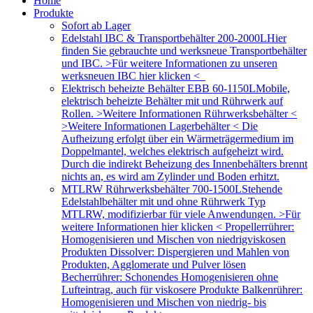
Home
Produkte
Sofort ab Lager
Edelstahl IBC & Transportbehälter 200-2000L
Hier
finden Sie gebrauchte und werksneue Transportbehälter
und IBC. >Für weitere Informationen zu unseren
werksneuen IBC hier klicken <
Elektrisch beheizte Behälter EBB 60-1150L
Mobile,
elektrisch beheizte Behälter mit und Rührwerk auf
Rollen. >Weitere Informationen Rührwerksbehälter <
>Weitere Informationen Lagerbehälter < Die
Aufheizung erfolgt über ein Wärmeträgermedium im
Doppelmantel, welches elektrisch aufgeheizt wird.
Durch die indirekt Beheizung des Innenbehälters brennt
nichts an, es wird am Zylinder und Boden erhitzt.
MTLRW Rührwerksbehälter 700-1500L
Stehende
Edelstahlbehälter mit und ohne Rührwerk Typ
MTLRW, modifizierbar für viele Anwendungen. >Für
weitere Informationen hier klicken < Propellerrührer:
Homogenisieren und Mischen von niedrigviskosen
Produkten Dissolver: Dispergieren und Mahlen von
Produkten, Agglomerate und Pulver lösen
Becherrührer: Schonendes Homogenisieren ohne
Lufteintrag, auch für viskosere Produkte Balkenrührer:
Homogenisieren und Mischen von niedrig- bis