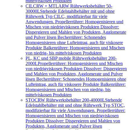
mittelviskosen Produkten
CILCRW + MTLARW Rührwerksbehälter 50-
30000L
Stehende Edelstahlbehälter mit und ohne
Rührwerk Typ CILC, modifizierbar für viele
Anwendungen. Propellerrührer: Homogenisieren und
Mischen von niedrigviskosen Produkten Dissolver:
Dispergieren und Mahlen von Produkten, Agglomerate
und Pulver lösen Becherrührer: Schonendes
Homogenisieren ohne Lufteintrag, auch für viskosere
Produkte Balkenrührer: Homogenisieren und Mischen
von niedrig- bis mittelviskosen Produkten
PL, KC und SBP mobile Rührwerksbehälter 200-
2000L
Propellerrührer: Homogenisieren und Mischen
von niedrigviskosen Produkten Dissolver: Dispergieren
und Mahlen von Produkten, Agglomerate und Pulver
lösen Becherrührer: Schonendes Homogenisieren ohne
Lufteintrag, auch für viskosere Produkte Balkenrührer:
Homogenisieren und Mischen von niedrig- bis
mittelviskosen Produkten
STOCRW Rührwerksbehälter 200-40000L
Stehende
Edelstahlbehälter mit und ohne Rührwerk Typ STOC,
modifizierbar für viele Anwendungen. Propellerrührer:
Homogenisieren und Mischen von niedrigviskosen
Produkten Dissolver: Dispergieren und Mahlen von
Produkten, Agglomerate und Pulver lösen