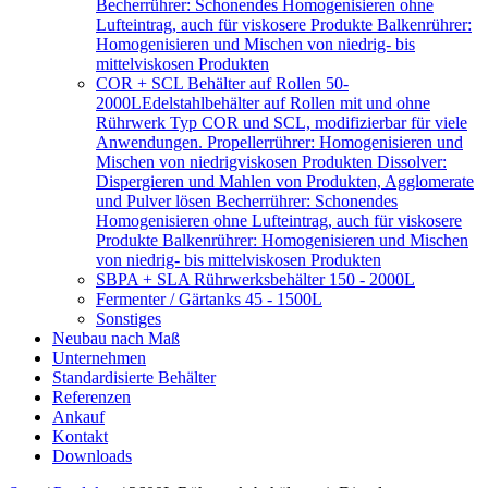
Becherrührer: Schonendes Homogenisieren ohne
Lufteintrag, auch für viskosere Produkte Balkenrührer:
Homogenisieren und Mischen von niedrig- bis
mittelviskosen Produkten
COR + SCL Behälter auf Rollen 50-
2000L
Edelstahlbehälter auf Rollen mit und ohne
Rührwerk Typ COR und SCL, modifizierbar für viele
Anwendungen. Propellerrührer: Homogenisieren und
Mischen von niedrigviskosen Produkten Dissolver:
Dispergieren und Mahlen von Produkten, Agglomerate
und Pulver lösen Becherrührer: Schonendes
Homogenisieren ohne Lufteintrag, auch für viskosere
Produkte Balkenrührer: Homogenisieren und Mischen
von niedrig- bis mittelviskosen Produkten
SBPA + SLA Rührwerksbehälter 150 - 2000L
Fermenter / Gärtanks 45 - 1500L
Sonstiges
Neubau nach Maß
Unternehmen
Standardisierte Behälter
Referenzen
Ankauf
Kontakt
Downloads