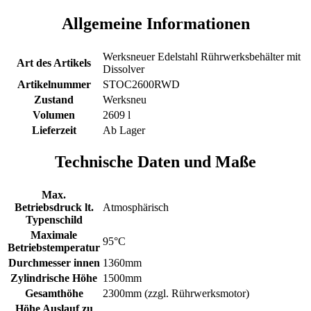
Allgemeine Informationen
Werksneuer Edelstahl Rührwerksbehälter mit
Art des Artikels
Dissolver
Artikelnummer
STOC2600RWD
Zustand
Werksneu
Volumen
2609 l
Lieferzeit
Ab Lager
Technische Daten und Maße
Max.
Betriebsdruck lt.
Atmosphärisch
Typenschild
Maximale
95°C
Betriebstemperatur
Durchmesser innen
1360mm
Zylindrische Höhe
1500mm
Gesamthöhe
2300mm (zzgl. Rührwerksmotor)
Höhe Auslauf zu