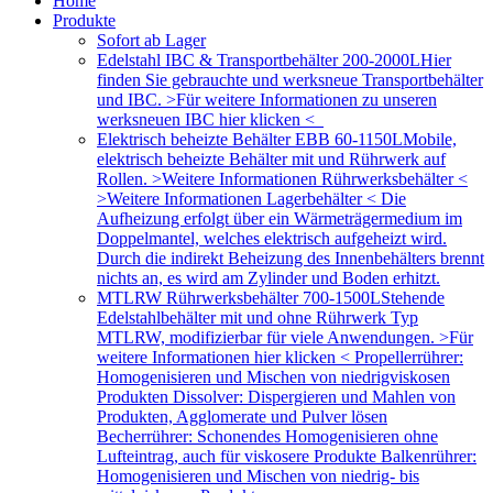
Home
Produkte
Sofort ab Lager
Edelstahl IBC & Transportbehälter 200-2000L
Hier
finden Sie gebrauchte und werksneue Transportbehälter
und IBC. >Für weitere Informationen zu unseren
werksneuen IBC hier klicken <
Elektrisch beheizte Behälter EBB 60-1150L
Mobile,
elektrisch beheizte Behälter mit und Rührwerk auf
Rollen. >Weitere Informationen Rührwerksbehälter <
>Weitere Informationen Lagerbehälter < Die
Aufheizung erfolgt über ein Wärmeträgermedium im
Doppelmantel, welches elektrisch aufgeheizt wird.
Durch die indirekt Beheizung des Innenbehälters brennt
nichts an, es wird am Zylinder und Boden erhitzt.
MTLRW Rührwerksbehälter 700-1500L
Stehende
Edelstahlbehälter mit und ohne Rührwerk Typ
MTLRW, modifizierbar für viele Anwendungen. >Für
weitere Informationen hier klicken < Propellerrührer:
Homogenisieren und Mischen von niedrigviskosen
Produkten Dissolver: Dispergieren und Mahlen von
Produkten, Agglomerate und Pulver lösen
Becherrührer: Schonendes Homogenisieren ohne
Lufteintrag, auch für viskosere Produkte Balkenrührer:
Homogenisieren und Mischen von niedrig- bis