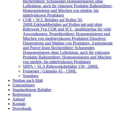
Becherrührer: Schonendes Homogenisieren ohne
Lufteintrag, auch für viskosere Produkte Balkenrührer:
Homogenisieren und Mischen von niedrig- bis
mittelviskosen Produkten
COR + SCL Behälter auf Rollen 50-
2000L
Edelstahlbehälter auf Rollen mit und ohne
Rührwerk Typ COR und SCL, modifizierbar für viele
Anwendungen. Propellerrührer: Homogenisieren und
Mischen von niedrigviskosen Produkten Dissolver:
Dispergieren und Mahlen von Produkten, Agglomerate
und Pulver lösen Becherrührer: Schonendes
Homogenisieren ohne Lufteintrag, auch für viskosere
Produkte Balkenrührer: Homogenisieren und Mischen
von niedrig- bis mittelviskosen Produkten
SBPA + SLA Rührwerksbehälter 150 - 2000L
Fermenter / Gärtanks 45 - 1500L
Sonstiges
Neubau nach Maß
Unternehmen
Standardisierte Behälter
Referenzen
Ankauf
Kontakt
Downloads