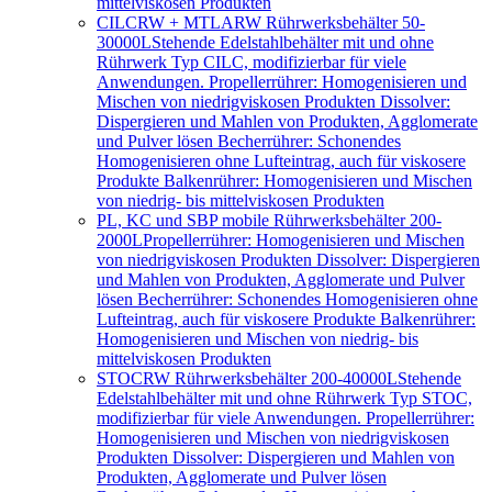
mittelviskosen Produkten
CILCRW + MTLARW Rührwerksbehälter 50-
30000L
Stehende Edelstahlbehälter mit und ohne
Rührwerk Typ CILC, modifizierbar für viele
Anwendungen. Propellerrührer: Homogenisieren und
Mischen von niedrigviskosen Produkten Dissolver:
Dispergieren und Mahlen von Produkten, Agglomerate
und Pulver lösen Becherrührer: Schonendes
Homogenisieren ohne Lufteintrag, auch für viskosere
Produkte Balkenrührer: Homogenisieren und Mischen
von niedrig- bis mittelviskosen Produkten
PL, KC und SBP mobile Rührwerksbehälter 200-
2000L
Propellerrührer: Homogenisieren und Mischen
von niedrigviskosen Produkten Dissolver: Dispergieren
und Mahlen von Produkten, Agglomerate und Pulver
lösen Becherrührer: Schonendes Homogenisieren ohne
Lufteintrag, auch für viskosere Produkte Balkenrührer:
Homogenisieren und Mischen von niedrig- bis
mittelviskosen Produkten
STOCRW Rührwerksbehälter 200-40000L
Stehende
Edelstahlbehälter mit und ohne Rührwerk Typ STOC,
modifizierbar für viele Anwendungen. Propellerrührer:
Homogenisieren und Mischen von niedrigviskosen
Produkten Dissolver: Dispergieren und Mahlen von
Produkten, Agglomerate und Pulver lösen