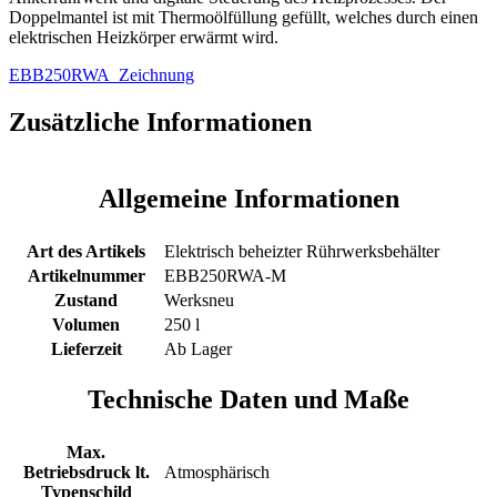
Steuerung
Doppelmantel ist mit Thermoölfüllung gefüllt, welches durch einen
Menge
elektrischen Heizkörper erwärmt wird.
EBB250RWA_Zeichnung
Zusätzliche Informationen
Allgemeine Informationen
Art des Artikels
Elektrisch beheizter Rührwerksbehälter
Artikelnummer
EBB250RWA-M
Zustand
Werksneu
Volumen
250 l
Lieferzeit
Ab Lager
Technische Daten und Maße
Max.
Betriebsdruck lt.
Atmosphärisch
Typenschild