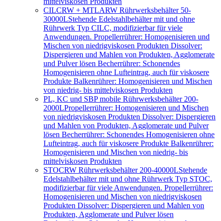
mittelviskosen Produkten
CILCRW + MTLARW Rührwerksbehälter 50-
30000L
Stehende Edelstahlbehälter mit und ohne
Rührwerk Typ CILC, modifizierbar für viele
Anwendungen. Propellerrührer: Homogenisieren und
Mischen von niedrigviskosen Produkten Dissolver:
Dispergieren und Mahlen von Produkten, Agglomerate
und Pulver lösen Becherrührer: Schonendes
Homogenisieren ohne Lufteintrag, auch für viskosere
Produkte Balkenrührer: Homogenisieren und Mischen
von niedrig- bis mittelviskosen Produkten
PL, KC und SBP mobile Rührwerksbehälter 200-
2000L
Propellerrührer: Homogenisieren und Mischen
von niedrigviskosen Produkten Dissolver: Dispergieren
und Mahlen von Produkten, Agglomerate und Pulver
lösen Becherrührer: Schonendes Homogenisieren ohne
Lufteintrag, auch für viskosere Produkte Balkenrührer:
Homogenisieren und Mischen von niedrig- bis
mittelviskosen Produkten
STOCRW Rührwerksbehälter 200-40000L
Stehende
Edelstahlbehälter mit und ohne Rührwerk Typ STOC,
modifizierbar für viele Anwendungen. Propellerrührer:
Homogenisieren und Mischen von niedrigviskosen
Produkten Dissolver: Dispergieren und Mahlen von
Produkten, Agglomerate und Pulver lösen