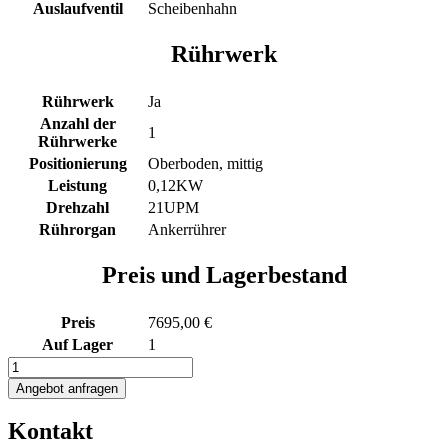
Auslaufventil
Scheibenhahn
Rührwerk
Rührwerk
Ja
Anzahl der
1
Rührwerke
Positionierung
Oberboden, mittig
Leistung
0,12KW
Drehzahl
21UPM
Rührorgan
Ankerrührer
Preis und Lagerbestand
Preis
7695,00 €
Auf Lager
1
250L
Elektrisch
Angebot anfragen
beheizter
Behälter
Kontakt
mit