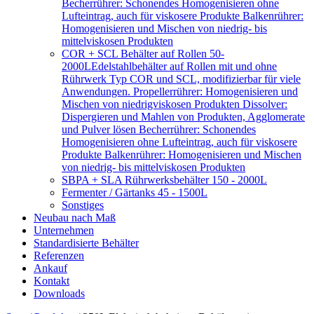
Becherrührer: Schonendes Homogenisieren ohne
Lufteintrag, auch für viskosere Produkte Balkenrührer:
Homogenisieren und Mischen von niedrig- bis
mittelviskosen Produkten
COR + SCL Behälter auf Rollen 50-
2000L
Edelstahlbehälter auf Rollen mit und ohne
Rührwerk Typ COR und SCL, modifizierbar für viele
Anwendungen. Propellerrührer: Homogenisieren und
Mischen von niedrigviskosen Produkten Dissolver:
Dispergieren und Mahlen von Produkten, Agglomerate
und Pulver lösen Becherrührer: Schonendes
Homogenisieren ohne Lufteintrag, auch für viskosere
Produkte Balkenrührer: Homogenisieren und Mischen
von niedrig- bis mittelviskosen Produkten
SBPA + SLA Rührwerksbehälter 150 - 2000L
Fermenter / Gärtanks 45 - 1500L
Sonstiges
Neubau nach Maß
Unternehmen
Standardisierte Behälter
Referenzen
Ankauf
Kontakt
Downloads