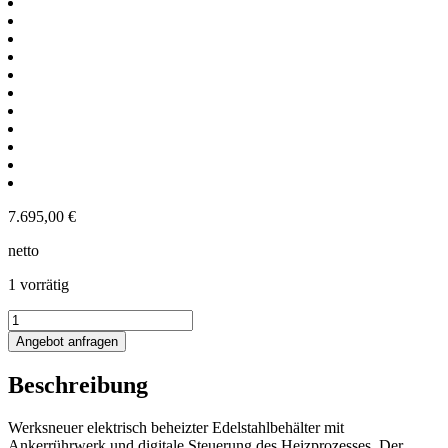
7.695,00
€
netto
1 vorrätig
250L
Elektrisch
Angebot anfragen
beheizter
Behälter
Beschreibung
mit
Ankerrührwerk
und
Werksneuer elektrisch beheizter Edelstahlbehälter mit
digitaler
Ankerrührwerk und digitale Steuerung des Heizprozesses. Der