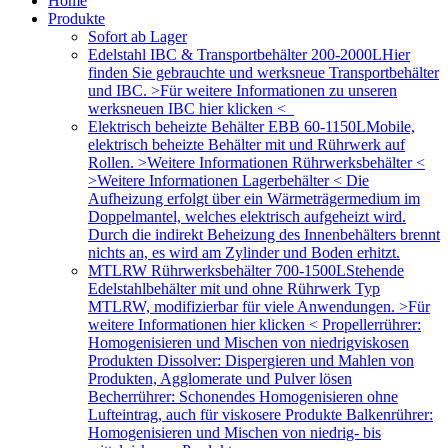
Home
Produkte
Sofort ab Lager
Edelstahl IBC & Transportbehälter 200-2000L
Hier
finden Sie gebrauchte und werksneue Transportbehälter
und IBC. >Für weitere Informationen zu unseren
werksneuen IBC hier klicken <
Elektrisch beheizte Behälter EBB 60-1150L
Mobile,
elektrisch beheizte Behälter mit und Rührwerk auf
Rollen. >Weitere Informationen Rührwerksbehälter <
>Weitere Informationen Lagerbehälter < Die
Aufheizung erfolgt über ein Wärmeträgermedium im
Doppelmantel, welches elektrisch aufgeheizt wird.
Durch die indirekt Beheizung des Innenbehälters brennt
nichts an, es wird am Zylinder und Boden erhitzt.
MTLRW Rührwerksbehälter 700-1500L
Stehende
Edelstahlbehälter mit und ohne Rührwerk Typ
MTLRW, modifizierbar für viele Anwendungen. >Für
weitere Informationen hier klicken < Propellerrührer:
Homogenisieren und Mischen von niedrigviskosen
Produkten Dissolver: Dispergieren und Mahlen von
Produkten, Agglomerate und Pulver lösen
Becherrührer: Schonendes Homogenisieren ohne
Lufteintrag, auch für viskosere Produkte Balkenrührer:
Homogenisieren und Mischen von niedrig- bis