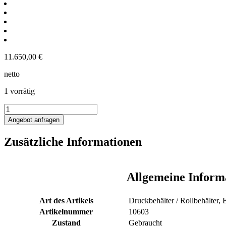
11.650,00
€
netto
1 vorrätig
230L
Druckbehälter
Angebot anfragen
mit
Doppelmantel
Zusätzliche Informationen
und
Isolierung
Menge
Allgemeine Inform
Art des Artikels
Druckbehälter / Rollbehälter, 
Artikelnummer
10603
Zustand
Gebraucht