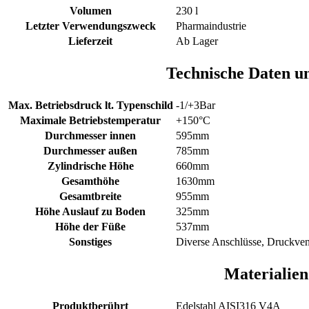
Volumen
230 l
Letzter Verwendungszweck
Pharmaindustrie
Lieferzeit
Ab Lager
Technische Daten 
Max. Betriebsdruck lt. Typenschild
-1/+3Bar
Maximale Betriebstemperatur
+150°C
Durchmesser innen
595mm
Durchmesser außen
785mm
Zylindrische Höhe
660mm
Gesamthöhe
1630mm
Gesamtbreite
955mm
Höhe Auslauf zu Boden
325mm
Höhe der Füße
537mm
Sonstiges
Diverse Anschlüsse, Druckvent
Materialien
Produktberührt
Edelstahl AISI316 V4A