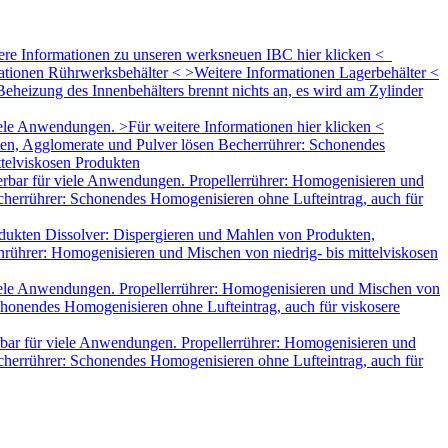
tere Informationen zu unseren werksneuen IBC hier klicken <
mationen Rührwerksbehälter < >Weitere Informationen Lagerbehälter <
eheizung des Innenbehälters brennt nichts an, es wird am Zylinder
le Anwendungen. >Für weitere Informationen hier klicken <
ten, Agglomerate und Pulver lösen Becherrührer: Schonendes
ttelviskosen Produkten
rbar für viele Anwendungen. Propellerrührer: Homogenisieren und
herrührer: Schonendes Homogenisieren ohne Lufteintrag, auch für
dukten Dissolver: Dispergieren und Mahlen von Produkten,
rührer: Homogenisieren und Mischen von niedrig- bis mittelviskosen
iele Anwendungen. Propellerrührer: Homogenisieren und Mischen von
honendes Homogenisieren ohne Lufteintrag, auch für viskosere
bar für viele Anwendungen. Propellerrührer: Homogenisieren und
herrührer: Schonendes Homogenisieren ohne Lufteintrag, auch für