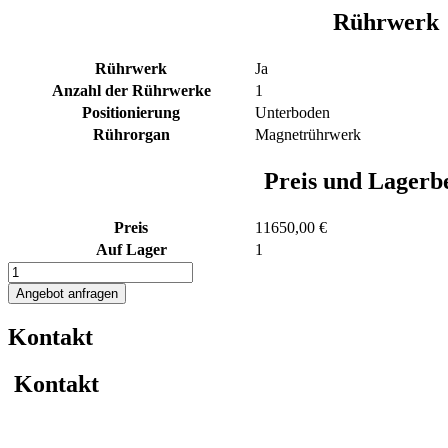
Rührwerk
Rührwerk
Ja
Anzahl der Rührwerke
1
Positionierung
Unterboden
Rührorgan
Magnetrührwerk
Preis und Lagerb
Preis
11650,00 €
Auf Lager
1
230L
Druckbehälter
Angebot anfragen
mit
Doppelmantel
Kontakt
und
Isolierung
Menge
Kontakt