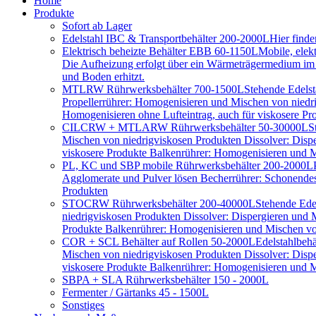
Home
Produkte
Sofort ab Lager
Edelstahl IBC & Transportbehälter 200-2000L
Hier find
Elektrisch beheizte Behälter EBB 60-1150L
Mobile, elek
Die Aufheizung erfolgt über ein Wärmeträgermedium im D
und Boden erhitzt.
MTLRW Rührwerksbehälter 700-1500L
Stehende Edelst
Propellerrührer: Homogenisieren und Mischen von niedr
Homogenisieren ohne Lufteintrag, auch für viskosere Pr
CILCRW + MTLARW Rührwerksbehälter 50-30000L
S
Mischen von niedrigviskosen Produkten Dissolver: Disp
viskosere Produkte Balkenrührer: Homogenisieren und Mi
PL, KC und SBP mobile Rührwerksbehälter 200-2000L
Agglomerate und Pulver lösen Becherrührer: Schonendes 
Produkten
STOCRW Rührwerksbehälter 200-40000L
Stehende Ede
niedrigviskosen Produkten Dissolver: Dispergieren und
Produkte Balkenrührer: Homogenisieren und Mischen von
COR + SCL Behälter auf Rollen 50-2000L
Edelstahlbeh
Mischen von niedrigviskosen Produkten Dissolver: Disp
viskosere Produkte Balkenrührer: Homogenisieren und Mi
SBPA + SLA Rührwerksbehälter 150 - 2000L
Fermenter / Gärtanks 45 - 1500L
Sonstiges