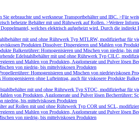
en Sie gebrauchte und werksneue Transportbehälter und IBC. >Für wei
trisch beheizte Behälter mit und Rührwerk auf Rollen. >Weitere Infor
oppelmantel, welches elektrisch aufgeheizt wird. Durch die indirekt B
ahlbehälter mit und ohne Rührwerk Typ MTLRW, modifizierbar für vie
igviskosen Produkten Dissolver: Dispergieren und Mahlen von Produk
odukte Balkenrührer: Homogenisieren und Mischen von niedrig- bis mi
tehende Edelstahlbehälter mit und ohne Rührwerk Typ CILC, modifizie
ergieren und Mahlen von Produkten, Agglomerate und Pulver lösen Bec
schen von niedrig- bis mittelviskosen Produkten
Propellerrührer: Homogenisieren und Mischen von niedrigviskosen Pro
Homogenisieren ohne Lufteintrag, auch für viskosere Produkte Balken
lstahlbehälter mit und ohne Rührwerk Typ STOC, modifizierbar für v
 Mahlen von Produkten, Agglomerate und Pulver lösen Becherrührer: Sc
 niedrig- bis mittelviskosen Produkten
älter auf Rollen mit und ohne Rührwerk Typ COR und SCL, modifizier
ergieren und Mahlen von Produkten, Agglomerate und Pulver lösen Bec
schen von niedrig- bis mittelviskosen Produkten