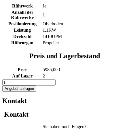
Rührwerk
Ja
Anzahl der
1
Rührwerke
Positionierung
Oberboden
Leistung
1,1KW
Drehzahl
1410UPM
Rührorgan
Propeller
Preis und Lagerbestand
Preis
5985,00 €
Auf Lager
2
1533L
heiz-/kühlbarer
Angebot anfragen
Edelstahlbehälter
mit
Kontakt
Thermoplate
und
Propellerrührwerk
Kontakt
Menge
Sie haben noch Fragen?