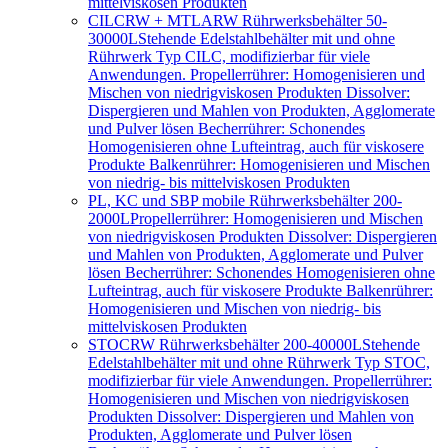
mittelviskosen Produkten
CILCRW + MTLARW Rührwerksbehälter 50-
30000L
Stehende Edelstahlbehälter mit und ohne
Rührwerk Typ CILC, modifizierbar für viele
Anwendungen. Propellerrührer: Homogenisieren und
Mischen von niedrigviskosen Produkten Dissolver:
Dispergieren und Mahlen von Produkten, Agglomerate
und Pulver lösen Becherrührer: Schonendes
Homogenisieren ohne Lufteintrag, auch für viskosere
Produkte Balkenrührer: Homogenisieren und Mischen
von niedrig- bis mittelviskosen Produkten
PL, KC und SBP mobile Rührwerksbehälter 200-
2000L
Propellerrührer: Homogenisieren und Mischen
von niedrigviskosen Produkten Dissolver: Dispergieren
und Mahlen von Produkten, Agglomerate und Pulver
lösen Becherrührer: Schonendes Homogenisieren ohne
Lufteintrag, auch für viskosere Produkte Balkenrührer:
Homogenisieren und Mischen von niedrig- bis
mittelviskosen Produkten
STOCRW Rührwerksbehälter 200-40000L
Stehende
Edelstahlbehälter mit und ohne Rührwerk Typ STOC,
modifizierbar für viele Anwendungen. Propellerrührer:
Homogenisieren und Mischen von niedrigviskosen
Produkten Dissolver: Dispergieren und Mahlen von
Produkten, Agglomerate und Pulver lösen