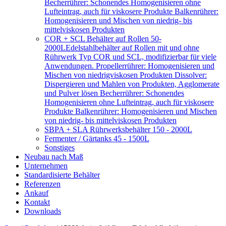
Becherrührer: Schonendes Homogenisieren ohne
Lufteintrag, auch für viskosere Produkte Balkenrührer:
Homogenisieren und Mischen von niedrig- bis
mittelviskosen Produkten
COR + SCL Behälter auf Rollen 50-
2000L
Edelstahlbehälter auf Rollen mit und ohne
Rührwerk Typ COR und SCL, modifizierbar für viele
Anwendungen. Propellerrührer: Homogenisieren und
Mischen von niedrigviskosen Produkten Dissolver:
Dispergieren und Mahlen von Produkten, Agglomerate
und Pulver lösen Becherrührer: Schonendes
Homogenisieren ohne Lufteintrag, auch für viskosere
Produkte Balkenrührer: Homogenisieren und Mischen
von niedrig- bis mittelviskosen Produkten
SBPA + SLA Rührwerksbehälter 150 - 2000L
Fermenter / Gärtanks 45 - 1500L
Sonstiges
Neubau nach Maß
Unternehmen
Standardisierte Behälter
Referenzen
Ankauf
Kontakt
Downloads