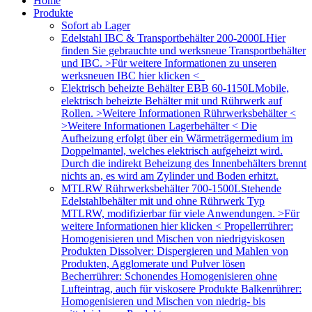
Home
Produkte
Sofort ab Lager
Edelstahl IBC & Transportbehälter 200-2000L
Hier
finden Sie gebrauchte und werksneue Transportbehälter
und IBC. >Für weitere Informationen zu unseren
werksneuen IBC hier klicken <
Elektrisch beheizte Behälter EBB 60-1150L
Mobile,
elektrisch beheizte Behälter mit und Rührwerk auf
Rollen. >Weitere Informationen Rührwerksbehälter <
>Weitere Informationen Lagerbehälter < Die
Aufheizung erfolgt über ein Wärmeträgermedium im
Doppelmantel, welches elektrisch aufgeheizt wird.
Durch die indirekt Beheizung des Innenbehälters brennt
nichts an, es wird am Zylinder und Boden erhitzt.
MTLRW Rührwerksbehälter 700-1500L
Stehende
Edelstahlbehälter mit und ohne Rührwerk Typ
MTLRW, modifizierbar für viele Anwendungen. >Für
weitere Informationen hier klicken < Propellerrührer:
Homogenisieren und Mischen von niedrigviskosen
Produkten Dissolver: Dispergieren und Mahlen von
Produkten, Agglomerate und Pulver lösen
Becherrührer: Schonendes Homogenisieren ohne
Lufteintrag, auch für viskosere Produkte Balkenrührer:
Homogenisieren und Mischen von niedrig- bis