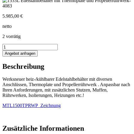
5.985,00
€
netto
2 vorrätig
1533L
heiz-/kühlbarer
Angebot anfragen
Edelstahlbehälter
mit
Beschreibung
Thermoplate
und
Propellerrührwerk
Werksneuer heiz-/kühlbarer Edelstahlbehälter mit diversen
Menge
Anschlüssen, Thermoplate und Propellerrührwerk . Anpassbar nach
Ihren Anforderungen, mit zusätzlichen Stutzen, Muffen,
Rührwerken, Isolierungen, Heizungen etc.!
MTL1500TPRWP_Zeichnung
Zusätzliche Informationen