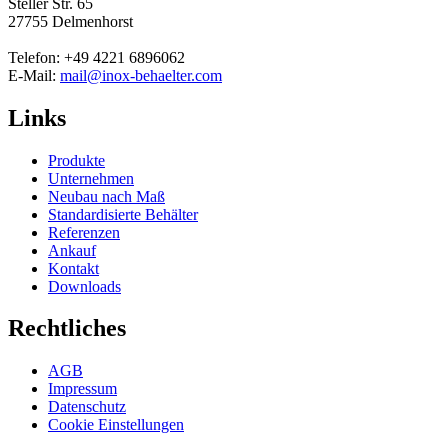
Steller Str. 65
27755 Delmenhorst
Telefon: +49 4221 6896062
E-Mail:
mail@inox-behaelter.com
Links
Produkte
Unternehmen
Neubau nach Maß
Standardisierte Behälter
Referenzen
Ankauf
Kontakt
Downloads
Rechtliches
AGB
Impressum
Datenschutz
Cookie Einstellungen