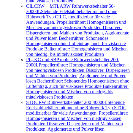
mittelviskosen Produkten
CILCRW + MTLARW Rührwerksbehälter 50-
30000L
Stehende Edelstahlbehälter mit und ohne
Rührwerk Typ CILC, modifizierbar für viele
Anwendungen. Propellerrührer: Homogenisieren und
Mischen von niedrigviskosen Produkten Dissolver:
Dispergieren und Mahlen von Produkten, Agglomerate
und Pulver lösen Becherrührer: Schonendes
Homogenisieren ohne Lufteintrag, auch für viskosere
Produkte Balkenrührer: Homogenisieren und Mischen
von niedrig- bis mittelviskosen Produkten
PL, KC und SBP mobile Rührwerksbehälter 200-
2000L
Propellerrührer: Homogenisieren und Mischen
von niedrigviskosen Produkten Dissolver: Dispergieren
und Mahlen von Produkten, Agglomerate und Pulver
lösen Becherrührer: Schonendes Homogenisieren ohne
Lufteintrag, auch für viskosere Produkte Balkenrührer:
Homogenisieren und Mischen von niedrig- bis
mittelviskosen Produkten
STOCRW Rührwerksbehälter 200-40000L
Stehende
Edelstahlbehälter mit und ohne Rührwerk Typ STOC,
modifizierbar für viele Anwendungen. Propellerrührer:
Homogenisieren und Mischen von niedrigviskosen
Produkten Dissolver: Dispergieren und Mahlen von
Produkten, Agglomerate und Pulver lösen