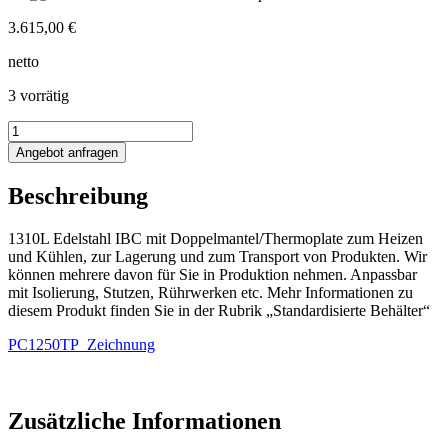
3.615,00
€
netto
3 vorrätig
1310L
Edelstahl
Angebot anfragen
IBC
mit
Beschreibung
Thermoplate
Menge
1310L Edelstahl IBC mit Doppelmantel/Thermoplate zum Heizen
und Kühlen, zur Lagerung und zum Transport von Produkten. Wir
können mehrere davon für Sie in Produktion nehmen. Anpassbar
mit Isolierung, Stutzen, Rührwerken etc. Mehr Informationen zu
diesem Produkt finden Sie in der Rubrik „Standardisierte Behälter“
PC1250TP_Zeichnung
Zusätzliche Informationen