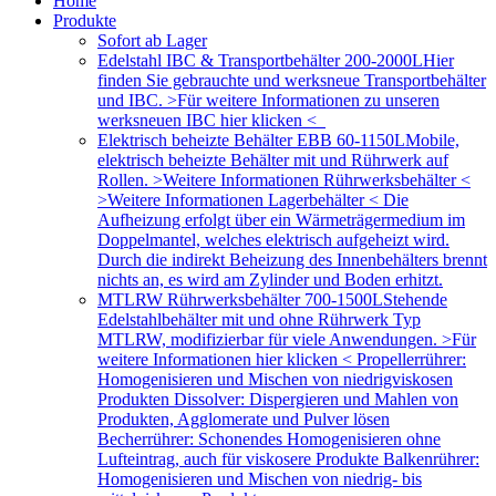
Home
Produkte
Sofort ab Lager
Edelstahl IBC & Transportbehälter 200-2000L
Hier
finden Sie gebrauchte und werksneue Transportbehälter
und IBC. >Für weitere Informationen zu unseren
werksneuen IBC hier klicken <
Elektrisch beheizte Behälter EBB 60-1150L
Mobile,
elektrisch beheizte Behälter mit und Rührwerk auf
Rollen. >Weitere Informationen Rührwerksbehälter <
>Weitere Informationen Lagerbehälter < Die
Aufheizung erfolgt über ein Wärmeträgermedium im
Doppelmantel, welches elektrisch aufgeheizt wird.
Durch die indirekt Beheizung des Innenbehälters brennt
nichts an, es wird am Zylinder und Boden erhitzt.
MTLRW Rührwerksbehälter 700-1500L
Stehende
Edelstahlbehälter mit und ohne Rührwerk Typ
MTLRW, modifizierbar für viele Anwendungen. >Für
weitere Informationen hier klicken < Propellerrührer:
Homogenisieren und Mischen von niedrigviskosen
Produkten Dissolver: Dispergieren und Mahlen von
Produkten, Agglomerate und Pulver lösen
Becherrührer: Schonendes Homogenisieren ohne
Lufteintrag, auch für viskosere Produkte Balkenrührer:
Homogenisieren und Mischen von niedrig- bis