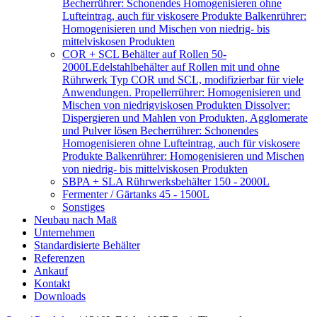
Becherrührer: Schonendes Homogenisieren ohne
Lufteintrag, auch für viskosere Produkte Balkenrührer:
Homogenisieren und Mischen von niedrig- bis
mittelviskosen Produkten
COR + SCL Behälter auf Rollen 50-
2000L
Edelstahlbehälter auf Rollen mit und ohne
Rührwerk Typ COR und SCL, modifizierbar für viele
Anwendungen. Propellerrührer: Homogenisieren und
Mischen von niedrigviskosen Produkten Dissolver:
Dispergieren und Mahlen von Produkten, Agglomerate
und Pulver lösen Becherrührer: Schonendes
Homogenisieren ohne Lufteintrag, auch für viskosere
Produkte Balkenrührer: Homogenisieren und Mischen
von niedrig- bis mittelviskosen Produkten
SBPA + SLA Rührwerksbehälter 150 - 2000L
Fermenter / Gärtanks 45 - 1500L
Sonstiges
Neubau nach Maß
Unternehmen
Standardisierte Behälter
Referenzen
Ankauf
Kontakt
Downloads