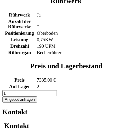
Rührwerk
Rührwerk
Ja
Anzahl der
1
Rührwerke
Positionierung
Oberboden
Leistung
0,75KW
Drehzahl
190 UPM
Rührorgan
Becherrührer
Preis und Lagerbestand
Preis
7335,00 €
Auf Lager
2
1214L
Rührwerksbehälter
Angebot anfragen
mit
Becherrührwerk
Kontakt
Menge
Kontakt