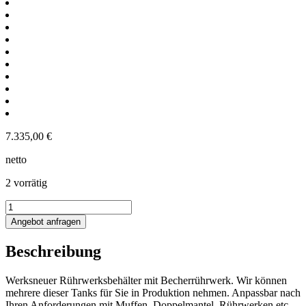
7.335,00
€
netto
2 vorrätig
1214L
Rührwerksbehälter
Angebot anfragen
mit
Becherrührwerk
Beschreibung
Menge
Werksneuer Rührwerksbehälter mit Becherrührwerk. Wir können
mehrere dieser Tanks für Sie in Produktion nehmen. Anpassbar nach
Ihren Anforderungen mit Muffen, Doppelmantel, Rührwerken etc.