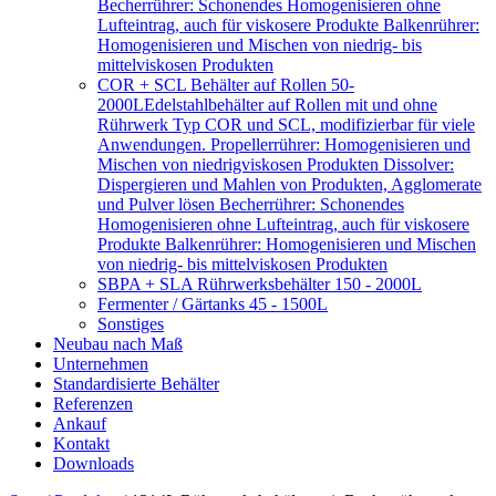
Becherrührer: Schonendes Homogenisieren ohne
Lufteintrag, auch für viskosere Produkte Balkenrührer:
Homogenisieren und Mischen von niedrig- bis
mittelviskosen Produkten
COR + SCL Behälter auf Rollen 50-
2000L
Edelstahlbehälter auf Rollen mit und ohne
Rührwerk Typ COR und SCL, modifizierbar für viele
Anwendungen. Propellerrührer: Homogenisieren und
Mischen von niedrigviskosen Produkten Dissolver:
Dispergieren und Mahlen von Produkten, Agglomerate
und Pulver lösen Becherrührer: Schonendes
Homogenisieren ohne Lufteintrag, auch für viskosere
Produkte Balkenrührer: Homogenisieren und Mischen
von niedrig- bis mittelviskosen Produkten
SBPA + SLA Rührwerksbehälter 150 - 2000L
Fermenter / Gärtanks 45 - 1500L
Sonstiges
Neubau nach Maß
Unternehmen
Standardisierte Behälter
Referenzen
Ankauf
Kontakt
Downloads