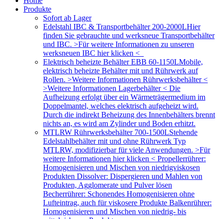
Home
Produkte
Sofort ab Lager
Edelstahl IBC & Transportbehälter 200-2000L
Hier
finden Sie gebrauchte und werksneue Transportbehälter
und IBC. >Für weitere Informationen zu unseren
werksneuen IBC hier klicken <
Elektrisch beheizte Behälter EBB 60-1150L
Mobile,
elektrisch beheizte Behälter mit und Rührwerk auf
Rollen. >Weitere Informationen Rührwerksbehälter <
>Weitere Informationen Lagerbehälter < Die
Aufheizung erfolgt über ein Wärmeträgermedium im
Doppelmantel, welches elektrisch aufgeheizt wird.
Durch die indirekt Beheizung des Innenbehälters brennt
nichts an, es wird am Zylinder und Boden erhitzt.
MTLRW Rührwerksbehälter 700-1500L
Stehende
Edelstahlbehälter mit und ohne Rührwerk Typ
MTLRW, modifizierbar für viele Anwendungen. >Für
weitere Informationen hier klicken < Propellerrührer:
Homogenisieren und Mischen von niedrigviskosen
Produkten Dissolver: Dispergieren und Mahlen von
Produkten, Agglomerate und Pulver lösen
Becherrührer: Schonendes Homogenisieren ohne
Lufteintrag, auch für viskosere Produkte Balkenrührer:
Homogenisieren und Mischen von niedrig- bis