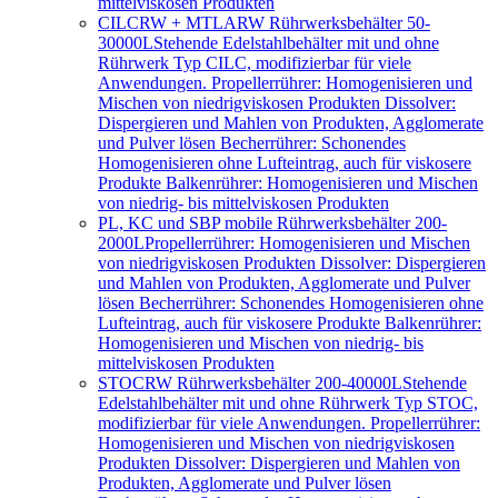
mittelviskosen Produkten
CILCRW + MTLARW Rührwerksbehälter 50-
30000L
Stehende Edelstahlbehälter mit und ohne
Rührwerk Typ CILC, modifizierbar für viele
Anwendungen. Propellerrührer: Homogenisieren und
Mischen von niedrigviskosen Produkten Dissolver:
Dispergieren und Mahlen von Produkten, Agglomerate
und Pulver lösen Becherrührer: Schonendes
Homogenisieren ohne Lufteintrag, auch für viskosere
Produkte Balkenrührer: Homogenisieren und Mischen
von niedrig- bis mittelviskosen Produkten
PL, KC und SBP mobile Rührwerksbehälter 200-
2000L
Propellerrührer: Homogenisieren und Mischen
von niedrigviskosen Produkten Dissolver: Dispergieren
und Mahlen von Produkten, Agglomerate und Pulver
lösen Becherrührer: Schonendes Homogenisieren ohne
Lufteintrag, auch für viskosere Produkte Balkenrührer:
Homogenisieren und Mischen von niedrig- bis
mittelviskosen Produkten
STOCRW Rührwerksbehälter 200-40000L
Stehende
Edelstahlbehälter mit und ohne Rührwerk Typ STOC,
modifizierbar für viele Anwendungen. Propellerrührer:
Homogenisieren und Mischen von niedrigviskosen
Produkten Dissolver: Dispergieren und Mahlen von
Produkten, Agglomerate und Pulver lösen