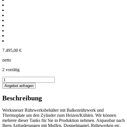
7.495,00
€
netto
2 vorrätig
1214L
heiz-/kühlbarer
Angebot anfragen
Rührwerksbehälter
mit
Beschreibung
Thermoplate
und
Balkenrührwerk
Werksneuer Rührwerksbehälter mit Balkenrührwerk und
Menge
Thermoplate um den Zylinder zum Heizen/Kühlen. Wir können
mehrere dieser Tanks für Sie in Produktion nehmen. Anpassbar nach
Ihren Anforderungen mit Muffen, Doppelmantel, Rührwerken etc.