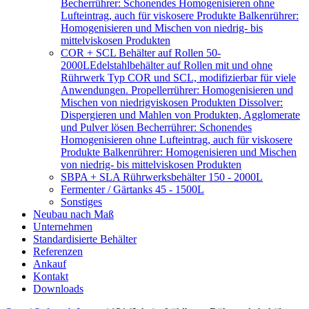
Becherrührer: Schonendes Homogenisieren ohne
Lufteintrag, auch für viskosere Produkte Balkenrührer:
Homogenisieren und Mischen von niedrig- bis
mittelviskosen Produkten
COR + SCL Behälter auf Rollen 50-
2000L
Edelstahlbehälter auf Rollen mit und ohne
Rührwerk Typ COR und SCL, modifizierbar für viele
Anwendungen. Propellerrührer: Homogenisieren und
Mischen von niedrigviskosen Produkten Dissolver:
Dispergieren und Mahlen von Produkten, Agglomerate
und Pulver lösen Becherrührer: Schonendes
Homogenisieren ohne Lufteintrag, auch für viskosere
Produkte Balkenrührer: Homogenisieren und Mischen
von niedrig- bis mittelviskosen Produkten
SBPA + SLA Rührwerksbehälter 150 - 2000L
Fermenter / Gärtanks 45 - 1500L
Sonstiges
Neubau nach Maß
Unternehmen
Standardisierte Behälter
Referenzen
Ankauf
Kontakt
Downloads