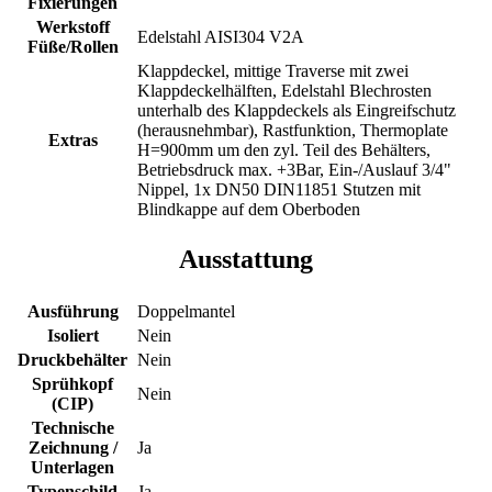
Fixierungen
Werkstoff
Edelstahl AISI304 V2A
Füße/Rollen
Klappdeckel, mittige Traverse mit zwei
Klappdeckelhälften, Edelstahl Blechrosten
unterhalb des Klappdeckels als Eingreifschutz
(herausnehmbar), Rastfunktion, Thermoplate
Extras
H=900mm um den zyl. Teil des Behälters,
Betriebsdruck max. +3Bar, Ein-/Auslauf 3/4"
Nippel, 1x DN50 DIN11851 Stutzen mit
Blindkappe auf dem Oberboden
Ausstattung
Ausführung
Doppelmantel
Isoliert
Nein
Druckbehälter
Nein
Sprühkopf
Nein
(CIP)
Technische
Zeichnung /
Ja
Unterlagen
Typenschild
Ja