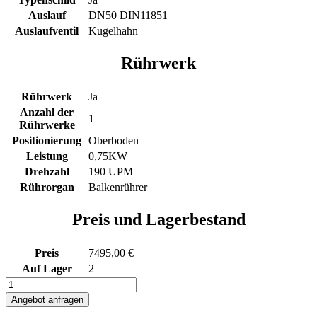
Auslauf
DN50 DIN11851
Auslaufventil
Kugelhahn
Rührwerk
Rührwerk
Ja
Anzahl der
1
Rührwerke
Positionierung
Oberboden
Leistung
0,75KW
Drehzahl
190 UPM
Rührorgan
Balkenrührer
Preis und Lagerbestand
Preis
7495,00 €
Auf Lager
2
1214L
heiz-/kühlbarer
Angebot anfragen
Rührwerksbehälter