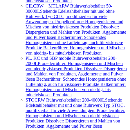
mittelviskosen Produkten
CILCRW + MTLARW Rührwerksbehälter 50-
30000L
Stehende Edelstahlbehälter mit und ohne
Rührwerk Typ CILC, modifizierbar für viele
Anwendungen. Propellerrührer: Homogenisieren und
Mischen von niedrigviskosen Produkten Dissolver:
Dispergieren und Mahlen von Produkten, Agglomerate
und Pulver lösen Becherrührer: Schonendes
Homogenisieren ohne Lufteintrag, auch für viskosere
Produkte Balkenrührer: Homogenisieren und Mischen
von niedrig- bis mittelviskosen Produkten
PL, KC und SBP mobile Rührwerksbehälter 200-
2000L
Propellerrührer: Homogenisieren und Mischen
von niedrigviskosen Produkten Dissolver: Dispergieren
und Mahlen von Produkten, Agglomerate und Pulver
lösen Becherrührer: Schonendes Homogenisieren ohne
Lufteintrag, auch für viskosere Produkte Balkenrührer:
Homogenisieren und Mischen von niedrig- bis
mittelviskosen Produkten
STOCRW Rührwerksbehälter 200-40000L
Stehende
Edelstahlbehälter mit und ohne Rührwerk Typ STOC,
modifizierbar für viele Anwendungen. Propellerrührer:
Homogenisieren und Mischen von niedrigviskosen
Produkten Dissolver: Dispergieren und Mahlen von
Produkten, Agglomerate und Pulver lösen