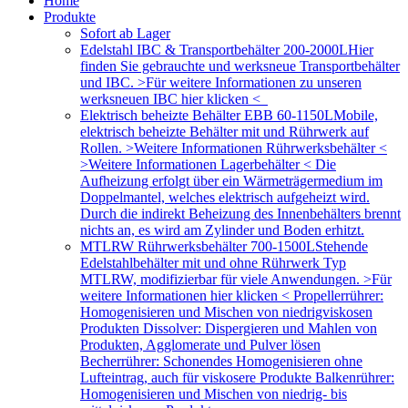
Home
Produkte
Sofort ab Lager
Edelstahl IBC & Transportbehälter 200-2000L
Hier
finden Sie gebrauchte und werksneue Transportbehälter
und IBC. >Für weitere Informationen zu unseren
werksneuen IBC hier klicken <
Elektrisch beheizte Behälter EBB 60-1150L
Mobile,
elektrisch beheizte Behälter mit und Rührwerk auf
Rollen. >Weitere Informationen Rührwerksbehälter <
>Weitere Informationen Lagerbehälter < Die
Aufheizung erfolgt über ein Wärmeträgermedium im
Doppelmantel, welches elektrisch aufgeheizt wird.
Durch die indirekt Beheizung des Innenbehälters brennt
nichts an, es wird am Zylinder und Boden erhitzt.
MTLRW Rührwerksbehälter 700-1500L
Stehende
Edelstahlbehälter mit und ohne Rührwerk Typ
MTLRW, modifizierbar für viele Anwendungen. >Für
weitere Informationen hier klicken < Propellerrührer:
Homogenisieren und Mischen von niedrigviskosen
Produkten Dissolver: Dispergieren und Mahlen von
Produkten, Agglomerate und Pulver lösen
Becherrührer: Schonendes Homogenisieren ohne
Lufteintrag, auch für viskosere Produkte Balkenrührer:
Homogenisieren und Mischen von niedrig- bis