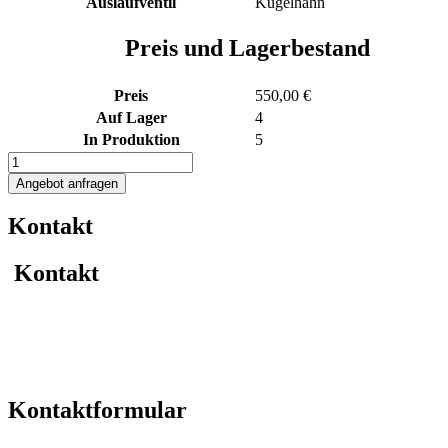
Auslaufventil
Kugelhahn
Preis und Lagerbestand
Preis
550,00 €
Auf Lager
4
In Produktion
5
109L
Edelstahlbehälter
Angebot anfragen
Menge
Kontakt
Kontakt
Kontaktformular