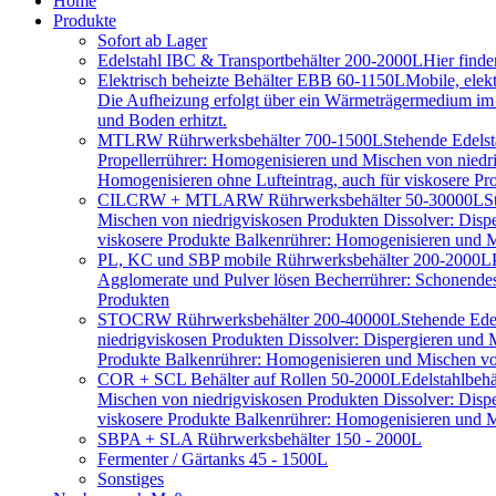
Home
Produkte
Sofort ab Lager
Edelstahl IBC & Transportbehälter 200-2000L
Hier find
Elektrisch beheizte Behälter EBB 60-1150L
Mobile, elek
Die Aufheizung erfolgt über ein Wärmeträgermedium im D
und Boden erhitzt.
MTLRW Rührwerksbehälter 700-1500L
Stehende Edelst
Propellerrührer: Homogenisieren und Mischen von niedr
Homogenisieren ohne Lufteintrag, auch für viskosere Pr
CILCRW + MTLARW Rührwerksbehälter 50-30000L
S
Mischen von niedrigviskosen Produkten Dissolver: Disp
viskosere Produkte Balkenrührer: Homogenisieren und Mi
PL, KC und SBP mobile Rührwerksbehälter 200-2000L
Agglomerate und Pulver lösen Becherrührer: Schonendes 
Produkten
STOCRW Rührwerksbehälter 200-40000L
Stehende Ede
niedrigviskosen Produkten Dissolver: Dispergieren und
Produkte Balkenrührer: Homogenisieren und Mischen von
COR + SCL Behälter auf Rollen 50-2000L
Edelstahlbeh
Mischen von niedrigviskosen Produkten Dissolver: Disp
viskosere Produkte Balkenrührer: Homogenisieren und Mi
SBPA + SLA Rührwerksbehälter 150 - 2000L
Fermenter / Gärtanks 45 - 1500L
Sonstiges