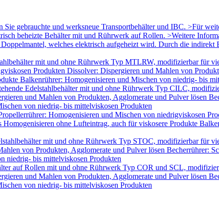
en Sie gebrauchte und werksneue Transportbehälter und IBC. >Für wei
trisch beheizte Behälter mit und Rührwerk auf Rollen. >Weitere Infor
oppelmantel, welches elektrisch aufgeheizt wird. Durch die indirekt B
ahlbehälter mit und ohne Rührwerk Typ MTLRW, modifizierbar für vie
igviskosen Produkten Dissolver: Dispergieren und Mahlen von Produk
odukte Balkenrührer: Homogenisieren und Mischen von niedrig- bis mi
tehende Edelstahlbehälter mit und ohne Rührwerk Typ CILC, modifizie
ergieren und Mahlen von Produkten, Agglomerate und Pulver lösen Bec
schen von niedrig- bis mittelviskosen Produkten
Propellerrührer: Homogenisieren und Mischen von niedrigviskosen Pro
Homogenisieren ohne Lufteintrag, auch für viskosere Produkte Balken
lstahlbehälter mit und ohne Rührwerk Typ STOC, modifizierbar für v
 Mahlen von Produkten, Agglomerate und Pulver lösen Becherrührer: Sc
 niedrig- bis mittelviskosen Produkten
älter auf Rollen mit und ohne Rührwerk Typ COR und SCL, modifizier
ergieren und Mahlen von Produkten, Agglomerate und Pulver lösen Bec
schen von niedrig- bis mittelviskosen Produkten