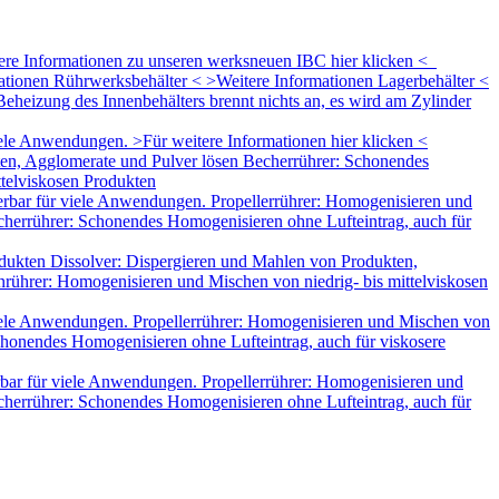
tere Informationen zu unseren werksneuen IBC hier klicken <
mationen Rührwerksbehälter < >Weitere Informationen Lagerbehälter <
eheizung des Innenbehälters brennt nichts an, es wird am Zylinder
le Anwendungen. >Für weitere Informationen hier klicken <
ten, Agglomerate und Pulver lösen Becherrührer: Schonendes
ttelviskosen Produkten
rbar für viele Anwendungen. Propellerrührer: Homogenisieren und
herrührer: Schonendes Homogenisieren ohne Lufteintrag, auch für
dukten Dissolver: Dispergieren und Mahlen von Produkten,
rührer: Homogenisieren und Mischen von niedrig- bis mittelviskosen
iele Anwendungen. Propellerrührer: Homogenisieren und Mischen von
honendes Homogenisieren ohne Lufteintrag, auch für viskosere
bar für viele Anwendungen. Propellerrührer: Homogenisieren und
herrührer: Schonendes Homogenisieren ohne Lufteintrag, auch für