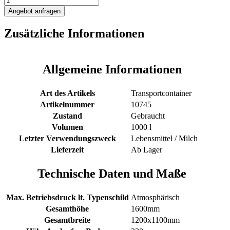
Transportcontainer
Angebot anfragen
Menge
Zusätzliche Informationen
Allgemeine Informationen
Art des Artikels
Transportcontainer
Artikelnummer
10745
Zustand
Gebraucht
Volumen
1000 l
Letzter Verwendungszweck
Lebensmittel / Milch
Lieferzeit
Ab Lager
Technische Daten und Maße
Max. Betriebsdruck lt. Typenschild
Atmosphärisch
Gesamthöhe
1600mm
Gesamtbreite
1200x1100mm