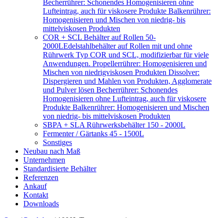
Becherrührer: Schonendes Homogenisieren ohne
Lufteintrag, auch für viskosere Produkte Balkenrührer:
Homogenisieren und Mischen von niedrig- bis
mittelviskosen Produkten
COR + SCL Behälter auf Rollen 50-
2000L
Edelstahlbehälter auf Rollen mit und ohne
Rührwerk Typ COR und SCL, modifizierbar für viele
Anwendungen. Propellerrührer: Homogenisieren und
Mischen von niedrigviskosen Produkten Dissolver:
Dispergieren und Mahlen von Produkten, Agglomerate
und Pulver lösen Becherrührer: Schonendes
Homogenisieren ohne Lufteintrag, auch für viskosere
Produkte Balkenrührer: Homogenisieren und Mischen
von niedrig- bis mittelviskosen Produkten
SBPA + SLA Rührwerksbehälter 150 - 2000L
Fermenter / Gärtanks 45 - 1500L
Sonstiges
Neubau nach Maß
Unternehmen
Standardisierte Behälter
Referenzen
Ankauf
Kontakt
Downloads