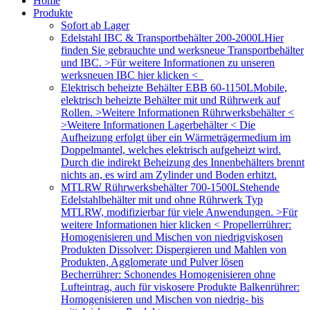
Home
Produkte
Sofort ab Lager
Edelstahl IBC & Transportbehälter 200-2000L
Hier
finden Sie gebrauchte und werksneue Transportbehälter
und IBC. >Für weitere Informationen zu unseren
werksneuen IBC hier klicken <
Elektrisch beheizte Behälter EBB 60-1150L
Mobile,
elektrisch beheizte Behälter mit und Rührwerk auf
Rollen. >Weitere Informationen Rührwerksbehälter <
>Weitere Informationen Lagerbehälter < Die
Aufheizung erfolgt über ein Wärmeträgermedium im
Doppelmantel, welches elektrisch aufgeheizt wird.
Durch die indirekt Beheizung des Innenbehälters brennt
nichts an, es wird am Zylinder und Boden erhitzt.
MTLRW Rührwerksbehälter 700-1500L
Stehende
Edelstahlbehälter mit und ohne Rührwerk Typ
MTLRW, modifizierbar für viele Anwendungen. >Für
weitere Informationen hier klicken < Propellerrührer:
Homogenisieren und Mischen von niedrigviskosen
Produkten Dissolver: Dispergieren und Mahlen von
Produkten, Agglomerate und Pulver lösen
Becherrührer: Schonendes Homogenisieren ohne
Lufteintrag, auch für viskosere Produkte Balkenrührer:
Homogenisieren und Mischen von niedrig- bis