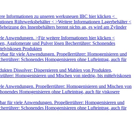
tere Informationen zu unseren werksneuen IBC hier klicken <
mationen Rührwerksbehälter < >Weitere Informationen Lagerbehälter <
eheizung des Innenbehälters brennt nichts an, es wird am Zylinder
le Anwendungen. >Für weitere Informationen hier klicken <
ten, Agglomerate und Pulver lösen Becherrührer: Schonendes
ttelviskosen Produkten
rbar für viele Anwendungen. Propellerrührer: Homogenisieren und
herrührer: Schonendes Homogenisieren ohne Lufteintrag, auch für
dukten Dissolver: Dispergieren und Mahlen von Produkten,
rührer: Homogenisieren und Mischen von niedrig- bis mittelviskosen
iele Anwendungen. Propellerrührer: Homogenisieren und Mischen von
honendes Homogenisieren ohne Lufteintrag, auch für viskosere
bar für viele Anwendungen. Propellerrührer: Homogenisieren und
herrührer: Schonendes Homogenisieren ohne Lufteintrag, auch für