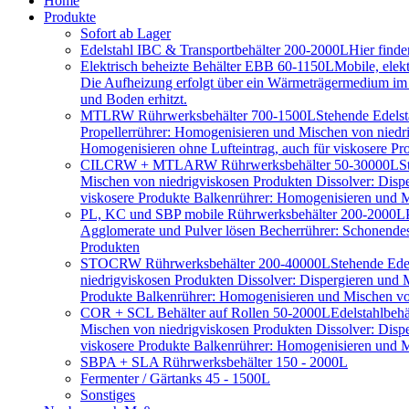
Home
Produkte
Sofort ab Lager
Edelstahl IBC & Transportbehälter 200-2000L
Hier find
Elektrisch beheizte Behälter EBB 60-1150L
Mobile, elek
Die Aufheizung erfolgt über ein Wärmeträgermedium im D
und Boden erhitzt.
MTLRW Rührwerksbehälter 700-1500L
Stehende Edelst
Propellerrührer: Homogenisieren und Mischen von niedr
Homogenisieren ohne Lufteintrag, auch für viskosere Pr
CILCRW + MTLARW Rührwerksbehälter 50-30000L
S
Mischen von niedrigviskosen Produkten Dissolver: Disp
viskosere Produkte Balkenrührer: Homogenisieren und Mi
PL, KC und SBP mobile Rührwerksbehälter 200-2000L
Agglomerate und Pulver lösen Becherrührer: Schonendes 
Produkten
STOCRW Rührwerksbehälter 200-40000L
Stehende Ede
niedrigviskosen Produkten Dissolver: Dispergieren und
Produkte Balkenrührer: Homogenisieren und Mischen von
COR + SCL Behälter auf Rollen 50-2000L
Edelstahlbeh
Mischen von niedrigviskosen Produkten Dissolver: Disp
viskosere Produkte Balkenrührer: Homogenisieren und Mi
SBPA + SLA Rührwerksbehälter 150 - 2000L
Fermenter / Gärtanks 45 - 1500L
Sonstiges