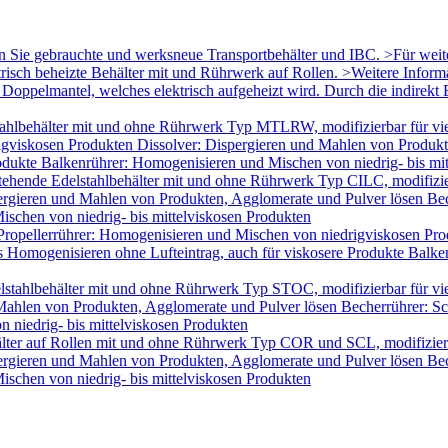
en Sie gebrauchte und werksneue Transportbehälter und IBC. >Für wei
trisch beheizte Behälter mit und Rührwerk auf Rollen. >Weitere Infor
oppelmantel, welches elektrisch aufgeheizt wird. Durch die indirekt B
ahlbehälter mit und ohne Rührwerk Typ MTLRW, modifizierbar für vie
igviskosen Produkten Dissolver: Dispergieren und Mahlen von Produk
odukte Balkenrührer: Homogenisieren und Mischen von niedrig- bis mi
tehende Edelstahlbehälter mit und ohne Rührwerk Typ CILC, modifizie
ergieren und Mahlen von Produkten, Agglomerate und Pulver lösen Bec
schen von niedrig- bis mittelviskosen Produkten
Propellerrührer: Homogenisieren und Mischen von niedrigviskosen Pro
Homogenisieren ohne Lufteintrag, auch für viskosere Produkte Balken
lstahlbehälter mit und ohne Rührwerk Typ STOC, modifizierbar für v
 Mahlen von Produkten, Agglomerate und Pulver lösen Becherrührer: Sc
 niedrig- bis mittelviskosen Produkten
älter auf Rollen mit und ohne Rührwerk Typ COR und SCL, modifizier
ergieren und Mahlen von Produkten, Agglomerate und Pulver lösen Bec
schen von niedrig- bis mittelviskosen Produkten