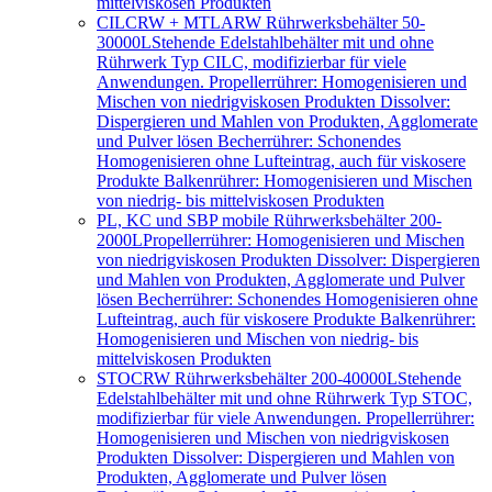
mittelviskosen Produkten
CILCRW + MTLARW Rührwerksbehälter 50-
30000L
Stehende Edelstahlbehälter mit und ohne
Rührwerk Typ CILC, modifizierbar für viele
Anwendungen. Propellerrührer: Homogenisieren und
Mischen von niedrigviskosen Produkten Dissolver:
Dispergieren und Mahlen von Produkten, Agglomerate
und Pulver lösen Becherrührer: Schonendes
Homogenisieren ohne Lufteintrag, auch für viskosere
Produkte Balkenrührer: Homogenisieren und Mischen
von niedrig- bis mittelviskosen Produkten
PL, KC und SBP mobile Rührwerksbehälter 200-
2000L
Propellerrührer: Homogenisieren und Mischen
von niedrigviskosen Produkten Dissolver: Dispergieren
und Mahlen von Produkten, Agglomerate und Pulver
lösen Becherrührer: Schonendes Homogenisieren ohne
Lufteintrag, auch für viskosere Produkte Balkenrührer:
Homogenisieren und Mischen von niedrig- bis
mittelviskosen Produkten
STOCRW Rührwerksbehälter 200-40000L
Stehende
Edelstahlbehälter mit und ohne Rührwerk Typ STOC,
modifizierbar für viele Anwendungen. Propellerrührer:
Homogenisieren und Mischen von niedrigviskosen
Produkten Dissolver: Dispergieren und Mahlen von
Produkten, Agglomerate und Pulver lösen