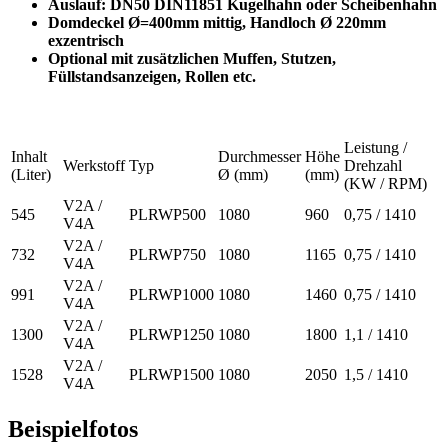
Auslauf: DN50 DIN11851 Kugelhahn oder Scheibenhahn
Domdeckel Ø=400mm mittig, Handloch Ø 220mm
exzentrisch
Optional mit zusätzlichen Muffen, Stutzen,
Füllstandsanzeigen, Rollen etc.
Leistung /
Inhalt
Durchmesser
Höhe
Werkstoff
Typ
Drehzahl
(Liter)
Ø (mm)
(mm)
(KW / RPM)
V2A /
545
PLRWP500
1080
960
0,75 / 1410
V4A
V2A /
732
PLRWP750
1080
1165
0,75 / 1410
V4A
V2A /
991
PLRWP1000
1080
1460
0,75 / 1410
V4A
V2A /
1300
PLRWP1250
1080
1800
1,1 / 1410
V4A
V2A /
1528
PLRWP1500
1080
2050
1,5 / 1410
V4A
Beispielfotos