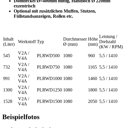
Domdeckel Ø=400mm mittig, Handloch Ø 220mm
exzentrisch
Optional mit zusätzlichen Muffen, Stutzen,
Füllstandsanzeigen, Rollen etc.
Leistung /
Inhalt
Durchmesser
Höhe
Werkstoff
Typ
Drehzahl
(Liter)
Ø (mm)
(mm)
(KW / RPM)
V2A /
545
PLRWD500
1080
960
5,5 / 1410
V4A
V2A /
732
PLRWD750
1080
1165
5,5 / 1410
V4A
V2A /
991
PLRWD1000
1080
1460
5,5 / 1410
V4A
V2A /
1300
PLRWD1250
1080
1800
5,5 / 1410
V4A
V2A /
1528
PLRWD1500
1080
2050
5,5 / 1410
V4A
Beispielfotos