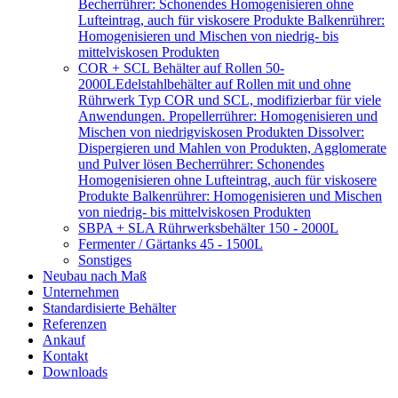
Becherrührer: Schonendes Homogenisieren ohne
Lufteintrag, auch für viskosere Produkte Balkenrührer:
Homogenisieren und Mischen von niedrig- bis
mittelviskosen Produkten
COR + SCL Behälter auf Rollen 50-
2000L
Edelstahlbehälter auf Rollen mit und ohne
Rührwerk Typ COR und SCL, modifizierbar für viele
Anwendungen. Propellerrührer: Homogenisieren und
Mischen von niedrigviskosen Produkten Dissolver:
Dispergieren und Mahlen von Produkten, Agglomerate
und Pulver lösen Becherrührer: Schonendes
Homogenisieren ohne Lufteintrag, auch für viskosere
Produkte Balkenrührer: Homogenisieren und Mischen
von niedrig- bis mittelviskosen Produkten
SBPA + SLA Rührwerksbehälter 150 - 2000L
Fermenter / Gärtanks 45 - 1500L
Sonstiges
Neubau nach Maß
Unternehmen
Standardisierte Behälter
Referenzen
Ankauf
Kontakt
Downloads