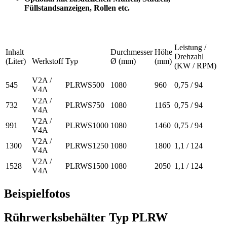
Füllstandsanzeigen, Rollen etc.
Leistung /
Inhalt
Durchmesser
Höhe
Drehzahl
(Liter)
Werkstoff
Typ
Ø (mm)
(mm)
(KW / RPM)
V2A /
545
PLRWS500
1080
960
0,75 / 94
V4A
V2A /
732
PLRWS750
1080
1165
0,75 / 94
V4A
V2A /
991
PLRWS1000
1080
1460
0,75 / 94
V4A
V2A /
1300
PLRWS1250
1080
1800
1,1 / 124
V4A
V2A /
1528
PLRWS1500
1080
2050
1,1 / 124
V4A
Beispielfotos
Rührwerksbehälter Typ PLRW