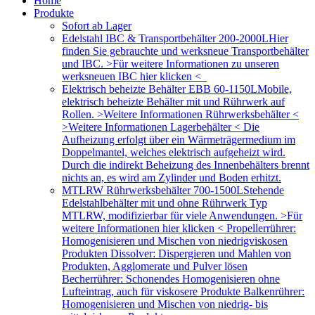
Home
Produkte
Sofort ab Lager
Edelstahl IBC & Transportbehälter 200-2000L
Hier
finden Sie gebrauchte und werksneue Transportbehälter
und IBC. >Für weitere Informationen zu unseren
werksneuen IBC hier klicken <
Elektrisch beheizte Behälter EBB 60-1150L
Mobile,
elektrisch beheizte Behälter mit und Rührwerk auf
Rollen. >Weitere Informationen Rührwerksbehälter <
>Weitere Informationen Lagerbehälter < Die
Aufheizung erfolgt über ein Wärmeträgermedium im
Doppelmantel, welches elektrisch aufgeheizt wird.
Durch die indirekt Beheizung des Innenbehälters brennt
nichts an, es wird am Zylinder und Boden erhitzt.
MTLRW Rührwerksbehälter 700-1500L
Stehende
Edelstahlbehälter mit und ohne Rührwerk Typ
MTLRW, modifizierbar für viele Anwendungen. >Für
weitere Informationen hier klicken < Propellerrührer:
Homogenisieren und Mischen von niedrigviskosen
Produkten Dissolver: Dispergieren und Mahlen von
Produkten, Agglomerate und Pulver lösen
Becherrührer: Schonendes Homogenisieren ohne
Lufteintrag, auch für viskosere Produkte Balkenrührer:
Homogenisieren und Mischen von niedrig- bis