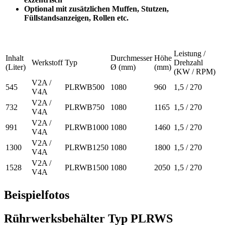
Optional mit zusätzlichen Muffen, Stutzen,
Füllstandsanzeigen, Rollen etc.
Leistung /
Inhalt
Durchmesser
Höhe
Werkstoff
Typ
Drehzahl
(Liter)
Ø (mm)
(mm)
(KW / RPM)
V2A /
545
PLRWB500
1080
960
1,5 / 270
V4A
V2A /
732
PLRWB750
1080
1165
1,5 / 270
V4A
V2A /
991
PLRWB1000
1080
1460
1,5 / 270
V4A
V2A /
1300
PLRWB1250
1080
1800
1,5 / 270
V4A
V2A /
1528
PLRWB1500
1080
2050
1,5 / 270
V4A
Beispielfotos
Rührwerksbehälter Typ PLRWS