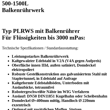
500-1500L
Balkenrührwerk
Typ PLRWS mit Balkenrührer
Für Flüssigkeiten bis 3000 mPas
:
Technische Spezfikationen / Standardausstattung:
Leistungsstarkes Balkenrührwerk
Kaltgewalzter Edelstahl in V2A (V4A gegen Aufpreis)
Oberfläche innen IIId, außen satiniert, Domdeckel
elektropoliert
Robuste Gestellkonstruktion aus galvanisiertem Stahl mit
Staplertunnel, in Edelstahl auf Anfrage
Kaltgeformte Edelstahlböden, Unterboden mit
Auslaufsicke, totraumfrei
Robotergeschweißte Nähte im WIG Verfahren
Auslauf: DN50 DIN11851 Kugelhahn oder Scheibenhahn
Domdeckel Ø=400mm mittig, Handloch Ø 220mm
exzentrisch
Optional mit zusätzlichen Muffen, Stutzen,