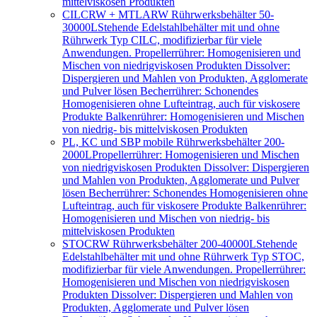
mittelviskosen Produkten
CILCRW + MTLARW Rührwerksbehälter 50-
30000L
Stehende Edelstahlbehälter mit und ohne
Rührwerk Typ CILC, modifizierbar für viele
Anwendungen. Propellerrührer: Homogenisieren und
Mischen von niedrigviskosen Produkten Dissolver:
Dispergieren und Mahlen von Produkten, Agglomerate
und Pulver lösen Becherrührer: Schonendes
Homogenisieren ohne Lufteintrag, auch für viskosere
Produkte Balkenrührer: Homogenisieren und Mischen
von niedrig- bis mittelviskosen Produkten
PL, KC und SBP mobile Rührwerksbehälter 200-
2000L
Propellerrührer: Homogenisieren und Mischen
von niedrigviskosen Produkten Dissolver: Dispergieren
und Mahlen von Produkten, Agglomerate und Pulver
lösen Becherrührer: Schonendes Homogenisieren ohne
Lufteintrag, auch für viskosere Produkte Balkenrührer:
Homogenisieren und Mischen von niedrig- bis
mittelviskosen Produkten
STOCRW Rührwerksbehälter 200-40000L
Stehende
Edelstahlbehälter mit und ohne Rührwerk Typ STOC,
modifizierbar für viele Anwendungen. Propellerrührer:
Homogenisieren und Mischen von niedrigviskosen
Produkten Dissolver: Dispergieren und Mahlen von
Produkten, Agglomerate und Pulver lösen