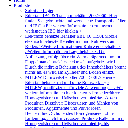
Home
Produkte
Sofort ab Lager
Edelstahl IBC & Transportbehälter 200-2000L
Hier
finden Sie gebrauchte und werksneue Transportbehälter
und IBC. >Für weitere Informationen zu unseren
werksneuen IBC hier klicken <
Elektrisch beheizte Behälter EBB 60-1150L
Mobile,
elektrisch beheizte Behälter mit und Rührwerk auf
Rollen. >Weitere Informationen Rührwerksbehälter <
>Weitere Informationen Lagerbehälter < Die
Aufheizung erfolgt über ein Wärmeträgermedium im
Doppelmantel, welches elektrisch aufgeheizt wird.
Durch die indirekt Beheizung des Innenbehälters brennt
nichts an, es wird am Zylinder und Boden erhitzt.
MTLRW Rührwerksbehälter 700-1500L
Stehende
Edelstahlbehälter mit und ohne Rührwerk Typ
MTLRW, modifizierbar für viele Anwendungen. >Für
weitere Informationen hier klicken < Propellerrührer:
Homogenisieren und Mischen von niedrigviskosen
Produkten Dissolver: Dispergieren und Mahlen von
Produkten, Agglomerate und Pulver lösen
Becherrührer: Schonendes Homogenisieren ohne
Lufteintrag, auch für viskosere Produkte Balkenrührer:
Homogenisieren und Mischen von niedrig- bis