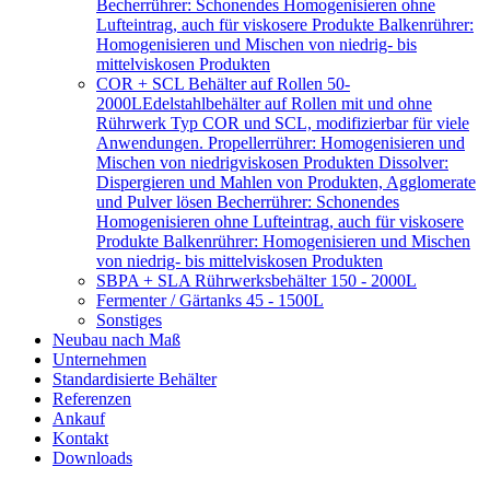
Becherrührer: Schonendes Homogenisieren ohne
Lufteintrag, auch für viskosere Produkte Balkenrührer:
Homogenisieren und Mischen von niedrig- bis
mittelviskosen Produkten
COR + SCL Behälter auf Rollen 50-
2000L
Edelstahlbehälter auf Rollen mit und ohne
Rührwerk Typ COR und SCL, modifizierbar für viele
Anwendungen. Propellerrührer: Homogenisieren und
Mischen von niedrigviskosen Produkten Dissolver:
Dispergieren und Mahlen von Produkten, Agglomerate
und Pulver lösen Becherrührer: Schonendes
Homogenisieren ohne Lufteintrag, auch für viskosere
Produkte Balkenrührer: Homogenisieren und Mischen
von niedrig- bis mittelviskosen Produkten
SBPA + SLA Rührwerksbehälter 150 - 2000L
Fermenter / Gärtanks 45 - 1500L
Sonstiges
Neubau nach Maß
Unternehmen
Standardisierte Behälter
Referenzen
Ankauf
Kontakt
Downloads