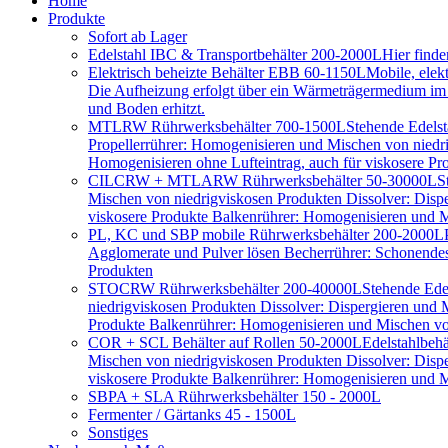
Home
Produkte
Sofort ab Lager
Edelstahl IBC & Transportbehälter 200-2000L
Hier find
Elektrisch beheizte Behälter EBB 60-1150L
Mobile, elek
Die Aufheizung erfolgt über ein Wärmeträgermedium im D
und Boden erhitzt.
MTLRW Rührwerksbehälter 700-1500L
Stehende Edelst
Propellerrührer: Homogenisieren und Mischen von niedr
Homogenisieren ohne Lufteintrag, auch für viskosere Pr
CILCRW + MTLARW Rührwerksbehälter 50-30000L
S
Mischen von niedrigviskosen Produkten Dissolver: Disp
viskosere Produkte Balkenrührer: Homogenisieren und Mi
PL, KC und SBP mobile Rührwerksbehälter 200-2000L
Agglomerate und Pulver lösen Becherrührer: Schonendes 
Produkten
STOCRW Rührwerksbehälter 200-40000L
Stehende Ede
niedrigviskosen Produkten Dissolver: Dispergieren und
Produkte Balkenrührer: Homogenisieren und Mischen von
COR + SCL Behälter auf Rollen 50-2000L
Edelstahlbeh
Mischen von niedrigviskosen Produkten Dissolver: Disp
viskosere Produkte Balkenrührer: Homogenisieren und Mi
SBPA + SLA Rührwerksbehälter 150 - 2000L
Fermenter / Gärtanks 45 - 1500L
Sonstiges