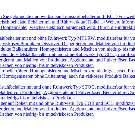
en Sie gebrauchte und werksneue Transportbehälter und IBC. >Für wei
trisch beheizte Behälter mit und Rührwerk auf Rollen. >Weitere Infor
oppelmantel, welches elektrisch aufgeheizt wird. Durch die indirekt B
ahlbehälter mit und ohne Rührwerk Typ MTLRW, modifizierbar für vie
igviskosen Produkten Dissolver: Dispergieren und Mahlen von Produk
odukte Balkenrührer: Homogenisieren und Mischen von niedrig- bis mi
tehende Edelstahlbehälter mit und ohne Rührwerk Typ CILC, modifizie
ergieren und Mahlen von Produkten, Agglomerate und Pulver lösen Bec
schen von niedrig- bis mittelviskosen Produkten
Propellerrührer: Homogenisieren und Mischen von niedrigviskosen Pro
Homogenisieren ohne Lufteintrag, auch für viskosere Produkte Balken
lstahlbehälter mit und ohne Rührwerk Typ STOC, modifizierbar für v
 Mahlen von Produkten, Agglomerate und Pulver lösen Becherrührer: Sc
 niedrig- bis mittelviskosen Produkten
älter auf Rollen mit und ohne Rührwerk Typ COR und SCL, modifizier
ergieren und Mahlen von Produkten, Agglomerate und Pulver lösen Bec
schen von niedrig- bis mittelviskosen Produkten