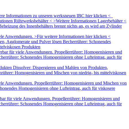
tere Informationen zu unseren werksneuen IBC hier klicken <
mationen Rührwerksbehälter < >Weitere Informationen Lagerbehälter <
eheizung des Innenbehälters brennt nichts an, es wird am Zylinder
le Anwendungen. >Für weitere Informationen hier klicken <
ten, Agglomerate und Pulver lösen Becherrührer: Schonendes
ttelviskosen Produkten
rbar für viele Anwendungen. Propellerrührer: Homogenisieren und
herrührer: Schonendes Homogenisieren ohne Lufteintrag, auch für
dukten Dissolver: Dispergieren und Mahlen von Produkten,
rührer: Homogenisieren und Mischen von niedrig- bis mittelviskosen
iele Anwendungen. Propellerrührer: Homogenisieren und Mischen von
honendes Homogenisieren ohne Lufteintrag, auch für viskosere
bar für viele Anwendungen. Propellerrührer: Homogenisieren und
herrührer: Schonendes Homogenisieren ohne Lufteintrag, auch für