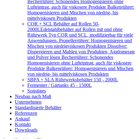
Becherrührer: Schonendes Homogenisieren ohne
Lufteintrag, auch für viskosere Produkte Balkenrührer:
Homogenisieren und Mischen von niedrig- bis
mittelviskosen Produkten
COR + SCL Behälter auf Rollen 50-
2000L
Edelstahlbehälter auf Rollen mit und ohne
Rührwerk Typ COR und SCL, modifizierbar für viele
Anwendungen. Propellerrührer: Homogenisieren und
Mischen von niedrigviskosen Produkten Dissolver:
Dispergieren und Mahlen von Produkten, Agglomerate
und Pulver lösen Becherrührer: Schonendes
Homogenisieren ohne Lufteintrag, auch für viskosere
Produkte Balkenrührer: Homogenisieren und Mischen
von niedrig- bis mittelviskosen Produkten
SBPA + SLA Rührwerksbehälter 150 - 2000L
Fermenter / Gärtanks 45 - 1500L
Sonstiges
Neubau nach Maß
Unternehmen
Standardisierte Behälter
Referenzen
Ankauf
Kontakt
Downloads