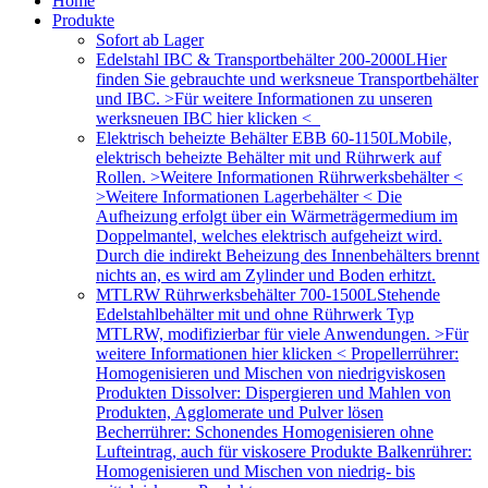
Home
Produkte
Sofort ab Lager
Edelstahl IBC & Transportbehälter 200-2000L
Hier
finden Sie gebrauchte und werksneue Transportbehälter
und IBC. >Für weitere Informationen zu unseren
werksneuen IBC hier klicken <
Elektrisch beheizte Behälter EBB 60-1150L
Mobile,
elektrisch beheizte Behälter mit und Rührwerk auf
Rollen. >Weitere Informationen Rührwerksbehälter <
>Weitere Informationen Lagerbehälter < Die
Aufheizung erfolgt über ein Wärmeträgermedium im
Doppelmantel, welches elektrisch aufgeheizt wird.
Durch die indirekt Beheizung des Innenbehälters brennt
nichts an, es wird am Zylinder und Boden erhitzt.
MTLRW Rührwerksbehälter 700-1500L
Stehende
Edelstahlbehälter mit und ohne Rührwerk Typ
MTLRW, modifizierbar für viele Anwendungen. >Für
weitere Informationen hier klicken < Propellerrührer:
Homogenisieren und Mischen von niedrigviskosen
Produkten Dissolver: Dispergieren und Mahlen von
Produkten, Agglomerate und Pulver lösen
Becherrührer: Schonendes Homogenisieren ohne
Lufteintrag, auch für viskosere Produkte Balkenrührer:
Homogenisieren und Mischen von niedrig- bis