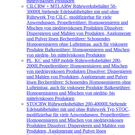
mittelviskosen Produkten
CILCRW + MTLARW Rührwerksbehälter 50-
30000L
Stehende Edelstahlbehälter mit und ohne
Rührwerk Typ CILC, modifizierbar für viele
Anwendungen. Propellerrührer: Homogenisieren und
Mischen von niedrigviskosen Produkten Dissolver:
Dispergieren und Mahlen von Produkten, Agglomerate
und Pulver lösen Becherrührer: Schonendes
Homogenisieren ohne Lufteintrag, auch für viskosere
Produkte Balkenrührer: Homogenisieren und Mischen
von niedrig- bis mittelviskosen Produkten
PL, KC und SBP mobile Rührwerksbehälter 200-
2000L
Propellerrührer: Homogenisieren und Mischen
von niedrigviskosen Produkten Dissolver: Dispergieren
und Mahlen von Produkten, Agglomerate und Pulver
lösen Becherrührer: Schonendes Homogenisieren ohne
Lufteintrag, auch für viskosere Produkte Balkenrührer:
Homogenisieren und Mischen von niedrig- bis
mittelviskosen Produkten
STOCRW Rührwerksbehälter 200-40000L
Stehende
Edelstahlbehälter mit und ohne Rührwerk Typ STOC,
modifizierbar für viele Anwendungen. Propellerrührer:
Homogenisieren und Mischen von niedrigviskosen
Produkten Dissolver: Dispergieren und Mahlen von
Produkten, Agglomerate und Pulver lösen