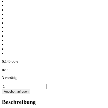
6.145,00
€
netto
3 vorrätig
904L
Edelstahl
Angebot anfragen
Rührwerksbehälter
mit
Beschreibung
Balkenrührwerk
Menge