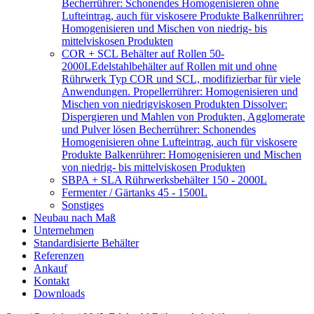
Becherrührer: Schonendes Homogenisieren ohne
Lufteintrag, auch für viskosere Produkte Balkenrührer:
Homogenisieren und Mischen von niedrig- bis
mittelviskosen Produkten
COR + SCL Behälter auf Rollen 50-
2000L
Edelstahlbehälter auf Rollen mit und ohne
Rührwerk Typ COR und SCL, modifizierbar für viele
Anwendungen. Propellerrührer: Homogenisieren und
Mischen von niedrigviskosen Produkten Dissolver:
Dispergieren und Mahlen von Produkten, Agglomerate
und Pulver lösen Becherrührer: Schonendes
Homogenisieren ohne Lufteintrag, auch für viskosere
Produkte Balkenrührer: Homogenisieren und Mischen
von niedrig- bis mittelviskosen Produkten
SBPA + SLA Rührwerksbehälter 150 - 2000L
Fermenter / Gärtanks 45 - 1500L
Sonstiges
Neubau nach Maß
Unternehmen
Standardisierte Behälter
Referenzen
Ankauf
Kontakt
Downloads