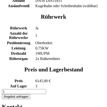
Auslauf
DN50 DIN11851
Auslaufventil
Kugelhahn oder Scheibenhahn (wählbar)
Rührwerk
Rührwerk
Ja
Anzahl der
1
Rührwerke
Positionierung
Oberboden
Leistung
0,75KW
Drehzahl
190UPM
Rührorgan
2x Balkenrührer
Preis und Lagerbestand
Preis
6145,00 €
Auf Lager
3
904L
Edelstahl
Angebot anfragen
Rührwerksbehälter
mit
Kontakt