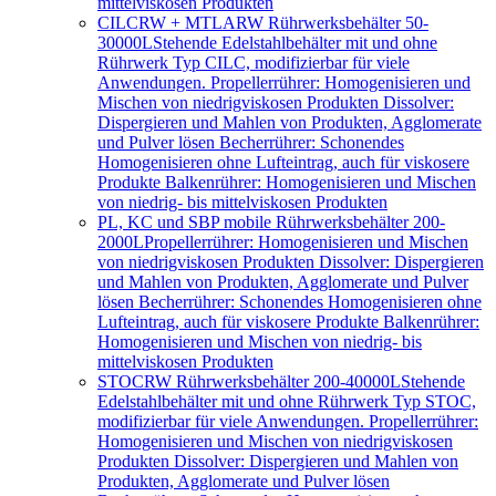
mittelviskosen Produkten
CILCRW + MTLARW Rührwerksbehälter 50-
30000L
Stehende Edelstahlbehälter mit und ohne
Rührwerk Typ CILC, modifizierbar für viele
Anwendungen. Propellerrührer: Homogenisieren und
Mischen von niedrigviskosen Produkten Dissolver:
Dispergieren und Mahlen von Produkten, Agglomerate
und Pulver lösen Becherrührer: Schonendes
Homogenisieren ohne Lufteintrag, auch für viskosere
Produkte Balkenrührer: Homogenisieren und Mischen
von niedrig- bis mittelviskosen Produkten
PL, KC und SBP mobile Rührwerksbehälter 200-
2000L
Propellerrührer: Homogenisieren und Mischen
von niedrigviskosen Produkten Dissolver: Dispergieren
und Mahlen von Produkten, Agglomerate und Pulver
lösen Becherrührer: Schonendes Homogenisieren ohne
Lufteintrag, auch für viskosere Produkte Balkenrührer:
Homogenisieren und Mischen von niedrig- bis
mittelviskosen Produkten
STOCRW Rührwerksbehälter 200-40000L
Stehende
Edelstahlbehälter mit und ohne Rührwerk Typ STOC,
modifizierbar für viele Anwendungen. Propellerrührer:
Homogenisieren und Mischen von niedrigviskosen
Produkten Dissolver: Dispergieren und Mahlen von
Produkten, Agglomerate und Pulver lösen