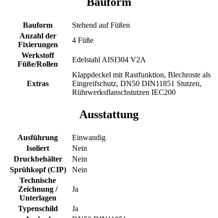
Bauform
Bauform
Stehend auf Füßen
Anzahl der
4 Füße
Fixierungen
Werkstoff
Edelstahl AISI304 V2A
Füße/Rollen
Klappdeckel mit Rastfunktion, Blechroste als
Extras
Eingreifschutz, DN50 DIN11851 Stutzen,
Rührwerksflanschstutzen IEC200
Ausstattung
Ausführung
Einwandig
Isoliert
Nein
Druckbehälter
Nein
Sprühkopf (CIP)
Nein
Technische
Zeichnung /
Ja
Unterlagen
Typenschild
Ja