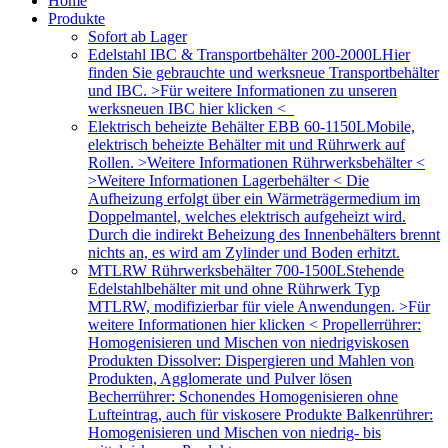
Home
Produkte
Sofort ab Lager
Edelstahl IBC & Transportbehälter 200-2000L
Hier
finden Sie gebrauchte und werksneue Transportbehälter
und IBC. >Für weitere Informationen zu unseren
werksneuen IBC hier klicken <
Elektrisch beheizte Behälter EBB 60-1150L
Mobile,
elektrisch beheizte Behälter mit und Rührwerk auf
Rollen. >Weitere Informationen Rührwerksbehälter <
>Weitere Informationen Lagerbehälter < Die
Aufheizung erfolgt über ein Wärmeträgermedium im
Doppelmantel, welches elektrisch aufgeheizt wird.
Durch die indirekt Beheizung des Innenbehälters brennt
nichts an, es wird am Zylinder und Boden erhitzt.
MTLRW Rührwerksbehälter 700-1500L
Stehende
Edelstahlbehälter mit und ohne Rührwerk Typ
MTLRW, modifizierbar für viele Anwendungen. >Für
weitere Informationen hier klicken < Propellerrührer:
Homogenisieren und Mischen von niedrigviskosen
Produkten Dissolver: Dispergieren und Mahlen von
Produkten, Agglomerate und Pulver lösen
Becherrührer: Schonendes Homogenisieren ohne
Lufteintrag, auch für viskosere Produkte Balkenrührer:
Homogenisieren und Mischen von niedrig- bis