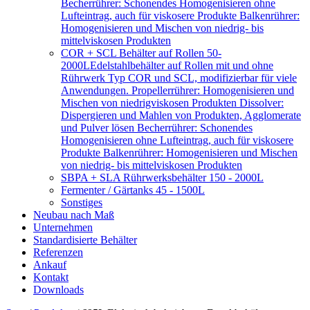
Becherrührer: Schonendes Homogenisieren ohne
Lufteintrag, auch für viskosere Produkte Balkenrührer:
Homogenisieren und Mischen von niedrig- bis
mittelviskosen Produkten
COR + SCL Behälter auf Rollen 50-
2000L
Edelstahlbehälter auf Rollen mit und ohne
Rührwerk Typ COR und SCL, modifizierbar für viele
Anwendungen. Propellerrührer: Homogenisieren und
Mischen von niedrigviskosen Produkten Dissolver:
Dispergieren und Mahlen von Produkten, Agglomerate
und Pulver lösen Becherrührer: Schonendes
Homogenisieren ohne Lufteintrag, auch für viskosere
Produkte Balkenrührer: Homogenisieren und Mischen
von niedrig- bis mittelviskosen Produkten
SBPA + SLA Rührwerksbehälter 150 - 2000L
Fermenter / Gärtanks 45 - 1500L
Sonstiges
Neubau nach Maß
Unternehmen
Standardisierte Behälter
Referenzen
Ankauf
Kontakt
Downloads