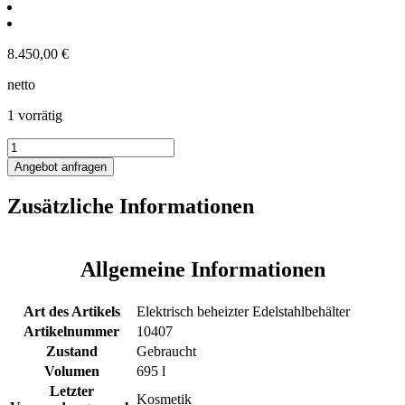
8.450,00
€
netto
1 vorrätig
695L
Elektrisch
Angebot anfragen
beheizbarer
Druckbehälter
Zusätzliche Informationen
Menge
Allgemeine Informationen
Art des Artikels
Elektrisch beheizter Edelstahlbehälter
Artikelnummer
10407
Zustand
Gebraucht
Volumen
695 l
Letzter
Kosmetik