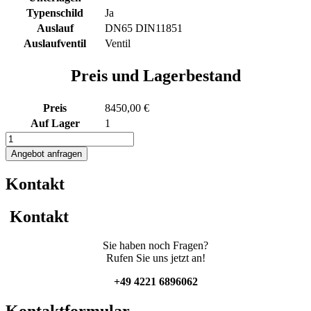
Typenschild
Ja
Auslauf
DN65 DIN11851
Auslaufventil
Ventil
Preis und Lagerbestand
Preis
8450,00 €
Auf Lager
1
695L
Elektrisch
Angebot anfragen
beheizbarer
Druckbehälter
Kontakt
Menge
Kontakt
Sie haben noch Fragen?
Rufen Sie uns jetzt an!
+49 4221 6896062