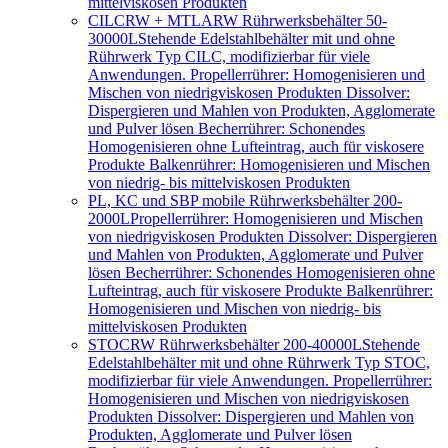
mittelviskosen Produkten
CILCRW + MTLARW Rührwerksbehälter 50-
30000L
Stehende Edelstahlbehälter mit und ohne
Rührwerk Typ CILC, modifizierbar für viele
Anwendungen. Propellerrührer: Homogenisieren und
Mischen von niedrigviskosen Produkten Dissolver:
Dispergieren und Mahlen von Produkten, Agglomerate
und Pulver lösen Becherrührer: Schonendes
Homogenisieren ohne Lufteintrag, auch für viskosere
Produkte Balkenrührer: Homogenisieren und Mischen
von niedrig- bis mittelviskosen Produkten
PL, KC und SBP mobile Rührwerksbehälter 200-
2000L
Propellerrührer: Homogenisieren und Mischen
von niedrigviskosen Produkten Dissolver: Dispergieren
und Mahlen von Produkten, Agglomerate und Pulver
lösen Becherrührer: Schonendes Homogenisieren ohne
Lufteintrag, auch für viskosere Produkte Balkenrührer:
Homogenisieren und Mischen von niedrig- bis
mittelviskosen Produkten
STOCRW Rührwerksbehälter 200-40000L
Stehende
Edelstahlbehälter mit und ohne Rührwerk Typ STOC,
modifizierbar für viele Anwendungen. Propellerrührer:
Homogenisieren und Mischen von niedrigviskosen
Produkten Dissolver: Dispergieren und Mahlen von
Produkten, Agglomerate und Pulver lösen