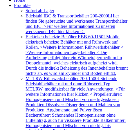
Home
Produkte
Sofort ab Lager
Edelstahl IBC & Transportbehälter 200-2000L
Hier
finden Sie gebrauchte und werksneue Transportbehälter
und IBC. >Für weitere Informationen zu unseren
werksneuen IBC hier klicken <
Elektrisch beheizte Behälter EBB 60-1150L
Mobile,
elektrisch beheizte Behälter mit und Rührwerk auf
Rollen. >Weitere Informationen Rührwerksbehälter <
>Weitere Informationen Lagerbehälter < Die
Aufheizung erfolgt über ein Wärmeträgermedium im
Doppelmantel, welches elektrisch aufgeheizt wird.
Durch die indirekt Beheizung des Innenbehälters brennt
nichts an, es wird am Zylinder und Boden erhitzt.
MTLRW Rührwerksbehälter 700-1500L
Stehende
Edelstahlbehälter mit und ohne Rührwerk Typ
MTLRW, modifizierbar für viele Anwendungen. >Für
weitere Informationen hier klicken < Propellerrührer:
Homogenisieren und Mischen von niedrigviskosen
Produkten Dissolver: Dispergieren und Mahlen von
Produkten, Agglomerate und Pulver lösen
Becherrührer: Schonendes Homogenisieren ohne
Lufteintrag, auch für viskosere Produkte Balkenrührer:
Homogenisieren und Mischen von niedrig- bis