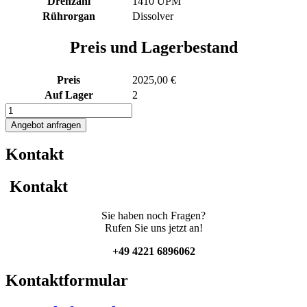
Drehzahl
1410 UPM
Rührorgan
Dissolver
Preis und Lagerbestand
Preis
2025,00 €
Auf Lager
2
57L
Edelstahl
Angebot anfragen
Rührwerksbehälter
mit
Kontakt
Dissolver
Menge
Kontakt
Sie haben noch Fragen?
Rufen Sie uns jetzt an!
+49 4221 6896062
Kontaktformular