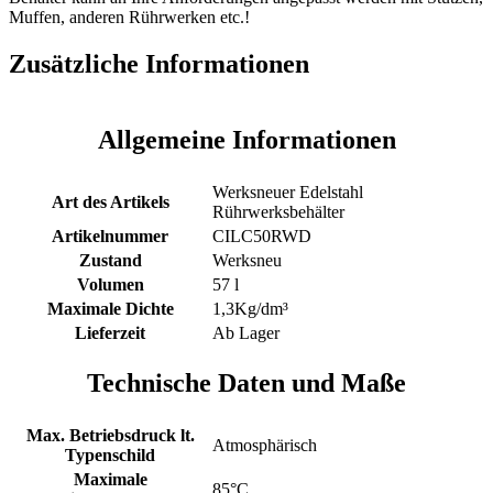
Muffen, anderen Rührwerken etc.!
Zusätzliche Informationen
Allgemeine Informationen
Werksneuer Edelstahl
Art des Artikels
Rührwerksbehälter
Artikelnummer
CILC50RWD
Zustand
Werksneu
Volumen
57 l
Maximale Dichte
1,3Kg/dm³
Lieferzeit
Ab Lager
Technische Daten und Maße
Max. Betriebsdruck lt.
Atmosphärisch
Typenschild
Maximale
85°C