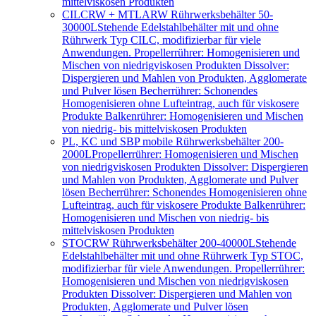
mittelviskosen Produkten
CILCRW + MTLARW Rührwerksbehälter 50-
30000L
Stehende Edelstahlbehälter mit und ohne
Rührwerk Typ CILC, modifizierbar für viele
Anwendungen. Propellerrührer: Homogenisieren und
Mischen von niedrigviskosen Produkten Dissolver:
Dispergieren und Mahlen von Produkten, Agglomerate
und Pulver lösen Becherrührer: Schonendes
Homogenisieren ohne Lufteintrag, auch für viskosere
Produkte Balkenrührer: Homogenisieren und Mischen
von niedrig- bis mittelviskosen Produkten
PL, KC und SBP mobile Rührwerksbehälter 200-
2000L
Propellerrührer: Homogenisieren und Mischen
von niedrigviskosen Produkten Dissolver: Dispergieren
und Mahlen von Produkten, Agglomerate und Pulver
lösen Becherrührer: Schonendes Homogenisieren ohne
Lufteintrag, auch für viskosere Produkte Balkenrührer:
Homogenisieren und Mischen von niedrig- bis
mittelviskosen Produkten
STOCRW Rührwerksbehälter 200-40000L
Stehende
Edelstahlbehälter mit und ohne Rührwerk Typ STOC,
modifizierbar für viele Anwendungen. Propellerrührer:
Homogenisieren und Mischen von niedrigviskosen
Produkten Dissolver: Dispergieren und Mahlen von
Produkten, Agglomerate und Pulver lösen