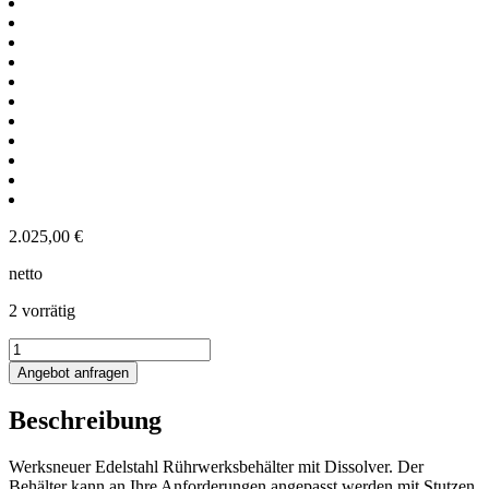
2.025,00
€
netto
2 vorrätig
57L
Edelstahl
Angebot anfragen
Rührwerksbehälter
mit
Beschreibung
Dissolver
Menge
Werksneuer Edelstahl Rührwerksbehälter mit Dissolver. Der
Behälter kann an Ihre Anforderungen angepasst werden mit Stutzen,