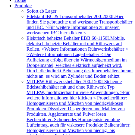
Home
Produkte
Sofort ab Lager
Edelstahl IBC & Transportbehälter 200-2000L
Hier
finden Sie gebrauchte und werksneue Transportbehälter
und IBC. >Für weitere Informationen zu unseren
werksneuen IBC hier klicken <
Elektrisch beheizte Behälter EBB 60-1150L
Mobile,
elektrisch beheizte Behälter mit und Rührwerk auf
Rollen. >Weitere Informationen Rührwerksbehälter <
>Weitere Informationen Lagerbehälter < Die
Aufheizung erfolgt über ein Wärmeträgermedium im
Doppelmantel, welches elektrisch aufgeheizt wird.
Durch die indirekt Beheizung des Innenbehälters brennt
nichts an, es wird am Zylinder und Boden erhitzt.
MTLRW Rührwerksbehälter 700-1500L
Stehende
Edelstahlbehälter mit und ohne Rührwerk Typ
MTLRW, modifizierbar für viele Anwendungen. >Für
weitere Informationen hier klicken < Propellerrührer:
Homogenisieren und Mischen von niedrigviskosen
Produkten Dissolver: Dispergieren und Mahlen von
Produkten, Agglomerate und Pulver lösen
Becherrührer: Schonendes Homogenisieren ohne
Lufteintrag, auch für viskosere Produkte Balkenrührer:
Homogenisieren und Mischen von niedrig- bis