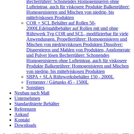
Becherrührer: Schonendes Homogenisieren ohne
Lufteintrag, auch für viskosere Produkte Balkenrührer:
Homogenisieren und Mischen von niedrig- bis
mittelviskosen Produkten
COR + SCL Behälter auf Rollen 50-
2000L
Edelstahlbehälter auf Rollen mit und ohne
Rührwerk Typ COR und SCL, modifizierbar für viele
Anwendungen. Propellerrührer: Homogenisieren und
Mischen von niedrigviskosen Produkten Dissolver:
Dispergieren und Mahlen von Produkten, Agglomerate
und Pulver lösen Becherrührer: Schonendes
Homogenisieren ohne Lufteintrag, auch für viskosere
Produkte Balkenrührer: Homogenisieren und Mischen
von niedrig- bis mittelviskosen Produkten
SBPA + SLA Rührwerksbehälter 150 - 2000L
Fermenter / Gärtanks 45 - 1500L
Sonstiges
Neubau nach Maß
Unternehmen
Standardisierte Behälter
Referenzen
Ankauf
Kontakt
Downloads