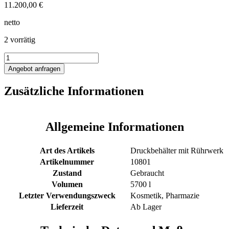
11.200,00
€
netto
2 vorrätig
5700L
Druckbehälter
Angebot anfragen
mit
Propellerrührwerk
Zusätzliche Informationen
Menge
Allgemeine Informationen
Art des Artikels
Druckbehälter mit Rührwerk
Artikelnummer
10801
Zustand
Gebraucht
Volumen
5700 l
Letzter Verwendungszweck
Kosmetik, Pharmazie
Lieferzeit
Ab Lager