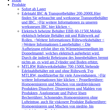
Home
Produkte
Sofort ab Lager
Edelstahl IBC & Transportbehälter 200-2000L
Hier
finden Sie gebrauchte und werksneue Transportbehälter
und IBC. >Für weitere Informationen zu unseren
werksneuen IBC hier klicken <
Elektrisch beheizte Behälter EBB 60-1150L
Mobile,
elektrisch beheizte Behälter mit und Rührwerk auf
Rollen. >Weitere Informationen Rührwerksbehälter <
>Weitere Informationen Lagerbehälter < Die
Aufheizung erfolgt über ein Wärmeträgermedium im
Doppelmantel, welches elektrisch aufgeheizt wird.
Durch die indirekt Beheizung des Innenbehälters brennt
nichts an, es wird am Zylinder und Boden erhitzt.
MTLRW Rührwerksbehälter 700-1500L
Stehende
Edelstahlbehälter mit und ohne Rührwerk Typ
MTLRW, modifizierbar für viele Anwendungen. >Für
weitere Informationen hier klicken < Propellerrührer:
Homogenisieren und Mischen von niedrigviskosen
Produkten Dissolver: Dispergieren und Mahlen von
Produkten, Agglomerate und Pulver lösen
Becherrührer: Schonendes Homogenisieren ohne
Lufteintrag, auch für viskosere Produkte Balkenrührer:
Homogenisieren und Mischen von niedrig- bis