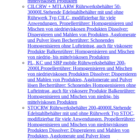
mittelviskosen Produkten
CILCRW + MTLARW Rührwerksbehälter 50-
30000L
Stehende Edelstahlbehälter mit und ohne
Rührwerk Typ CILC, modifizierbar für viele
Anwendungen. Propellerrührer: Homogenisieren und
Mischen von niedrigviskosen Produkten Dissolver:
Dispergieren und Mahlen von Produkten, Agglomerate
und Pulver lösen Becherrührer: Schonendes
Homogenisieren ohne Lufteintrag, auch für viskosere
Produkte Balkenrührer: Homogenisieren und Mischen
von niedrig- bis mittelviskosen Produkten
PL, KC und SBP mobile Rührwerksbehälter 200-
2000L
Propellerrührer: Homogenisieren und Mischen
von niedrigviskosen Produkten Dissolver: Dispergieren
und Mahlen von Produkten, Agglomerate und Pulver
lösen Becherrührer: Schonendes Homogenisieren ohne
Lufteintrag, auch für viskosere Produkte Balkenrührer:
Homogenisieren und Mischen von niedrig- bis
mittelviskosen Produkten
STOCRW Rührwerksbehälter 200-40000L
Stehende
Edelstahlbehälter mit und ohne Rührwerk Typ STOC,
modifizierbar für viele Anwendungen. Propellerrührer:
Homogenisieren und Mischen von niedrigviskosen
Produkten Dissolver: Dispergieren und Mahlen von
Produkten, Agglomerate und Pulver lösen