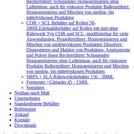
Becherrührer: Schonendes Homogenisieren ohne
Lufteintrag, auch für viskosere Produkte Balkenrührer:
Homogenisieren und Mischen von niedrig- bis
mittelviskosen Produkten
COR + SCL Behälter auf Rollen 50-
2000L
Edelstahlbehälter auf Rollen mit und ohne
Rührwerk Typ COR und SCL, modifizierbar für viele
Anwendungen. Propellerrührer: Homogenisieren und
Mischen von niedrigviskosen Produkten Dissolver:
Dispergieren und Mahlen von Produkten, Agglomerate
und Pulver lösen Becherrührer: Schonendes
Homogenisieren ohne Lufteintrag, auch für viskosere
Produkte Balkenrührer: Homogenisieren und Mischen
von niedrig- bis mittelviskosen Produkten
SBPA + SLA Rührwerksbehälter 150 - 2000L
Fermenter / Gärtanks 45 - 1500L
Sonstiges
Neubau nach Maß
Unternehmen
Standardisierte Behälter
Referenzen
Ankauf
Kontakt
Downloads