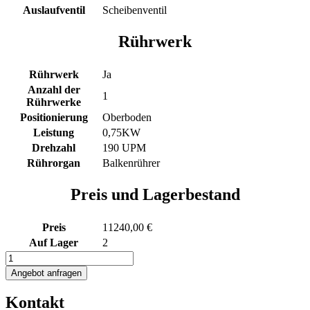
Auslaufventil
Scheibenventil
Rührwerk
Rührwerk
Ja
Anzahl der
1
Rührwerke
Positionierung
Oberboden
Leistung
0,75KW
Drehzahl
190 UPM
Rührorgan
Balkenrührer
Preis und Lagerbestand
Preis
11240,00 €
Auf Lager
2
545L
Elektrisch
Angebot anfragen
beheizter
Rührwerksbehälter
Kontakt
mit