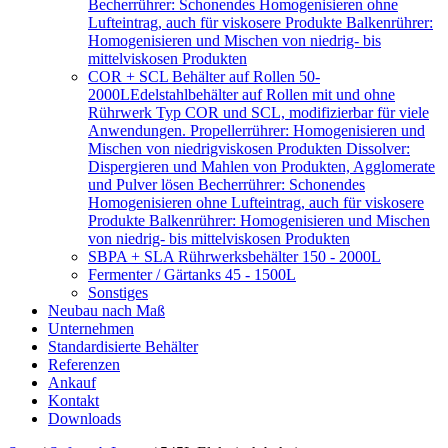
Becherrührer: Schonendes Homogenisieren ohne
Lufteintrag, auch für viskosere Produkte Balkenrührer:
Homogenisieren und Mischen von niedrig- bis
mittelviskosen Produkten
COR + SCL Behälter auf Rollen 50-
2000L
Edelstahlbehälter auf Rollen mit und ohne
Rührwerk Typ COR und SCL, modifizierbar für viele
Anwendungen. Propellerrührer: Homogenisieren und
Mischen von niedrigviskosen Produkten Dissolver:
Dispergieren und Mahlen von Produkten, Agglomerate
und Pulver lösen Becherrührer: Schonendes
Homogenisieren ohne Lufteintrag, auch für viskosere
Produkte Balkenrührer: Homogenisieren und Mischen
von niedrig- bis mittelviskosen Produkten
SBPA + SLA Rührwerksbehälter 150 - 2000L
Fermenter / Gärtanks 45 - 1500L
Sonstiges
Neubau nach Maß
Unternehmen
Standardisierte Behälter
Referenzen
Ankauf
Kontakt
Downloads