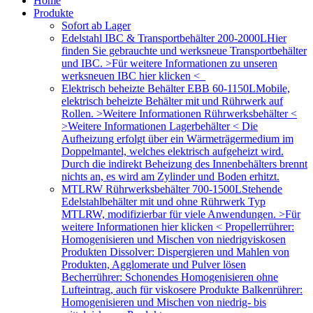
Home
Produkte
Sofort ab Lager
Edelstahl IBC & Transportbehälter 200-2000L
Hier
finden Sie gebrauchte und werksneue Transportbehälter
und IBC. >Für weitere Informationen zu unseren
werksneuen IBC hier klicken <
Elektrisch beheizte Behälter EBB 60-1150L
Mobile,
elektrisch beheizte Behälter mit und Rührwerk auf
Rollen. >Weitere Informationen Rührwerksbehälter <
>Weitere Informationen Lagerbehälter < Die
Aufheizung erfolgt über ein Wärmeträgermedium im
Doppelmantel, welches elektrisch aufgeheizt wird.
Durch die indirekt Beheizung des Innenbehälters brennt
nichts an, es wird am Zylinder und Boden erhitzt.
MTLRW Rührwerksbehälter 700-1500L
Stehende
Edelstahlbehälter mit und ohne Rührwerk Typ
MTLRW, modifizierbar für viele Anwendungen. >Für
weitere Informationen hier klicken < Propellerrührer:
Homogenisieren und Mischen von niedrigviskosen
Produkten Dissolver: Dispergieren und Mahlen von
Produkten, Agglomerate und Pulver lösen
Becherrührer: Schonendes Homogenisieren ohne
Lufteintrag, auch für viskosere Produkte Balkenrührer:
Homogenisieren und Mischen von niedrig- bis