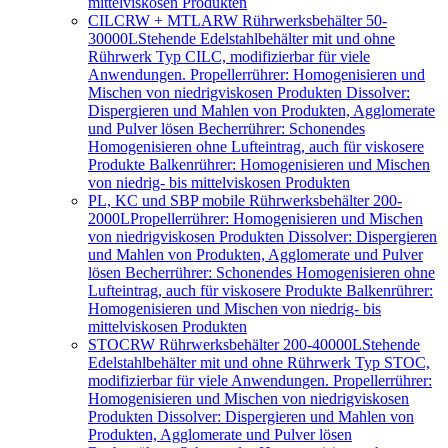
mittelviskosen Produkten
CILCRW + MTLARW Rührwerksbehälter 50-
30000L
Stehende Edelstahlbehälter mit und ohne
Rührwerk Typ CILC, modifizierbar für viele
Anwendungen. Propellerrührer: Homogenisieren und
Mischen von niedrigviskosen Produkten Dissolver:
Dispergieren und Mahlen von Produkten, Agglomerate
und Pulver lösen Becherrührer: Schonendes
Homogenisieren ohne Lufteintrag, auch für viskosere
Produkte Balkenrührer: Homogenisieren und Mischen
von niedrig- bis mittelviskosen Produkten
PL, KC und SBP mobile Rührwerksbehälter 200-
2000L
Propellerrührer: Homogenisieren und Mischen
von niedrigviskosen Produkten Dissolver: Dispergieren
und Mahlen von Produkten, Agglomerate und Pulver
lösen Becherrührer: Schonendes Homogenisieren ohne
Lufteintrag, auch für viskosere Produkte Balkenrührer:
Homogenisieren und Mischen von niedrig- bis
mittelviskosen Produkten
STOCRW Rührwerksbehälter 200-40000L
Stehende
Edelstahlbehälter mit und ohne Rührwerk Typ STOC,
modifizierbar für viele Anwendungen. Propellerrührer:
Homogenisieren und Mischen von niedrigviskosen
Produkten Dissolver: Dispergieren und Mahlen von
Produkten, Agglomerate und Pulver lösen