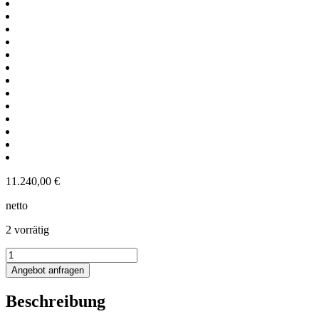
11.240,00
€
netto
2 vorrätig
545L
Elektrisch
Angebot anfragen
beheizter
Rührwerksbehälter
Beschreibung
mit
Balkenrührwerk