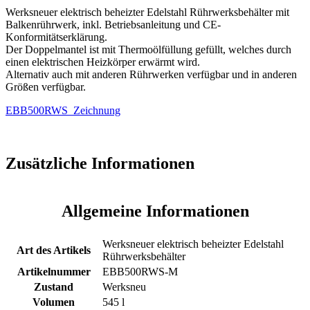
Menge
Werksneuer elektrisch beheizter Edelstahl Rührwerksbehälter mit
Balkenrührwerk, inkl. Betriebsanleitung und CE-
Konformitätserklärung.
Der Doppelmantel ist mit Thermoölfüllung gefüllt, welches durch
einen elektrischen Heizkörper erwärmt wird.
Alternativ auch mit anderen Rührwerken verfügbar und in anderen
Größen verfügbar.
EBB500RWS_Zeichnung
Zusätzliche Informationen
Allgemeine Informationen
Werksneuer elektrisch beheizter Edelstahl
Art des Artikels
Rührwerksbehälter
Artikelnummer
EBB500RWS-M
Zustand
Werksneu
Volumen
545 l