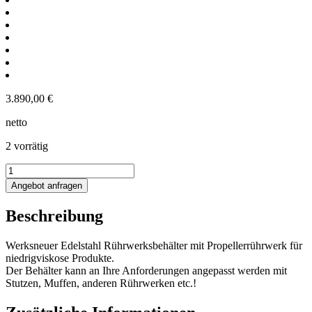
3.890,00
€
netto
2 vorrätig
510L
Rührwerksbehälter
Angebot anfragen
mit
Propellerrührwerk
Beschreibung
Menge
Werksneuer Edelstahl Rührwerksbehälter mit Propellerrührwerk für
niedrigviskose Produkte.
Der Behälter kann an Ihre Anforderungen angepasst werden mit
Stutzen, Muffen, anderen Rührwerken etc.!