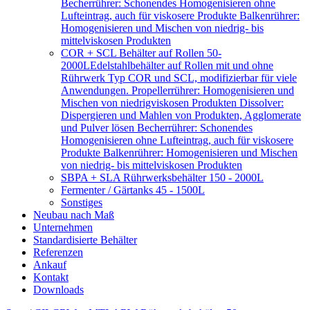
Becherrührer: Schonendes Homogenisieren ohne
Lufteintrag, auch für viskosere Produkte Balkenrührer:
Homogenisieren und Mischen von niedrig- bis
mittelviskosen Produkten
COR + SCL Behälter auf Rollen 50-
2000L
Edelstahlbehälter auf Rollen mit und ohne
Rührwerk Typ COR und SCL, modifizierbar für viele
Anwendungen. Propellerrührer: Homogenisieren und
Mischen von niedrigviskosen Produkten Dissolver:
Dispergieren und Mahlen von Produkten, Agglomerate
und Pulver lösen Becherrührer: Schonendes
Homogenisieren ohne Lufteintrag, auch für viskosere
Produkte Balkenrührer: Homogenisieren und Mischen
von niedrig- bis mittelviskosen Produkten
SBPA + SLA Rührwerksbehälter 150 - 2000L
Fermenter / Gärtanks 45 - 1500L
Sonstiges
Neubau nach Maß
Unternehmen
Standardisierte Behälter
Referenzen
Ankauf
Kontakt
Downloads