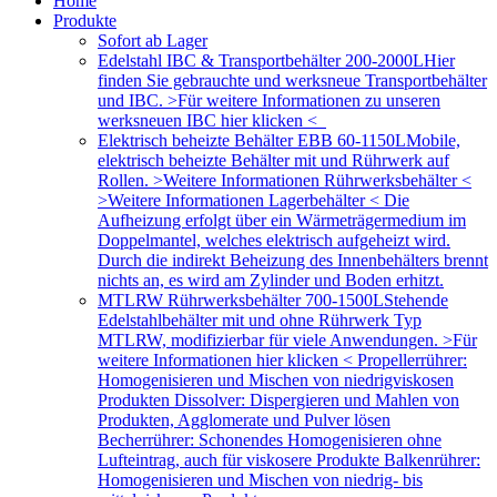
Home
Produkte
Sofort ab Lager
Edelstahl IBC & Transportbehälter 200-2000L
Hier
finden Sie gebrauchte und werksneue Transportbehälter
und IBC. >Für weitere Informationen zu unseren
werksneuen IBC hier klicken <
Elektrisch beheizte Behälter EBB 60-1150L
Mobile,
elektrisch beheizte Behälter mit und Rührwerk auf
Rollen. >Weitere Informationen Rührwerksbehälter <
>Weitere Informationen Lagerbehälter < Die
Aufheizung erfolgt über ein Wärmeträgermedium im
Doppelmantel, welches elektrisch aufgeheizt wird.
Durch die indirekt Beheizung des Innenbehälters brennt
nichts an, es wird am Zylinder und Boden erhitzt.
MTLRW Rührwerksbehälter 700-1500L
Stehende
Edelstahlbehälter mit und ohne Rührwerk Typ
MTLRW, modifizierbar für viele Anwendungen. >Für
weitere Informationen hier klicken < Propellerrührer:
Homogenisieren und Mischen von niedrigviskosen
Produkten Dissolver: Dispergieren und Mahlen von
Produkten, Agglomerate und Pulver lösen
Becherrührer: Schonendes Homogenisieren ohne
Lufteintrag, auch für viskosere Produkte Balkenrührer:
Homogenisieren und Mischen von niedrig- bis