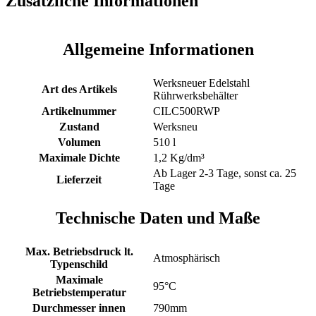
Zusätzliche Informationen
Allgemeine Informationen
Werksneuer Edelstahl
Art des Artikels
Rührwerksbehälter
Artikelnummer
CILC500RWP
Zustand
Werksneu
Volumen
510 l
Maximale Dichte
1,2 Kg/dm³
Ab Lager 2-3 Tage, sonst ca. 25
Lieferzeit
Tage
Technische Daten und Maße
Max. Betriebsdruck lt.
Atmosphärisch
Typenschild
Maximale
95°C
Betriebstemperatur
Durchmesser innen
790mm