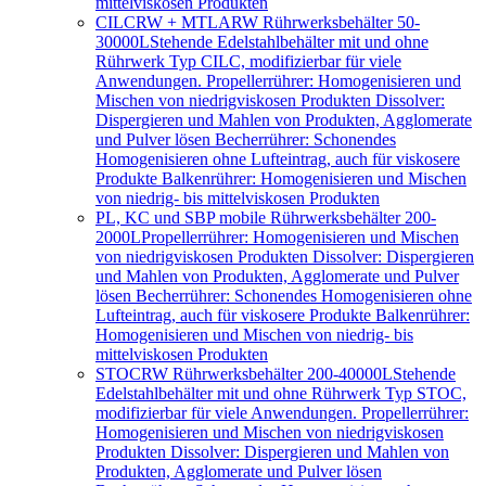
mittelviskosen Produkten
CILCRW + MTLARW Rührwerksbehälter 50-
30000L
Stehende Edelstahlbehälter mit und ohne
Rührwerk Typ CILC, modifizierbar für viele
Anwendungen. Propellerrührer: Homogenisieren und
Mischen von niedrigviskosen Produkten Dissolver:
Dispergieren und Mahlen von Produkten, Agglomerate
und Pulver lösen Becherrührer: Schonendes
Homogenisieren ohne Lufteintrag, auch für viskosere
Produkte Balkenrührer: Homogenisieren und Mischen
von niedrig- bis mittelviskosen Produkten
PL, KC und SBP mobile Rührwerksbehälter 200-
2000L
Propellerrührer: Homogenisieren und Mischen
von niedrigviskosen Produkten Dissolver: Dispergieren
und Mahlen von Produkten, Agglomerate und Pulver
lösen Becherrührer: Schonendes Homogenisieren ohne
Lufteintrag, auch für viskosere Produkte Balkenrührer:
Homogenisieren und Mischen von niedrig- bis
mittelviskosen Produkten
STOCRW Rührwerksbehälter 200-40000L
Stehende
Edelstahlbehälter mit und ohne Rührwerk Typ STOC,
modifizierbar für viele Anwendungen. Propellerrührer:
Homogenisieren und Mischen von niedrigviskosen
Produkten Dissolver: Dispergieren und Mahlen von
Produkten, Agglomerate und Pulver lösen