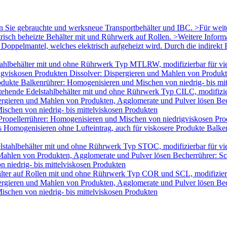
en Sie gebrauchte und werksneue Transportbehälter und IBC. >Für wei
trisch beheizte Behälter mit und Rührwerk auf Rollen. >Weitere Infor
oppelmantel, welches elektrisch aufgeheizt wird. Durch die indirekt B
ahlbehälter mit und ohne Rührwerk Typ MTLRW, modifizierbar für vie
igviskosen Produkten Dissolver: Dispergieren und Mahlen von Produk
odukte Balkenrührer: Homogenisieren und Mischen von niedrig- bis mi
tehende Edelstahlbehälter mit und ohne Rührwerk Typ CILC, modifizie
ergieren und Mahlen von Produkten, Agglomerate und Pulver lösen Bec
schen von niedrig- bis mittelviskosen Produkten
Propellerrührer: Homogenisieren und Mischen von niedrigviskosen Pro
Homogenisieren ohne Lufteintrag, auch für viskosere Produkte Balken
lstahlbehälter mit und ohne Rührwerk Typ STOC, modifizierbar für v
 Mahlen von Produkten, Agglomerate und Pulver lösen Becherrührer: Sc
 niedrig- bis mittelviskosen Produkten
älter auf Rollen mit und ohne Rührwerk Typ COR und SCL, modifizier
ergieren und Mahlen von Produkten, Agglomerate und Pulver lösen Bec
schen von niedrig- bis mittelviskosen Produkten