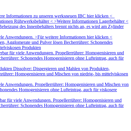
tere Informationen zu unseren werksneuen IBC hier klicken <
mationen Rührwerksbehälter < >Weitere Informationen Lagerbehälter <
eheizung des Innenbehälters brennt nichts an, es wird am Zylinder
le Anwendungen. >Für weitere Informationen hier klicken <
ten, Agglomerate und Pulver lösen Becherrührer: Schonendes
ttelviskosen Produkten
rbar für viele Anwendungen. Propellerrührer: Homogenisieren und
herrührer: Schonendes Homogenisieren ohne Lufteintrag, auch für
dukten Dissolver: Dispergieren und Mahlen von Produkten,
rührer: Homogenisieren und Mischen von niedrig- bis mittelviskosen
iele Anwendungen. Propellerrührer: Homogenisieren und Mischen von
honendes Homogenisieren ohne Lufteintrag, auch für viskosere
bar für viele Anwendungen. Propellerrührer: Homogenisieren und
herrührer: Schonendes Homogenisieren ohne Lufteintrag, auch für