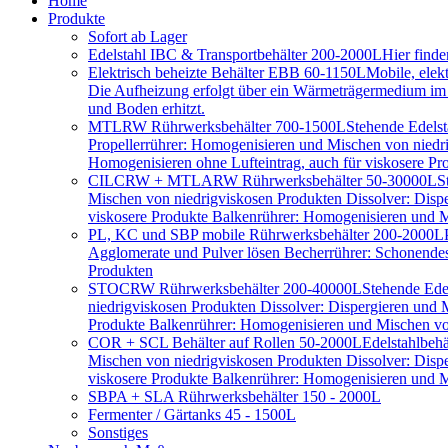
Home
Produkte
Sofort ab Lager
Edelstahl IBC & Transportbehälter 200-2000L
Hier find
Elektrisch beheizte Behälter EBB 60-1150L
Mobile, elek
Die Aufheizung erfolgt über ein Wärmeträgermedium im D
und Boden erhitzt.
MTLRW Rührwerksbehälter 700-1500L
Stehende Edelst
Propellerrührer: Homogenisieren und Mischen von niedr
Homogenisieren ohne Lufteintrag, auch für viskosere Pr
CILCRW + MTLARW Rührwerksbehälter 50-30000L
S
Mischen von niedrigviskosen Produkten Dissolver: Disp
viskosere Produkte Balkenrührer: Homogenisieren und Mi
PL, KC und SBP mobile Rührwerksbehälter 200-2000L
Agglomerate und Pulver lösen Becherrührer: Schonendes 
Produkten
STOCRW Rührwerksbehälter 200-40000L
Stehende Ede
niedrigviskosen Produkten Dissolver: Dispergieren und
Produkte Balkenrührer: Homogenisieren und Mischen von
COR + SCL Behälter auf Rollen 50-2000L
Edelstahlbeh
Mischen von niedrigviskosen Produkten Dissolver: Disp
viskosere Produkte Balkenrührer: Homogenisieren und Mi
SBPA + SLA Rührwerksbehälter 150 - 2000L
Fermenter / Gärtanks 45 - 1500L
Sonstiges