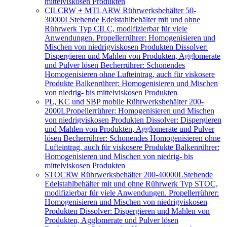
mittelviskosen Produkten
CILCRW + MTLARW Rührwerksbehälter 50-
30000L
Stehende Edelstahlbehälter mit und ohne
Rührwerk Typ CILC, modifizierbar für viele
Anwendungen. Propellerrührer: Homogenisieren und
Mischen von niedrigviskosen Produkten Dissolver:
Dispergieren und Mahlen von Produkten, Agglomerate
und Pulver lösen Becherrührer: Schonendes
Homogenisieren ohne Lufteintrag, auch für viskosere
Produkte Balkenrührer: Homogenisieren und Mischen
von niedrig- bis mittelviskosen Produkten
PL, KC und SBP mobile Rührwerksbehälter 200-
2000L
Propellerrührer: Homogenisieren und Mischen
von niedrigviskosen Produkten Dissolver: Dispergieren
und Mahlen von Produkten, Agglomerate und Pulver
lösen Becherrührer: Schonendes Homogenisieren ohne
Lufteintrag, auch für viskosere Produkte Balkenrührer:
Homogenisieren und Mischen von niedrig- bis
mittelviskosen Produkten
STOCRW Rührwerksbehälter 200-40000L
Stehende
Edelstahlbehälter mit und ohne Rührwerk Typ STOC,
modifizierbar für viele Anwendungen. Propellerrührer:
Homogenisieren und Mischen von niedrigviskosen
Produkten Dissolver: Dispergieren und Mahlen von
Produkten, Agglomerate und Pulver lösen