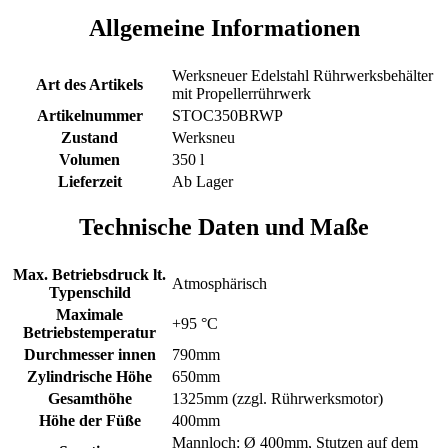
Allgemeine Informationen
Werksneuer Edelstahl Rührwerksbehälter
Art des Artikels
mit Propellerrührwerk
Artikelnummer
STOC350BRWP
Zustand
Werksneu
Volumen
350 l
Lieferzeit
Ab Lager
Technische Daten und Maße
Max. Betriebsdruck lt.
Atmosphärisch
Typenschild
Maximale
+95 °C
Betriebstemperatur
Durchmesser innen
790mm
Zylindrische Höhe
650mm
Gesamthöhe
1325mm (zzgl. Rührwerksmotor)
Höhe der Füße
400mm
Mannloch: Ø 400mm, Stutzen auf dem