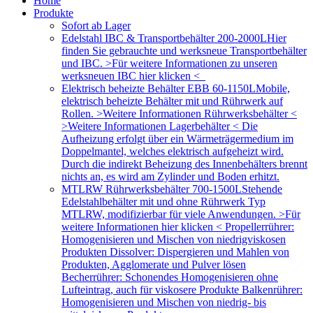
Home
Produkte
Sofort ab Lager
Edelstahl IBC & Transportbehälter 200-2000L
Hier
finden Sie gebrauchte und werksneue Transportbehälter
und IBC. >Für weitere Informationen zu unseren
werksneuen IBC hier klicken <
Elektrisch beheizte Behälter EBB 60-1150L
Mobile,
elektrisch beheizte Behälter mit und Rührwerk auf
Rollen. >Weitere Informationen Rührwerksbehälter <
>Weitere Informationen Lagerbehälter < Die
Aufheizung erfolgt über ein Wärmeträgermedium im
Doppelmantel, welches elektrisch aufgeheizt wird.
Durch die indirekt Beheizung des Innenbehälters brennt
nichts an, es wird am Zylinder und Boden erhitzt.
MTLRW Rührwerksbehälter 700-1500L
Stehende
Edelstahlbehälter mit und ohne Rührwerk Typ
MTLRW, modifizierbar für viele Anwendungen. >Für
weitere Informationen hier klicken < Propellerrührer:
Homogenisieren und Mischen von niedrigviskosen
Produkten Dissolver: Dispergieren und Mahlen von
Produkten, Agglomerate und Pulver lösen
Becherrührer: Schonendes Homogenisieren ohne
Lufteintrag, auch für viskosere Produkte Balkenrührer:
Homogenisieren und Mischen von niedrig- bis