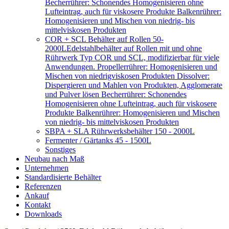
Becherrührer: Schonendes Homogenisieren ohne
Lufteintrag, auch für viskosere Produkte Balkenrührer:
Homogenisieren und Mischen von niedrig- bis
mittelviskosen Produkten
COR + SCL Behälter auf Rollen 50-
2000L
Edelstahlbehälter auf Rollen mit und ohne
Rührwerk Typ COR und SCL, modifizierbar für viele
Anwendungen. Propellerrührer: Homogenisieren und
Mischen von niedrigviskosen Produkten Dissolver:
Dispergieren und Mahlen von Produkten, Agglomerate
und Pulver lösen Becherrührer: Schonendes
Homogenisieren ohne Lufteintrag, auch für viskosere
Produkte Balkenrührer: Homogenisieren und Mischen
von niedrig- bis mittelviskosen Produkten
SBPA + SLA Rührwerksbehälter 150 - 2000L
Fermenter / Gärtanks 45 - 1500L
Sonstiges
Neubau nach Maß
Unternehmen
Standardisierte Behälter
Referenzen
Ankauf
Kontakt
Downloads