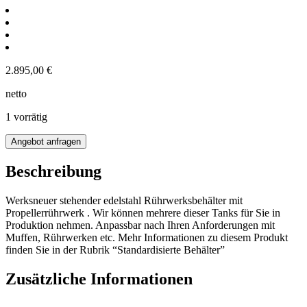
2.895,00
€
netto
1 vorrätig
350L
Angebot anfragen
Edelstahl
Rührwerksbehälter
Beschreibung
mit
Propellerrührwerk
Werksneuer stehender edelstahl Rührwerksbehälter mit
Menge
Propellerrührwerk . Wir können mehrere dieser Tanks für Sie in
Produktion nehmen. Anpassbar nach Ihren Anforderungen mit
Muffen, Rührwerken etc. Mehr Informationen zu diesem Produkt
finden Sie in der Rubrik “Standardisierte Behälter”
Zusätzliche Informationen