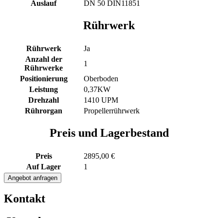
Auslauf
DN 50 DIN11851
Rührwerk
Rührwerk
Ja
Anzahl der
1
Rührwerke
Positionierung
Oberboden
Leistung
0,37KW
Drehzahl
1410 UPM
Rührorgan
Propellerrührwerk
Preis und Lagerbestand
Preis
2895,00 €
Auf Lager
1
350L
Angebot anfragen
Edelstahl
Rührwerksbehälter
Kontakt
mit
Propellerrührwerk